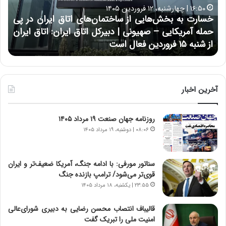
ب
ح
۱۶:۵۰ | چهارشنبه، ۱۲ فروردین ۱۴۰۵
ه
ر
خسارت به بخش‌هایی از ساختمان‌های اتاق ایران در پی
ب
ا
حمله آمریکایی – صهیونی | دبیرکل اتاق ایران: اتاق ایران
خ
ن
از شنبه ۱۵ فروردین فعال است
چ
ش‌
خ
ه
ا
ا
و
ی
ر
ی
م
آخرین اخبار
ا
ی
ز
ا
روزنامه جهان صنعت ۱۹ مرداد ۱۴۰۵
س
ن
ا
ه
۰۸:۰۶ | دوشنبه، ۱۹ مرداد ۱۴۰۵
خ
؛
ت
ب
م
ا
سناتور مورفی: با ادامه جنگ، آمریکا ضعیف‌تر و ایران
ا
ز
قوی‌تر می‌شود/ ترامپ بازنده جنگ
ن‌
ن
۲۳:۵۵ | یکشنبه، ۱۸ مرداد ۱۴۰۵
ه
د
ا
ه
قالیباف انتصاب محسن رضایی به دبیری شورای‌عالی
ی
پ
امنیت ملی را تبریک گفت
ا
ن