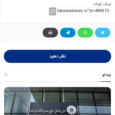
لینک کوتاه :
نظر دهید
ویدئو
خ
چ
س
ی
ا
ن
ر
و
ت
ب