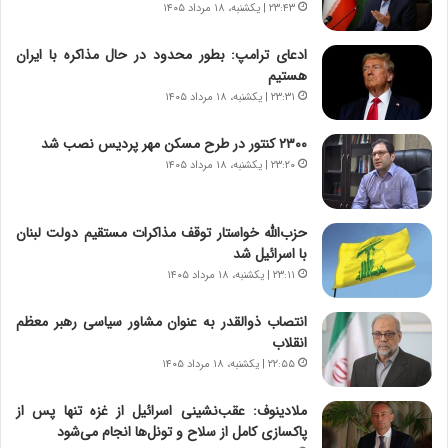
۲۳:۴۳ | یکشنبه، ۱۸ مرداد ۱۴۰۵
ت
ه
ا
ا
ادعای ترامپ: بطور محدود در حال مذاکره با ایران
ق
ن
هستیم
ا
ی
۲۳:۳۱ | یکشنبه، ۱۸ مرداد ۱۴۰۵
ی
ا
ر
ب
۲۳۰۰ کنتور در طرح مسکن مهر پردیس نصب شد
ا
ر
ن
۲۳:۲۰ | یکشنبه، ۱۸ مرداد ۱۴۰۵
ن
د
د
ر
ه
پ
ب
حزب‌الله خواستار توقف مذاکرات مستقیم دولت لبنان
ی
ز
با اسرائیل شد
ح
ر
۲۳:۱۱ | یکشنبه، ۱۸ مرداد ۱۴۰۵
م
گ
ل
؟
انتصاب ذوالقدر به عنوان مشاور سیاسی رهبر معظم
ه
انقلاب
آ
۲۲:۵۵ | یکشنبه، ۱۸ مرداد ۱۴۰۵
م
ر
ملادینوف: عقب‌نشینی اسرائیل از غزه تنها پس از
ی
پاکسازی کامل از سلاح و تونل‌ها انجام می‌شود
ک