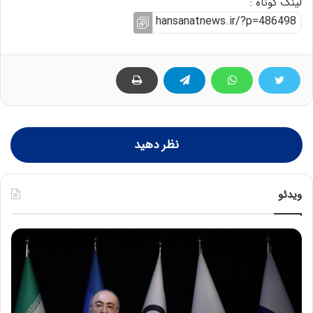
لینک کوتاه :
نظر دهید
ویدئو
ح
ح
م
س
ی
ی
د
ن
ک
ع
ش
ل