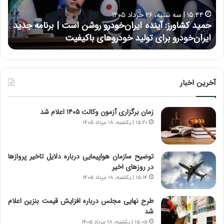
ا
ا
۱۵:۴۴ | سه شنبه، ۲۶ خرداد ۱۴۰۵
و
ی
حمید کشاورز: آینده ایران‌خودرو روشن است | برنامه جدید
ح
ر
ی
ایران‌خودرو برای تولید خودروهای باکیفیت
ن
ز
:
:
د
آ
ر
ی
ط
ن
و
آخرین اخبار
د
ل
ه
ت
زمان برگزاری آزمون وکالت ۱۴۰۵ اعلام شد
ا
ا
ی
ر
۱۵:۲۰ | یکشنبه، ۱۸ مرداد ۱۴۰۵
ر
ی
ا
خ
ن‌
ا
توضیح سازمان هواپیمایی درباره دلایل تاخیر پروازها
خ
ی
در روزهای اخیر
و
ر
۱۵:۱۴ | یکشنبه، ۱۸ مرداد ۱۴۰۵
د
ا
ر
ن
طرح نهایی مجلس درباره افزایش قیمت بنزین اعلام
و
،
شد
ر
ه
۱۵:۰۵ | یکشنبه، ۱۸ مرداد ۱۴۰۵