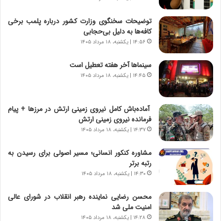
و
ی
ش
چ
توضیحات سخنگوی وزارت کشور درباره پلمب برخی
ن
گ
کافه‌ها به دلیل بی‌حجابی
ا
ا
۱۴:۵۶ | یکشنبه، ۱۸ مرداد ۱۴۰۵
س
ه
ت
ج
سینماها آخر هفته تعطیل است
|
ز
ب
۱۴:۴۵ | یکشنبه، ۱۸ مرداد ۱۴۰۵
ا
ر
ی
ن
ن
ا
ج
آماده‌باش کامل نیروی زمینی ارتش در مرزها + پیام
م
ن
فرمانده نیروی زمینی ارتش
ه
گ
۱۴:۳۷ | یکشنبه، ۱۸ مرداد ۱۴۰۵
ج
،
د
ن
مشاوره کنکور انسانی؛ مسیر اصولی برای رسیدن به
ی
ت
رتبه برتر
د
و
۱۴:۳۰ | یکشنبه، ۱۸ مرداد ۱۴۰۵
ا
ا
ی
ن
محسن رضایی نماینده رهبر انقلاب در شورای عالی
ر
س
امنیت ملی شد
ا
ت
۱۴:۲۸ | یکشنبه، ۱۸ مرداد ۱۴۰۵