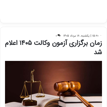
ی
د
ب
ا
ک
ی
ف
ی
ت