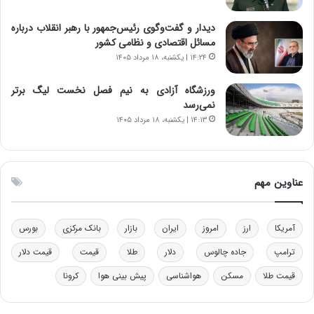
ن‌
ه
خ
د
دیدار و گفت‌وگوی رئیس‌جمهور با رهبر انقلاب درباره
و
ر
مسائل اقتصادی و نظامی کشور
د
م
۱۴:۲۴ | یکشنبه، ۱۸ مرداد ۱۴۰۵
ر
ق
و
ا
ب
ب
ورزشگاه آزادی به نیم فصل نخست لیگ برتر
ر
ل
نمی‌رسد
ا
چ
۱۴:۱۳ | یکشنبه، ۱۸ مرداد ۱۴۰۵
ی
ن
ت
ی
و
ن
ل
ق
عناوین مهم
ی
د
د
ر
خ
ت
آمریکا
ارز
امروز
ایران
بازار
بانک مرکزی
بورس
و
ی
د
ب
ترامپ
جاده چالوس
دلار
طلا
قیمت
قیمت دلار
ر
ا
قیمت طلا
مسکن
هواشناسی
پیش بینی هوا
کرونا
و
ی
ه
س
ا
ت