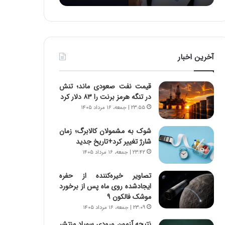
:
د
آ
ر
ی
ط
ن
و
د
ل
آخرین اخبار
ه
ت
ا
ا
ی
ر
قیمت نفت صعودی ماند؛ تنش
ر
ی
در تنگه هرمز برنت را ۸۳ دلار کرد
ا
خ
۲۳:۵۵ | جمعه، ۱۶ مرداد ۱۴۰۵
ن‌
ا
خ
ی
شوک به مشمولان کالابرگ؛ زمان
و
ر
شارژ تغییر کرد+تاریخ جدید
د
ا
۲۳:۴۲ | جمعه، ۱۶ مرداد ۱۴۰۵
ر
ن
و
،
ر
ه
تصاویر خیره‌کننده از حفره
و
ی
ایجادشده روی ماه پس از برخورد
ش
چ
موشک فالکون ۹
ن
گ
۲۳:۰۹ | جمعه، ۱۶ مرداد ۱۴۰۵
ا
ا
نتیجه آزمون ورودی سمپاد منتشر