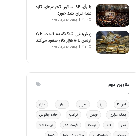
و
ا
با رأی ۸۶ سناتور؛ تحریم‌های تازه
ب
ب
علیه ایران کلید خورد
ر
ل
۲۲:۲۰ | جمعه، ۱۶ مرداد ۱۴۰۵
ا
چ
ی
ن
پیش‌بینی شوکه‌کننده قیمت طلا؛
ت
ی
اونس تا ۵ هزار دلار صعود می‌کند
و
ن
۲۲:۱۷ | جمعه، ۱۶ مرداد ۱۴۰۵
ل
ق
ی
د
د
ر
خ
ت
و
ی
د
ب
عناوین مهم
ر
ا
و
ی
ه
س
آمریکا
ارز
امروز
ایران
بازار
ا
ت
ی
د
بانک مرکزی
بورس
ترامپ
جاده چالوس
ب
دلار
طلا
قیمت
قیمت دلار
قیمت طلا
ا
ک
مسکن
هواشناسی
پیش بینی هوا
کرونا