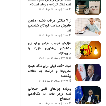
س
ه
شد؛ لینک کارنامه و زمان ثبت‌نام
ت
ج
۲۳:۰۲ | جمعه، ۱۶ مرداد ۱۴۰۵
|
ز
ب
ا
از ۷ سالگی مراقب باشید؛ دشمن
ر
ی
خاموش سلامت کودکان شناسایی
ن
ن
شد
ا
ج
م
۲۳:۰۰ | جمعه، ۱۶ مرداد ۱۴۰۵
ن
ه
گ
افزایش نجومی قبض برق؛ این
ج
،
مشترکان بیشترین هزینه را
د
ن
می‌پردازند
ی
ت
۲۲:۵۲ | جمعه، ۱۶ مرداد ۱۴۰۵
د
و
ا
شرط ۲گانه ایران برای تنگه هرمز؛
ا
ی
تحریم‌ها و غرامت به معادله
ن
ر
برگشتند
س
ا
ت
۲۲:۳۳ | جمعه، ۱۶ مرداد ۱۴۰۵
ن‌
ه
پرونده پول‌های نفتی جنجالی
خ
د
شد؛ وزیر نفت در یک‌قدمی
و
ر
استیضاح
د
م
۲۲:۲۶ | جمعه، ۱۶ مرداد ۱۴۰۵
ر
ق