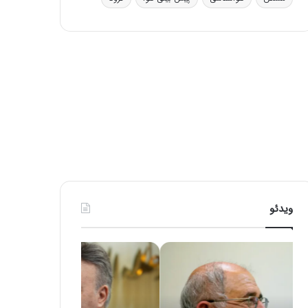
ی
ف
ی
ت