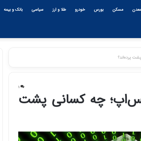
عدن
مسکن
بورس
خودرو
طلا و ارز
سیاسی
بانک و بیمه
شت پرده‌اند؟
چ
ی
۱
ن
تس‌اپ؛ چه کسانی پشت
و
ب
ح
ر
۱۲:۱۸ | دوشنبه، ۱۸ اسفند ۱۴۰۴
ا
چین و بحران خاورمیانه؛ بازند
ن
پنهان یا برنده بزرگ؟
خ