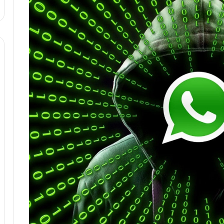
ا
و
ر
م
ی
ا
ن
ه
؛
ب
ا
ز
ن
د
ه
پ
ن
ه
ا
ن
ی