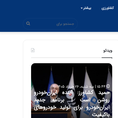
کشاورزی
بیشتر
جستجو
برای
ویدئو
ح
ح
م
س
ی
ی
د
ن
۱۵:۴۴ | سه شنبه، ۲۶ خرداد ۱۴۰۵
ک
ع
حمید کشاورز: آینده ایران‌خودرو
ش
ل
۱۷:۳۹ | سه شنبه، ۲۲ اردیبهشت ۱۴۰۵
روشن است | برنامه جدید
حسین علایی: 
ا
ا
و
ی
ه
ایران‌خودرو برای تولید خودروهای
هیچگاه جز ای
ر
ی
باکیفیت
مقابل چنین ق
ز
: