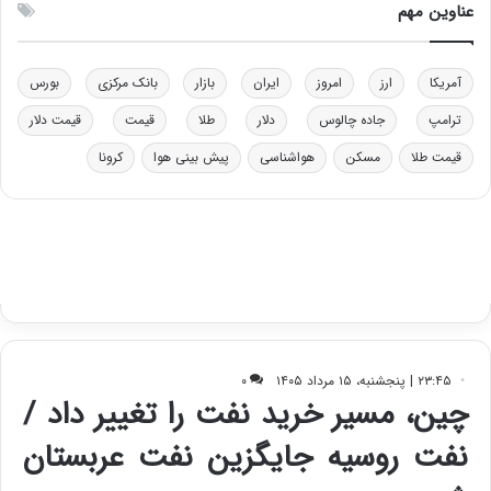
عناوین مهم
ر
ت
ی
ب
آمریکا
ارز
امروز
ایران
بازار
بانک مرکزی
بورس
ا
ترامپ
جاده چالوس
دلار
طلا
قیمت
قیمت دلار
ی
س
قیمت طلا
مسکن
هواشناسی
پیش بینی هوا
کرونا
ت
د