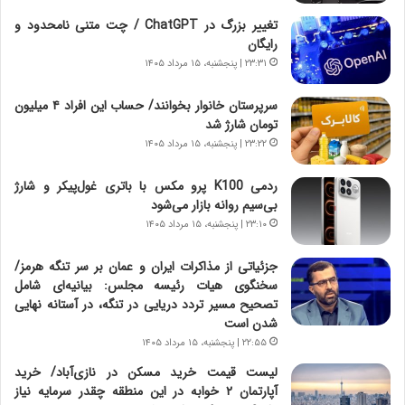
خ
ر
ا
م
تغییر بزرگ در ChatGPT / چت متنی نامحدود و
ی
د
رایگان
ر
ر
۲۳:۳۱ | پنجشنبه، ۱۵ مرداد ۱۴۰۵
ا
ا
ن
ق
سرپرستان خانوار بخوانند/ حساب این افراد ۴ میلیون
،
ت
تومان شارژ شد
ه
ص
۲۳:۲۲ | پنجشنبه، ۱۵ مرداد ۱۴۰۵
ی
ا
چ
د
ردمی K100 پرو مکس با باتری غول‌پیکر و شارژ
گ
ا
بی‌سیم روانه بازار می‌شود
ا
ی
۲۳:۱۰ | پنجشنبه، ۱۵ مرداد ۱۴۰۵
ه
ر
ج
ا
جزئیاتی از مذاکرات ایران و عمان بر سر تنگه هرمز/
ز
ن
سخنگوی هیات رئیسه مجلس: بیانیه‌ای شامل
ا
|
تصحیح مسیر تردد دریایی در تنگه، در آستانه نهایی
ی
ا
شدن است
ن
ع
ج
۲۲:۵۵ | پنجشنبه، ۱۵ مرداد ۱۴۰۵
ت
ن
م
لیست قیمت خرید مسکن در نازی‌آباد/ خرید
گ
ا
آپارتمان ۲ خوابه در این منطقه چقدر سرمایه نیاز
،
د