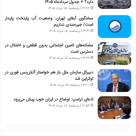
دارد؟ + جدول مردادماه ۱۴۰۵
ن
م
۲۲:۴۶ | پنجشنبه، ۱۵ مرداد ۱۴۰۵
ت
ر
و
سخنگوی آبفای تهران: وضعیت آب پایتخت پایدار
د
ا
است/ جیره‌بندی نداریم
م
ن
ه
۲۲:۳۱ | پنجشنبه، ۱۵ مرداد ۱۴۰۵
س
ن
ت
و
سامانه‌های تامین اجتماعی بدون قطعی و اختلال در
ه
ز
دسترس است
د
ا
۲۲:۲۲ | پنجشنبه، ۱۵ مرداد ۱۴۰۵
ر
ز
م
ب
دبیرکل سازمان ملل باز هم خواستار آتش‌بس فوری در
ق
ی
اوکراین شد
ا
ن
۲۲:۱۱ | پنجشنبه، ۱۵ مرداد ۱۴۰۵
ب
ن
ل
ر
ادعای ترامپ: اوضاع در ایران خوب پیش می‌رود
چ
ف
۲۱:۵۴ | پنجشنبه، ۱۵ مرداد ۱۴۰۵
ن
ت
ی
ه
ن
ا
ق
س
د
ت