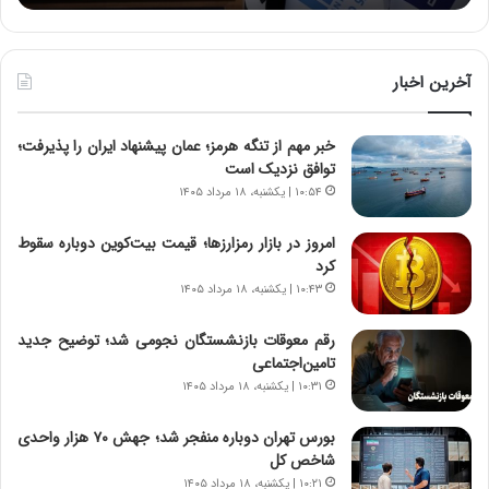
:
د
آ
ر
ی
ط
ن
و
آخرین اخبار
د
ل
ه
ت
خبر مهم از تنگه هرمز؛ عمان پیشنهاد ایران را پذیرفت؛
ا
ا
توافق نزدیک است
ی
ر
ر
ی
۱۰:۵۴ | یکشنبه، ۱۸ مرداد ۱۴۰۵
ا
خ
ن‌
ا
امروز در بازار رمزارزها؛ قیمت بیت‌کوین دوباره سقوط
خ
ی
کرد
و
ر
۱۰:۴۳ | یکشنبه، ۱۸ مرداد ۱۴۰۵
د
ا
ر
ن
رقم معوقات بازنشستگان نجومی شد؛ توضیح جدید
و
،
تامین‌اجتماعی
ر
ه
۱۰:۳۱ | یکشنبه، ۱۸ مرداد ۱۴۰۵
و
ی
ش
چ
بورس تهران دوباره منفجر شد؛ جهش ۷۰ هزار واحدی
ن
گ
شاخص کل
ا
ا
۱۰:۲۱ | یکشنبه، ۱۸ مرداد ۱۴۰۵