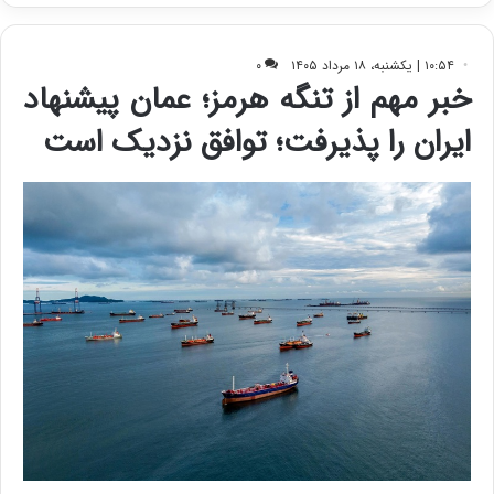
ی
ف
ی
ت