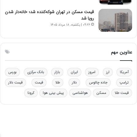
و
ا
ب
ب
قیمت مسکن در تهران شوکه‌کننده شد؛ خانه‌دار شدن
ر
ل
رویا شد
ا
چ
۰۹:۲۶ | یکشنبه، ۱۸ مرداد ۱۴۰۵
ی
ن
ت
ی
و
ن
ل
ق
عناوین مهم
ی
د
د
ر
خ
ت
آمریکا
ارز
امروز
ایران
بازار
بانک مرکزی
بورس
و
ی
د
ب
ترامپ
جاده چالوس
دلار
طلا
قیمت
قیمت دلار
ر
ا
قیمت طلا
مسکن
هواشناسی
پیش بینی هوا
کرونا
و
ی
ه
س
ا
ت
ی
د
ب
ا
ک