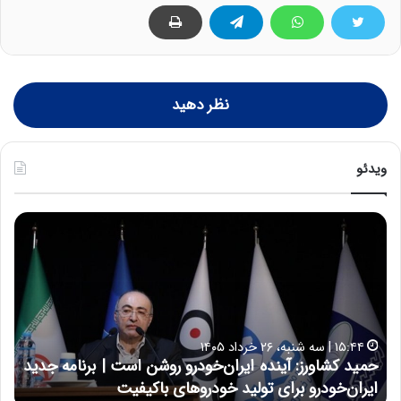
نظر دهید
ویدئو
ح
ح
م
س
ی
ی
د
ن
ک
ع
ش
ل
ا
ا
۱۵:۴۴ | سه شنبه، ۲۶ خرداد ۱۴۰۵
و
ی
حمید کشاورز: آینده ایران‌خودرو روشن است | برنامه جدید
ح
ر
ی
ایران‌خودرو برای تولید خودروهای باکیفیت
ن
ز
: