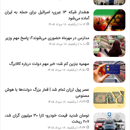
س
ه
ت
ج
هشدار شبکه ۱۳ عبری؛ اسرائیل برای حمله به ایران
|
ز
آماده می‌شود
ب
ا
ر
۱۰:۱۶ | یکشنبه، ۱۸ مرداد ۱۴۰۵
ی
ن
ن
ا
ج
مدارس در مهرماه حضوری می‌شوند؟؛ پاسخ مهم وزیر
م
ن
۱۰:۱۰ | یکشنبه، ۱۸ مرداد ۱۴۰۵
ه
گ
ج
،
د
ن
سهمیه بنزین کم شد؛ خبر مهم دولت درباره کالابرگ
ی
ت
۰۹:۵۰ | یکشنبه، ۱۸ مرداد ۱۴۰۵
د
و
ا
ا
ی
ن
عصر پول ارزان تمام شد | قمار بزرگ دولت‌ها با هوش
ر
س
مصنوعی
ا
ت
۰۹:۳۹ | یکشنبه، ۱۸ مرداد ۱۴۰۵
ن‌
ه
خ
د
نوسان شدید قیمت خودرو؛ تارا ۳۰ میلیون گران شد،
و
ر
۲۰۷ ریخت
د
م
۰۹:۳۴ | یکشنبه، ۱۸ مرداد ۱۴۰۵
ر
ق