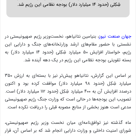
ا
ل
ا
س
ت