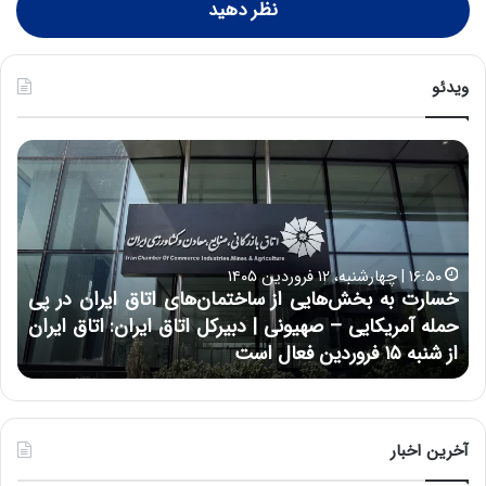
نظر دهید
ویدئو
خ
چ
س
ی
ا
ن
ر
و
ت
ب
ب
ح
۱۶:۵۰ | چهارشنبه، ۱۲ فروردین ۱۴۰۵
ه
ر
خسارت به بخش‌هایی از ساختمان‌های اتاق ایران در پی
ب
ا
حمله آمریکایی – صهیونی | دبیرکل اتاق ایران: اتاق ایران
خ
ن
از شنبه ۱۵ فروردین فعال است
چ
ش‌
خ
ه
ا
ا
و
ی
ر
ی
م
آخرین اخبار
ا
ی