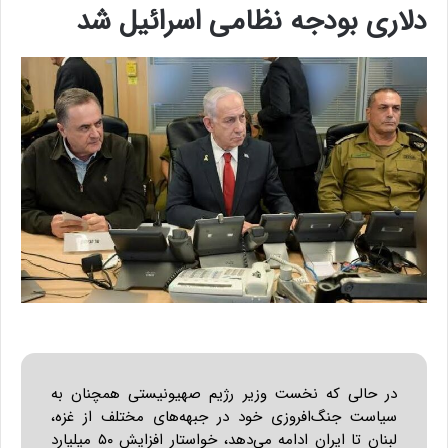
ا
ی
ر
ا
ن
ا
ز
ش
ن
ب
ه
۱
۵
ف
ر
و
ر
د
ی
ن
ف
ع