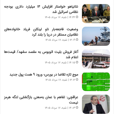
ز
ا
نتانیاهو خواستار افزایش ۱۴ میلیارد دلاری بودجه
س
ن
نظامی اسرائیل شد
ا
ه
خ
؛
۱۴:۲۴ | شنبه، ۱۷ مرداد ۱۴۰۵
ت
ب
م
ا
وضعیت فاجعه‌بار ناو لینکلن فریاد خانواده‌های
ا
ز
نظامیان مستقر در دریا را بلند کرد
ن‌
ن
۱۴:۱۹ | شنبه، ۱۷ مرداد ۱۴۰۵
ه
د
ا
ه
آغاز فروش بلیت اتوبوس به مقصد مشهد/ قیمت‌ها
ی
پ
اعلام شد
ا
ن
۱۴:۱۵ | شنبه، ۱۷ مرداد ۱۴۰۵
ت
ه
ا
ا
موج تازه تقاضا در بورس؛ ورود ۹ همت پول جدید
ق
ن
۱۴:۱۲ | شنبه، ۱۷ مرداد ۱۴۰۵
ا
ی
ی
ا
ر
ب
عراقچی: تفاهم با عمان به‌معنی بازگشایی تنگه هرمز
ا
ر
نیست
ن
ن
د
۱۴:۰۳ | شنبه، ۱۷ مرداد ۱۴۰۵
د
ر
ه