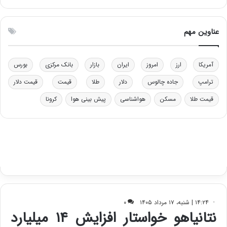
|
د
ب
عناوین مهم
ی
ر
ک
آمریکا
ارز
امروز
ایران
بازار
بانک مرکزی
بورس
ل
ا
ترامپ
جاده چالوس
دلار
طلا
قیمت
قیمت دلار
ت
قیمت طلا
مسکن
هواشناسی
پیش بینی هوا
کرونا
ا
ق
ا
ی
ر
ا
ن
:
ا
ت
ا
ق