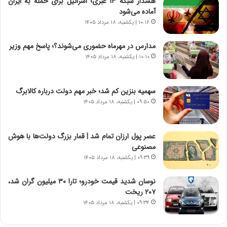
هشدار شبکه ۱۳ عبری؛ اسرائیل برای حمله به ایران
م
ن
آماده می‌شود
ه
گ
۱۰:۱۶ | یکشنبه، ۱۸ مرداد ۱۴۰۵
ج
،
د
ن
مدارس در مهرماه حضوری می‌شوند؟؛ پاسخ مهم وزیر
ی
ت
۱۰:۱۰ | یکشنبه، ۱۸ مرداد ۱۴۰۵
د
و
ا
ا
ی
ن
سهمیه بنزین کم شد؛ خبر مهم دولت درباره کالابرگ
ر
س
۰۹:۵۰ | یکشنبه، ۱۸ مرداد ۱۴۰۵
ا
ت
ن‌
ه
خ
د
عصر پول ارزان تمام شد | قمار بزرگ دولت‌ها با هوش
و
ر
مصنوعی
د
م
۰۹:۳۹ | یکشنبه، ۱۸ مرداد ۱۴۰۵
ر
ق
و
ا
ب
ب
نوسان شدید قیمت خودرو؛ تارا ۳۰ میلیون گران شد،
ر
ل
۲۰۷ ریخت
ا
چ
۰۹:۳۴ | یکشنبه، ۱۸ مرداد ۱۴۰۵
ی
ن
ت
ی