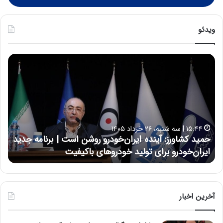
ویدئو
ح
ح
م
س
ی
ی
د
ن
ک
ع
ش
ل
ا
ا
۱۵:۴۴ | سه شنبه، ۲۶ خرداد ۱۴۰۵
و
ی
حمید کشاورز: آینده ایران‌خودرو روشن است | برنامه جدید
ح
ر
ی
ایران‌خودرو برای تولید خودروهای باکیفیت
ن
ز
:
:
د
آ
ر
ی
ط
ن
و
آخرین اخبار
د
ل
ه
ت