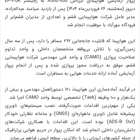
پرواز آزمایشی هواپیمای ایرباس A300-600 به رجیستر EP-FQK
دیروز (سه‌شنبه، ۲۶ فروردین‌ماه ۱۴۰۴) پس از بازدید سیامند عبداله‌زاده،
مدیر عامل شرکت هواپیمایی قشم و تعدادی از مدیران قشم‌ایر از
فرودگاه مهرآباد با موفقیت انجام شد.
این هواپیما که قابلیت جابه‌جایی ۲۹۲ مسافر را دارد، پس از سه سال
زمین‌گیری، با تلاش بی‌وقفه متخصصان داخلی و واحد تداوم
صلاحیت پروازی (CAMO) و واحد فنی مهمدسی شرکت هواپیمایی
قشم‌، موفق به دریافت مجوز پروازی شده و پس از انجام پرواز
آزمایشی آماده ارائه خدمات هوایی به مسافران است.
در فرآیند آماده‌سازی این هواپیما، ۱۲۰ دستورالعمل مهندسی و بیش از
یک‌هزار و ۱۰۰ وظیفه (Task) تخصصی توسط واحد CAMO اجرا شد.
یکی از مهم‌ترین اقدامات صورت‌گرفته، نصب سیستم‌های ناوبری
پیشرفته شامل ناوبری ماهواره‌ای (GNSS) و سامانه نظارتی خودکار
(ADS-B Out) بوده است. این اقدامات با همکاری شرکت‌های
دانش‌بنیان داخلی انجام شد که امکان پرواز در حریم هوایی پرترافیک
از جمله کشورهای اروپایی را با بالاترین سطح ایمنی فراهم می‌سازد.