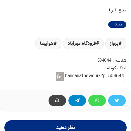
منبع: ایرنا
مسکن
پرواز
فرودگاه مهرآباد
هواپیما
شناسه : 504644
لینک کوتاه :
نظر دهید