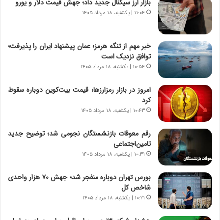
بازار ارز سیگنال جدید داد؛ جهش قیمت دلار و یورو
ا
ا
ی
ر
۱۱:۰۴ | یکشنبه، ۱۸ مرداد ۱۴۰۵
ر
ی
ا
خ
ن‌
ا
خبر مهم از تنگه هرمز؛ عمان پیشنهاد ایران را پذیرفت؛
خ
ی
توافق نزدیک است
و
ر
۱۰:۵۴ | یکشنبه، ۱۸ مرداد ۱۴۰۵
د
ا
ر
ن
امروز در بازار رمزارزها؛ قیمت بیت‌کوین دوباره سقوط
و
،
کرد
ر
ه
۱۰:۴۳ | یکشنبه، ۱۸ مرداد ۱۴۰۵
و
ی
ش
چ
رقم معوقات بازنشستگان نجومی شد؛ توضیح جدید
ن
گ
تامین‌اجتماعی
ا
ا
۱۰:۳۱ | یکشنبه، ۱۸ مرداد ۱۴۰۵
س
ه
ت
ج
بورس تهران دوباره منفجر شد؛ جهش ۷۰ هزار واحدی
|
ز
شاخص کل
ب
ا
ر
۱۰:۲۱ | یکشنبه، ۱۸ مرداد ۱۴۰۵
ی
ن
ن
ا
ج