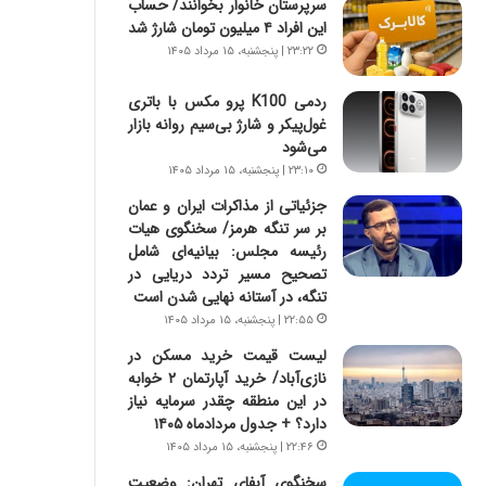
سرپرستان خانوار بخوانند/ حساب
ه
ر
این افراد ۴ میلیون تومان شارژ شد
ج
ا
ز
ن
۲۳:۲۲ | پنجشنبه، ۱۵ مرداد ۱۴۰۵
ا
|
ی
ا
ردمی K100 پرو مکس با باتری
ن
ع
غول‌پیکر و شارژ بی‌سیم روانه بازار
ج
ت
می‌شود
ن
م
۲۳:۱۰ | پنجشنبه، ۱۵ مرداد ۱۴۰۵
گ
ا
جزئیاتی از مذاکرات ایران و عمان
،
د
بر سر تنگه هرمز/ سخنگوی هیات
ن
م
رئیسه مجلس: بیانیه‌ای شامل
ت
ر
تصحیح مسیر تردد دریایی در
و
د
تنگه، در آستانه نهایی شدن است
ا
م
۲۲:۵۵ | پنجشنبه، ۱۵ مرداد ۱۴۰۵
ن
ه
س
ن
لیست قیمت خرید مسکن در
ت
و
نازی‌آباد/ خرید آپارتمان ۲ خوابه
ه
ز
در این منطقه چقدر سرمایه نیاز
د
ا
دارد؟ + جدول مردادماه ۱۴۰۵
ر
ز
۲۲:۴۶ | پنجشنبه، ۱۵ مرداد ۱۴۰۵
م
ب
سخنگوی آبفای تهران: وضعیت
ق
ی