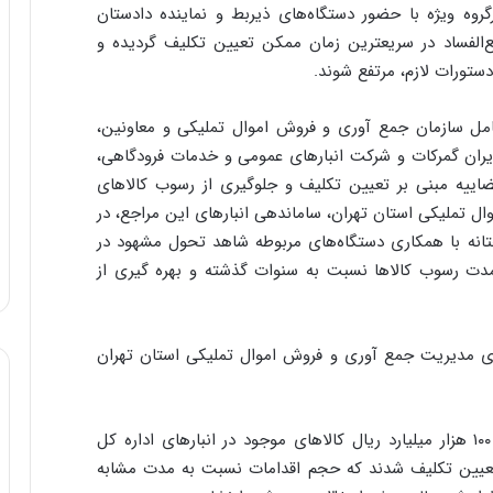
گروه ویژه با حضور دستگاه‌های ذیربط و نماینده دادستان
و
‌الفساد در سریعترین زمان ممکن تعیین تکلیف گردیده و
ب
ر
دستورات لازم، مرتفع شوند.
ا
ی
ل سازمان جمع آوری و فروش اموال تملیکی و معاونین،
ت
ران گمرکات و شرکت انبارهای عمومی و خدمات فرودگاهی،
و
ل
ییه مبنی بر تعیین تکلیف و جلوگیری از رسوب کالاهای
ی
ل تملیکی استان تهران، ساماندهی انبارهای این مراجع، در
د
ختانه با همکاری دستگاه‌های مربوطه شاهد تحول مشهود در
خ
 رسوب کالاها نسبت به سنوات گذشته و بهره گیری از
و
د
ر
و
الا در انبارهای مدیریت جمع آوری و فروش اموال تملیکی استان تهران
ه
ا
ی
ب
علی صالحی افزود: ظرف یک سال گذشته، حدود ۱۰۰ هزار میلیارد ریال کالاهای موجود در انبارهای اداره کل
ا
تعیین تکلیف شدند که حجم اقدامات نسبت به مدت مشابه
ک