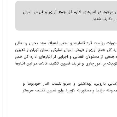
س
ت
میلیارد ریال اموال موجود در انبارهای اداره کل جمع آوری و فروش اموال
|
ب
ن تکلیف شدند.
ر
ن
ا
م
تورات ریاست قوه قضاییه و تحقق اهداف سند تحول و تعالی
ه
اره کل جمع آوری و فروش اموال تملیکی استان تهران و تعیین
ج
د
 جمعی از مسئولان قضایی و اجرایی از انبارهای اداره کل جمع
ی
دیک بر امور جاری و فرایند تعیین تکلیف کالاها در این انبارها
د
ا
ی
د از انبار شماره ۲۱، انبار کالاهایی دارویی، بهداشتی و سریع‌الفساد، انبار خودروها و
ر
ا
وطه بازدید و دستورات لازم را برای تعیین تکلیف سریعتر
ن‌
خ
و
د
ر