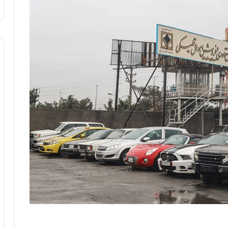
:
آ
ی
ن
د
ه
ا
ی
ر
ا
ن‌
خ
و
د
ر
و
ر
و
ش
ن
ا