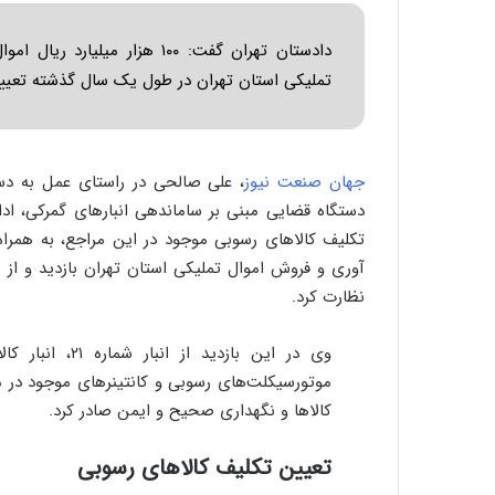
ا
ب
دادستان تهران گفت: ۱۰۰ هزار 
ر
ن
تملیکی استان تهران در طول یک سال گذشته تعیی
د
ه
ب
ز
جهان صنعت نیوز
، علی صالحی در راستای عمل به دس
ر
دستگاه قضایی مبنی بر ساماندهی انبارهای گمرکی، اد
گ
؟
تکلیف کالاهای رسوبی موجود در این مراجع، به همراه
آوری و فروش اموال تملیکی استان تهران بازدید و از نز
نظارت کرد.
وی در این بازدی
موتورسیکلت‌های رسوبی و کانتینرهای موجود در مح
کالاها و نگهداری صحیح و ایمن صادر کرد.
تعیین تکلیف کالاهای رسوبی