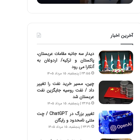
د
ه
ر
خ
ط
ط
و
ر
ل
ا
آخرین اخبار
ت
ب
ا
ر
ر
ت
دیدار سه جانبه مقامات عربستان،
ی
و
پاکستان و ترکیه/ اردوغان به
خ
ر
آنکارا می رود
ا
م
۲۳:۵۵ | پنجشنبه، ۱۵ مرداد ۱۴۰۵
ی
د
ر
ر
چین، مسیر خرید نفت را تغییر
ا
ا
داد / نفت روسیه جایگزین نفت
ن
ق
عربستان شد
،
ت
۲۳:۴۵ | پنجشنبه، ۱۵ مرداد ۱۴۰۵
ه
ص
تغییر بزرگ در ChatGPT / چت
ی
ا
متنی نامحدود و رایگان
چ
د
۲۳:۳۱ | پنجشنبه، ۱۵ مرداد ۱۴۰۵
گ
ا
ا
ی