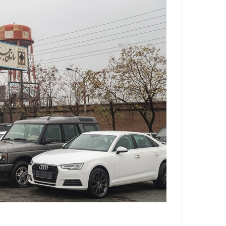
ا
و
ر
م
ی
ا
ن
ه
؛
ب
ا
ز
ن
د
ه
پ
ن
ه
ا
ن
ی