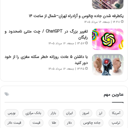
د
و
ا
ا
ی
ن
یکطرفه شدن جاده چالوس و آزادراه تهران–شمال از ساعت ۱۴
ر
س
۱۴:۴۸ | جمعه، ۱۶ مرداد ۱۴۰۵
ا
ت
ن‌
ه
تغییر بزرگ در ChatGPT / چت متنی نامحدود و
خ
د
رایگان
و
ر
۱۳:۵۷ | جمعه، ۱۶ مرداد ۱۴۰۵
د
م
ر
ق
با داشتن ۵ عادت روزانه خطر سکته مغزی را از خود
و
ا
دور کنید
ب
ب
۱۳:۴۵ | جمعه، ۱۶ مرداد ۱۴۰۵
ر
ل
ا
چ
ی
ن
ت
ی
عناوین مهم
و
ن
ل
ق
ی
د
آمریکا
ارز
امروز
ایران
بازار
بانک مرکزی
بورس
د
ر
خ
ت
ترامپ
جاده چالوس
دلار
طلا
قیمت
قیمت دلار
و
ی