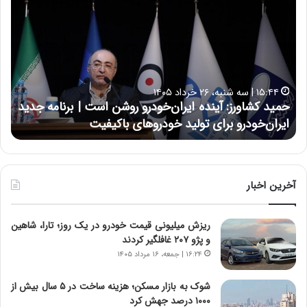
م
س
ی
ی
د
ن
ک
ع
ش
ل
ا
ا
۱۵:۴۴ | سه شنبه، ۲۶ خرداد ۱۴۰۵
و
ی
حمید کشاورز: آینده ایران‌خودرو روشن است | برنامه جدید
ح
ر
ی
ایران‌خودرو برای تولید خودروهای باکیفیت
ن
ز
:
:
د
آ
ر
ی
ط
ن
و
آخرین اخبار
د
ل
ه
ت
ریزش میلیونی قیمت خودرو در یک روز؛ تارا، شاهین
ا
ا
و پژو ۲۰۷ غافلگیر کردند
ی
ر
ر
ی
۱۶:۲۴ | جمعه، ۱۶ مرداد ۱۴۰۵
ا
خ
ن‌
ا
شوک به بازار مسکن؛ هزینه ساخت در ۵ سال بیش از
خ
ی
۱۰۰۰ درصد جهش کرد