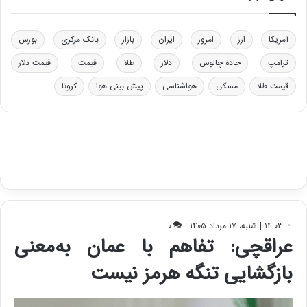
ی
د
د
ر
خ
ت
آمریکا
ارز
امروز
ایران
بازار
بانک مرکزی
بورس
و
ی
د
ب
ترامپ
جاده چالوس
دلار
طلا
قیمت
قیمت دلار
ر
ا
قیمت طلا
مسکن
هواشناسی
پیش بینی هوا
کرونا
و
ی
ه
س
ا
ت
ی
د
ب
ا
ک
ی
ف
ی
ت