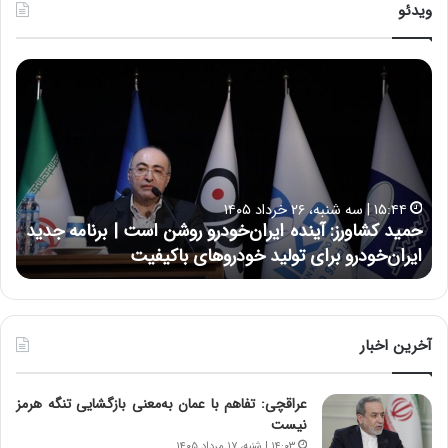
ویدئو
ح
ح
م
س
ی
ی
د
ن
ک
ع
ش
ل
ا
ا
۱۵:۴۴ | سه شنبه، ۲۶ خرداد ۱۴۰۵
و
ی
حمید کشاورز: آینده ایران‌خودرو روشن است | برنامه جدید
ح
ر
ی
ایران‌خودرو برای تولید خودروهای باکیفیت
ن
ز
:
:
د
آ
ر
ی
ط
ن
و
آخرین اخبار
د
ل
ه
ت
عراقچی: تفاهم با عمان به‌معنی بازگشایی تنگه هرمز
ا
ا
نیست
ی
ر
ر
ی
۱۴:۰۳ | شنبه، ۱۷ مرداد ۱۴۰۵