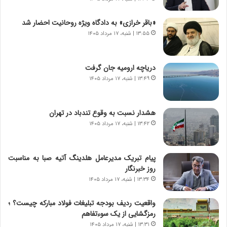
ا
خ
ن‌
ا
«باقر خرازی» به دادگاه ویژه روحانیت احضار شد
خ
ی
۱۳:۵۵ | شنبه، ۱۷ مرداد ۱۴۰۵
و
ر
د
ا
ر
ن
دریاچه ارومیه جان گرفت
و
،
۱۳:۴۹ | شنبه، ۱۷ مرداد ۱۴۰۵
ر
ه
و
ی
ش
چ
هشدار نسبت به وقوع تندباد در تهران
ن
گ
۱۳:۴۲ | شنبه، ۱۷ مرداد ۱۴۰۵
ا
ا
س
ه
ت
ج
پیام تبریک مدیرعامل هلدینگ آتیه صبا به مناسبت
|
ز
روز خبرنگار
ب
ا
ر
۱۳:۳۴ | شنبه، ۱۷ مرداد ۱۴۰۵
ی
ن
ن
ا
ج
واقعیت ردیف بودجه تبلیغات فولاد مبارکه چیست؟ ؛
م
ن
رمزگشایی از یک سوءتفاهم
ه
گ
۱۳:۳۱ | شنبه، ۱۷ مرداد ۱۴۰۵