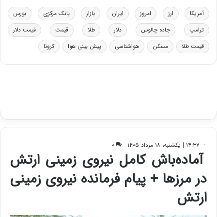
خ
ت
آمریکا
ارز
امروز
ایران
بازار
بانک مرکزی
بورس
و
ی
د
ب
ترامپ
جاده چالوس
دلار
طلا
قیمت
قیمت دلار
ر
ا
قیمت طلا
مسکن
هواشناسی
پیش بینی هوا
کرونا
و
ی
ه
س
ا
ت
ی
د
ب
ا
ک
ی
ف
ی
ت