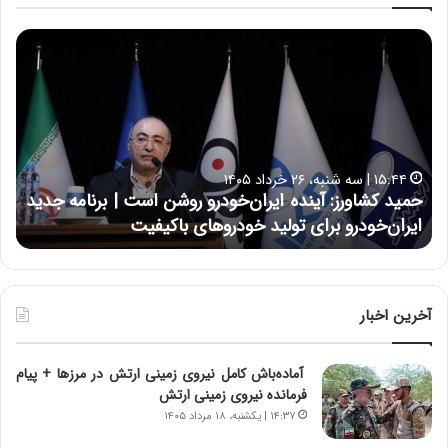
ح
ح
م
س
ی
ی
د
ن
ک
ع
ش
ل
ا
ا
۱۵:۴۴ | سه شنبه، ۲۶ خرداد ۱۴۰۵
و
ی
حمید کشاورز: آینده ایران‌خودرو روشن است | برنامه جدید
ح
ر
ی
ایران‌خودرو برای تولید خودروهای باکیفیت
ن
ز
:
:
د
آ
ر
ی
ط
ن
و
آخرین اخبار
د
ل
ه
ت
آماده‌باش کامل نیروی زمینی ارتش در مرزها + پیام
ا
ا
فرمانده نیروی زمینی ارتش
ی
ر
ر
ی
۱۴:۳۷ | یکشنبه، ۱۸ مرداد ۱۴۰۵
ا
خ