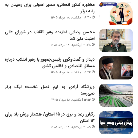
ن‌
ا
مشاوره کنکور انسانی؛ مسیر اصولی برای رسیدن به
خ
ی
رتبه برتر
و
ر
۱۴:۳۰ | یکشنبه، ۱۸ مرداد ۱۴۰۵
د
ا
ر
ن
محسن رضایی نماینده رهبر انقلاب در شورای عالی
و
،
امنیت ملی شد
ر
ه
۱۴:۲۸ | یکشنبه، ۱۸ مرداد ۱۴۰۵
و
ی
ش
چ
دیدار و گفت‌وگوی رئیس‌جمهور با رهبر انقلاب درباره
ن
گ
مسائل اقتصادی و نظامی کشور
ا
ا
۱۴:۲۴ | یکشنبه، ۱۸ مرداد ۱۴۰۵
س
ه
ت
ج
ورزشگاه آزادی به نیم فصل نخست لیگ برتر
|
ز
نمی‌رسد
ب
ا
ر
۱۴:۱۳ | یکشنبه، ۱۸ مرداد ۱۴۰۵
ی
ن
ن
ا
ج
رگبارو رعد و برق در ۱۵ استان/ هشدار وزش باد برای
م
ن
۱۳ استان‌
ه
گ
۱۴:۰۵ | یکشنبه، ۱۸ مرداد ۱۴۰۵
ج
،