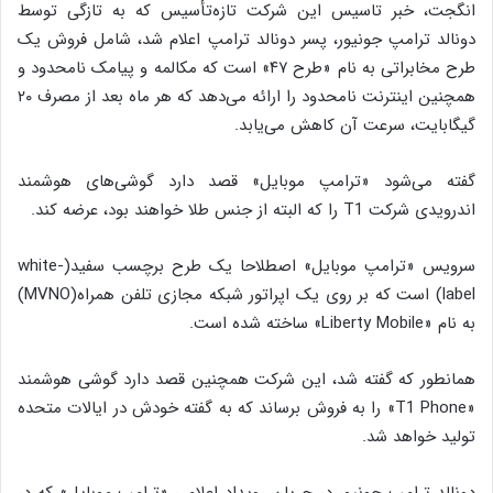
انگجت، خبر تاسیس این شرکت تازه‌تأسیس که به تازگی توسط
دونالد ترامپ جونیور، پسر دونالد ترامپ اعلام شد، شامل فروش یک
طرح مخابراتی به نام «طرح ۴۷» است که مکالمه و پیامک نامحدود و
همچنین اینترنت نامحدود را ارائه می‌دهد که هر ماه بعد از مصرف ۲۰
گیگابایت، سرعت آن کاهش می‌یابد.
گفته می‌شود «ترامپ موبایل» قصد دارد گوشی‌های هوشمند
اندرویدی شرکت T1 را که البته از جنس طلا خواهند بود، عرضه کند.
سرویس «ترامپ موبایل» اصطلاحا یک طرح برچسب سفید(white-
label) است که بر روی یک اپراتور شبکه مجازی تلفن همراه(MVNO)
به نام «Liberty Mobile» ساخته شده است.
همانطور که گفته شد، این شرکت همچنین قصد دارد گوشی هوشمند
«T1 Phone» را به فروش برساند که به گفته خودش در ایالات متحده
تولید خواهد شد.
دونالد ترامپ جونیور در جریان رویداد اعلامی «ترامپ موبایل» که در