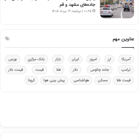
ر
ل
جاده‌های مشهد و قم
ا
چ
۱۰:۲۵ | دوشنبه، ۱۹ مرداد ۱۴۰۵
ی
ن
ت
ی
و
ن
ل
ق
عناوین مهم
ی
د
د
ر
خ
ت
آمریکا
ارز
امروز
ایران
بازار
بانک مرکزی
بورس
و
ی
د
ب
ترامپ
جاده چالوس
دلار
طلا
قیمت
قیمت دلار
ر
ا
قیمت طلا
مسکن
هواشناسی
پیش بینی هوا
کرونا
و
ی
ه
س
ا
ت
ی
د
ب
ا
ک
ی
ف