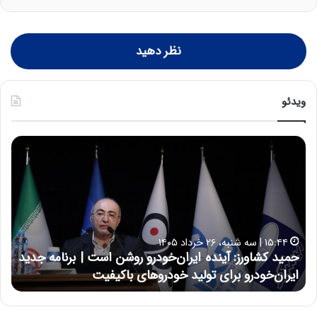
نظر دهید
ویدئو
ح
ح
م
س
ی
ی
د
ن
ک
ع
ش
ل
ا
ا
۱۵:۴۴ | سه شنبه، ۲۶ خرداد ۱۴۰۵
و
ی
حمید کشاورز: آینده ایران‌خودرو روشن است | برنامه جدید
ح
ر
ی
ایران‌خودرو برای تولید خودروهای باکیفیت
ن
ز
:
:
د
آ
ر