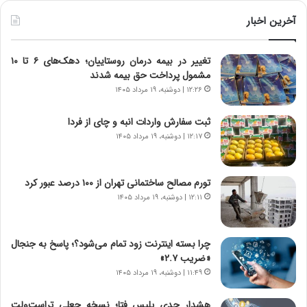
ی
ط
ن
و
آخرین اخبار
د
ل
ه
ت
تغییر در بیمه درمان روستاییان؛ دهک‌های ۶ تا ۱۰
ا
ا
مشمول پرداخت حق بیمه شدند
ی
ر
ر
ی
۱۲:۲۶ | دوشنبه، ۱۹ مرداد ۱۴۰۵
ا
خ
ن‌
ا
ثبت سفارش واردات انبه و چای از فردا
خ
ی
۱۲:۱۷ | دوشنبه، ۱۹ مرداد ۱۴۰۵
و
ر
د
ا
ر
ن
تورم مصالح ساختمانی تهران از ۱۰۰ درصد عبور کرد
و
،
۱۲:۱۱ | دوشنبه، ۱۹ مرداد ۱۴۰۵
ر
ه
و
ی
ش
چ
چرا بسته اینترنت زود تمام می‌شود؟؛ پاسخ به جنجال
ن
گ
«ضریب ۲.۷»
ا
ا
۱۱:۴۹ | دوشنبه، ۱۹ مرداد ۱۴۰۵
س
ه
ت
ج
هشدار جدی پلیس فتا؛ نسخه جعلی تراست‌ولت
|
ز