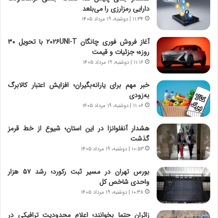
دارایی رمزارزی را می‌بلعد
ب
ا
ر
۱۱:۳۴ | دوشنبه، ۱۹ مرداد ۱۴۰۵
ی
ن
ن
ا
ج
آغاز فروش فوری چانگان ۲۰۲۶UNI-T با تحویل ۳۰
م
ن
روزه؛ جزئیات و قیمت
ه
گ
۱۱:۱۶ | دوشنبه، ۱۹ مرداد ۱۴۰۵
ج
،
د
ن
خبر مهم برای یارانه‌بگیران؛ افزایش اعتبار کالابرگ
ی
ت
به‌زودی
د
و
۱۱:۰۶ | دوشنبه، ۱۹ مرداد ۱۴۰۵
ا
ا
ی
ن
هشدار آنفلوانزا در این استان؛ شیوع از خط قرمز
ر
س
گذشت
ا
ت
۱۰:۵۳ | دوشنبه، ۱۹ مرداد ۱۴۰۵
ن‌
ه
خ
د
بورس تهران در مسیر ثبت رکورد؛ رشد ۵۷ هزار
و
ر
واحدی شاخص کل
د
م
۱۰:۳۸ | دوشنبه، ۱۹ مرداد ۱۴۰۵
ر
ق
و
ا
ب
ب
زائران حتما بخوانند؛ اعلام محدودیت ترافیکی در