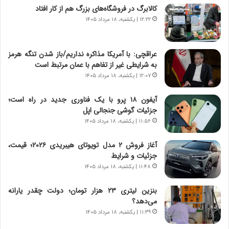
ا
ج
کالابرگ در فروشگاه‌های بزرگ هم از کار افتاد
م
ن
۱۲:۲۲ | یکشنبه، ۱۸ مرداد ۱۴۰۵
ه
گ
ج
،
د
ن
عراقچی: با آمریکا مذاکره نداریم/باز شدن تنگه هرمز
ی
ت
به شرایطی غیر از تفاهم با عمان مرتبط است
د
و
۱۲:۰۷ | یکشنبه، ۱۸ مرداد ۱۴۰۵
ا
ا
ی
ن
آیفون ۱۸ پرو با یک فناوری جدید در راه است؛
ر
س
جزئیات گوشی جنجالی اپل
ا
ت
۱۱:۵۶ | یکشنبه، ۱۸ مرداد ۱۴۰۵
ن‌
ه
خ
د
آغاز فروش ۲ مدل تویوتای هیبریدی ۲۰۲۶؛ قیمت،
و
ر
جزئیات و شرایط
د
م
۱۱:۴۸ | یکشنبه، ۱۸ مرداد ۱۴۰۵
ر
ق
و
ا
ب
ب
بنزین لیتری ۲۳ هزار تومان؛ دولت چقدر یارانه
ر
ل
می‌دهد؟
ا
چ
۱۱:۳۹ | یکشنبه، ۱۸ مرداد ۱۴۰۵
ی
ن