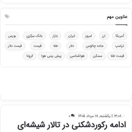
ت
ی
و
ن
ل
ق
عناوین مهم
ی
د
د
ر
خ
ت
آمریکا
ارز
امروز
ایران
بازار
بانک مرکزی
بورس
و
ی
د
ب
ترامپ
جاده چالوس
دلار
طلا
قیمت
قیمت دلار
ر
ا
قیمت طلا
مسکن
هواشناسی
پیش بینی هوا
کرونا
و
ی
ه
س
ا
ت
ی
د
ب
ا
ک
ی
ف
ی
ت