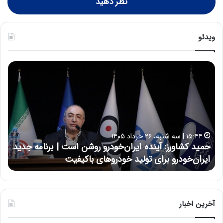
نظر دهید
ویدئو
ح
ح
م
س
ی
ی
د
ن
ک
ع
ش
ل
ا
ا
۱۵:۴۴ | سه شنبه، ۲۶ خرداد ۱۴۰۵
و
ی
حمید کشاورز: آینده ایران‌خودرو روشن است | برنامه جدید
ح
ر
ی
ایران‌خودرو برای تولید خودروهای باکیفیت
ن
ز
:
:
د
آ
ر
ی
ط
ن
و
آخرین اخبار
د
ل