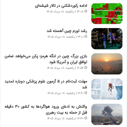
ه
ت
ادامه رکوردشکنی در تالار شیشه‌ای
ا
ا
ی
ر
۱۳:۰۸ | یکشنبه، ۱۸ مرداد ۱۴۰۵
ر
ی
ا
خ
ن‌
ا
رشد تورم چین آهسته شد
خ
ی
۱۳:۰۱ | یکشنبه، ۱۸ مرداد ۱۴۰۵
و
ر
د
ا
ر
ن
بازی بزرگ چین در تنگه هرمز؛ پکن می‌خواهد ضامن
و
،
توافق ایران و آمریکا شود
ر
ه
۱۲:۵۲ | یکشنبه، ۱۸ مرداد ۱۴۰۵
و
ی
ش
چ
مهلت ثبت‌نام در ۵ آزمون علوم پزشکی دوباره تمدید
ن
گ
شد
ا
ا
۱۲:۴۱ | یکشنبه، ۱۸ مرداد ۱۴۰۵
س
ه
ت
ج
واکنش به ادعای ورود هواگردها به کشور ۳۰ دقیقه
|
ز
قبل از حمله به بیت رهبری
ب
ا
ر
۱۲:۳۰ | یکشنبه، ۱۸ مرداد ۱۴۰۵
ی
ن
ن