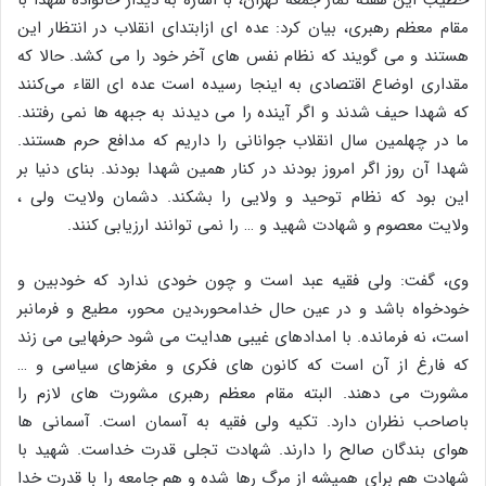
خطیب این هفته نماز جمعه تهران، با اشاره به دیدار خانواده شهدا با
مقام معظم رهبری، بیان کرد: عده ای ازابتدای انقلاب در انتظار این
هستند و می گویند که نظام نفس های آخر خود را می کشد. حالا که
مقداری اوضاع اقتصادی به اینجا رسیده است عده ای القاء می‌کنند
که شهدا حیف شدند و اگر آینده را می دیدند به جبهه ها نمی رفتند.
ما در چهلمین سال انقلاب جوانانی را داریم که مدافع حرم هستند.
شهدا آن روز اگر امروز بودند در کنار همین شهدا بودند. بنای دنیا بر
این بود که نظام توحید و ولایی را بشکند. دشمان ولایت ولی ،
ولایت معصوم و شهادت شهید و … را نمی توانند ارزیابی کنند.
وی، گفت: ولی فقیه عبد است و چون خودی ندارد که خودبین و
خودخواه باشد و در عین حال خدامحور،دین محور، مطیع و فرمانبر
است، نه فرمانده. با امدادهای غیبی هدایت می شود حرفهایی می زند
که فارغ از آن است که کانون های فکری و مغزهای سیاسی و …
مشورت می دهند. البته مقام معظم رهبری مشورت های لازم را
باصاحب نظران دارد. تکیه ولی فقیه به آسمان است. آسمانی ها
هوای بندگان صالح را دارند. شهادت تجلی قدرت خداست. شهید با
شهادت هم برای همیشه از مرگ رها شده و هم جامعه را با قدرت خدا