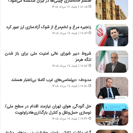
طلسم خانه‌سازی چینی‌ها در ایران شکسته می‌شود؟
گ
ا
۱۸:۰۵ | شنبه، ۱۷ مرداد ۱۴۰۵
ا
ی
ه
ر
ج
ا
زنجیره مرغ و تخم‌مرغ از شوک آزادسازی ارز عبور کرد
ز
ن
ا
۱۷:۵۹ | شنبه، ۱۷ مرداد ۱۴۰۵
|
ی
ا
ن
ع
ج
ت
شروط دبیر شورای عالی امنیت ملی برای باز شدن
ن
م
تنگه هرمز
گ
ا
۱۷:۵۲ | شنبه، ۱۷ مرداد ۱۴۰۵
،
د
ن
م
مدودف: دیپلماسی‌های غرب کاملا بی‌اعتبار هستند
ت
ر
۱۷:۵۰ | شنبه، ۱۷ مرداد ۱۴۰۵
و
د
ا
م
ن
ه
حل آلودگی هوای تهران نیازمند اقدام در سطح ملی/
س
ن
نوسازی حمل‌ونقل و کنترل بارگذاری‌هادراولویت
ت
و
۱۷:۳۶ | شنبه، ۱۷ مرداد ۱۴۰۵
ه
ز
د
ا
گرامیداشت تلاش راویان حقیقت در روزهای دشوار