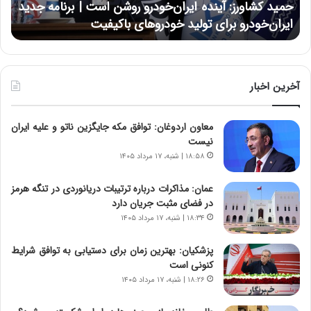
د
حسین علایی: در طول تاریخ ایران، هیچگاه جز این جنگ،
ی
ا
نتوانسته در مقابل چنین قدرتی بایستد
:
ر
د
ه
ر
خ
ط
ط
و
ر
آخرین اخبار
ل
ا
ت
ب
معاون اردوغان: توافق مکه جایگزین ناتو و علیه ایران
ا
ر
نیست
ر
ت
ی
و
۱۸:۵۸ | شنبه، ۱۷ مرداد ۱۴۰۵
خ
ر
ا
م
عمان: مذاکرات درباره ترتیبات دریانوردی در تنگه هرمز
ی
د
در فضای مثبت جریان دارد
ر
ر
۱۸:۳۴ | شنبه، ۱۷ مرداد ۱۴۰۵
ا
ا
ن
ق
پزشکیان‌: بهترین زمان برای دستیابی به توافق شرایط
،
ت
کنونی است
ه
ص
۱۸:۲۶ | شنبه، ۱۷ مرداد ۱۴۰۵
ی
ا
چ
د