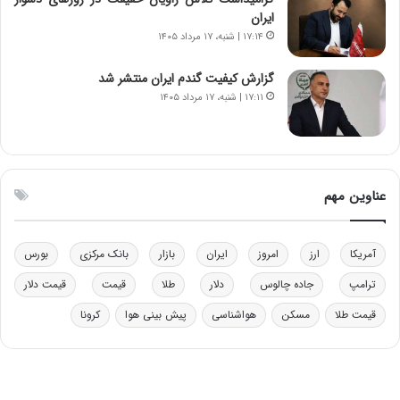
ر
ز
ایران
م
ب
۱۷:۱۴ | شنبه، ۱۷ مرداد ۱۴۰۵
ق
ی
ا
ن
ب
ن
گزارش کیفیت گندم ایران منتشر شد
ل
ر
۱۷:۱۱ | شنبه، ۱۷ مرداد ۱۴۰۵
چ
ف
ن
ت
ی
ه
ن
ا
ق
س
عناوین مهم
د
ت
ر
ت
آمریکا
ارز
امروز
ایران
بازار
بانک مرکزی
بورس
ی
ب
ترامپ
جاده چالوس
دلار
طلا
قیمت
قیمت دلار
ا
قیمت طلا
مسکن
هواشناسی
پیش بینی هوا
کرونا
ی
س
ت
د