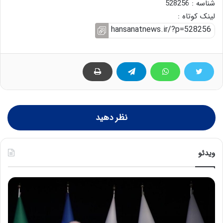
شناسه : 528256
لینک کوتاه :
نظر دهید
ویدئو
ح
س
ی
ن