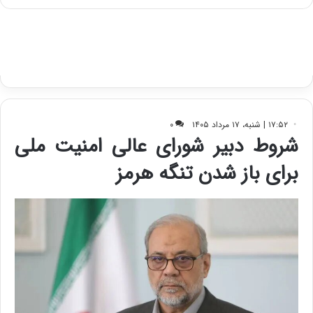
س
ت
د