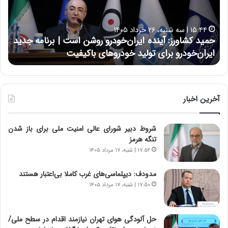
ع
ل
ا
رداد ۱۴۰۵
۱۷:۳۹ | سه شنبه، ۲۲ اردیبهشت ۱۴۰۵
ی
شاورز: آینده ایران‌خودرو روشن است | برنامه جدید
حسین علای
ی
‌خودرو برای تولید خودروهای باکیفیت
نتوانسته د
:
د
ر
ط
و
آخرین اخبار
ل
ت
شروط دبیر شورای عالی امنیت ملی برای باز شدن
ا
تنگه هرمز
ر
ی
۱۷:۵۲ | شنبه، ۱۷ مرداد ۱۴۰۵
خ
ا
مدودف: دیپلماسی‌های غرب کاملا بی‌اعتبار هستند
ی
۱۷:۵۰ | شنبه، ۱۷ مرداد ۱۴۰۵
ر
ا
ن
حل آلودگی هوای تهران نیازمند اقدام در سطح ملی/
،