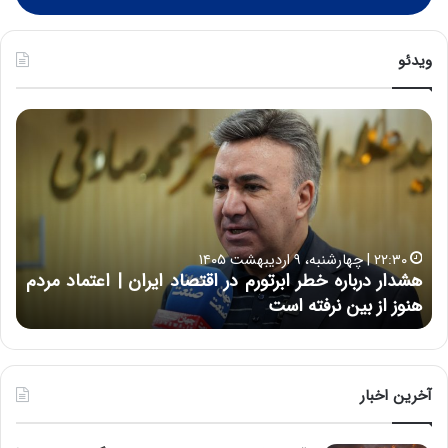
ویدئو
خ
چ
س
ی
ا
ن
ر
و
ت
ب
ب
ح
۱۶:۵۰ | چهارشنبه، ۱۲ فروردین ۱۴۰۵
ه
ر
خسارت به بخش‌هایی از ساختمان‌های اتاق ایران در پی
ب
ا
حمله آمریکایی – صهیونی | دبیرکل اتاق ایران: اتاق ایران
خ
ن
از شنبه ۱۵ فروردین فعال است
چ
ش‌
خ
ه
ا
ا
و
ی
ر
ی
م
آخرین اخبار
ا
ی
ز
ا