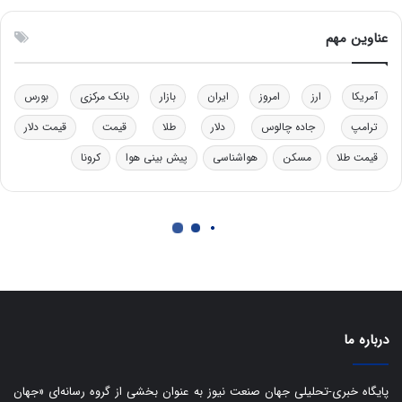
د
ب
عناوین مهم
ی
ر
ک
آمریکا
ارز
امروز
ایران
بازار
بانک مرکزی
بورس
ل
ا
ترامپ
جاده چالوس
دلار
طلا
قیمت
قیمت دلار
ت
قیمت طلا
مسکن
هواشناسی
پیش بینی هوا
کرونا
ا
ق
ا
ی
ر
ا
ن
:
ا
ت
درباره ما
ا
ق
ا
پایگاه خبری-تحلیلی جهان صنعت نیوز به عنوان بخشی از گروه رسانه‌ای «جهان