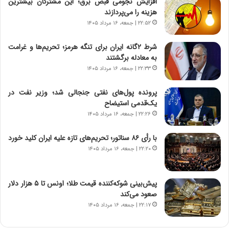
پ
ب
افزایش نجومی قبض برق؛ این مشترکان بیشترین
ی
ز
هزینه را می‌پردازند
ح
ر
۲۲:۵۲ | جمعه، ۱۶ مرداد ۱۴۰۵
م
گ
ل
؟
شرط ۲گانه ایران برای تنگه هرمز؛ تحریم‌ها و غرامت
ه
به معادله برگشتند
آ
۲۲:۳۳ | جمعه، ۱۶ مرداد ۱۴۰۵
م
ر
پرونده پول‌های نفتی جنجالی شد؛ وزیر نفت در
ی
یک‌قدمی استیضاح
ک
۲۲:۲۶ | جمعه، ۱۶ مرداد ۱۴۰۵
ا
ی
با رأی ۸۶ سناتور؛ تحریم‌های تازه علیه ایران کلید خورد
ی
۲۲:۲۰ | جمعه، ۱۶ مرداد ۱۴۰۵
–
ص
ه
ی
پیش‌بینی شوکه‌کننده قیمت طلا؛ اونس تا ۵ هزار دلار
و
صعود می‌کند
ن
۲۲:۱۷ | جمعه، ۱۶ مرداد ۱۴۰۵
ی
|