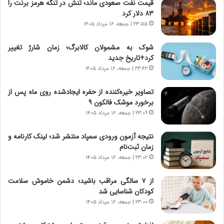
قیمت نفت صعودی ماند؛ تنش در تنگه هرمز برنت را
س
ن
۸۳ دلار کرد
ا
ه
خ
؛
۲۳:۵۵ | جمعه، ۱۶ مرداد ۱۴۰۵
ت
ب
م
ا
شوک به مشمولان کالابرگ؛ زمان شارژ تغییر
ا
ز
کرد+تاریخ جدید
ن‌
ن
۲۳:۴۲ | جمعه، ۱۶ مرداد ۱۴۰۵
ه
د
ا
ه
تصاویر خیره‌کننده از حفره ایجادشده روی ماه پس از
ی
پ
برخورد موشک فالکون ۹
ا
ن
۲۳:۰۹ | جمعه، ۱۶ مرداد ۱۴۰۵
ت
ه
ا
ا
نتیجه آزمون ورودی سمپاد منتشر شد؛ لینک کارنامه و
ق
ن
زمان ثبت‌نام
ا
ی
۲۳:۰۲ | جمعه، ۱۶ مرداد ۱۴۰۵
ی
ا
ر
ب
از ۷ سالگی مراقب باشید؛ دشمن خاموش سلامت
ا
ر
کودکان شناسایی شد
ن
ن
د
۲۳:۰۰ | جمعه، ۱۶ مرداد ۱۴۰۵
د
ر
ه