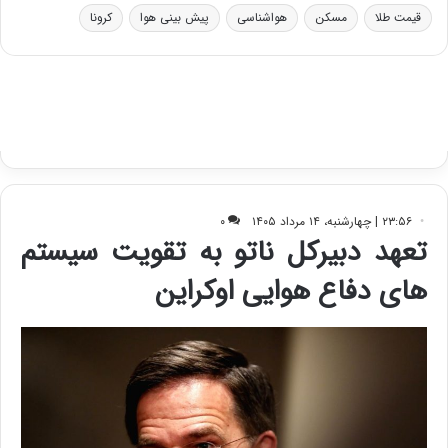
ت
قیمت طلا
مسکن
هواشناسی
پیش بینی هوا
کرونا
ا
ق
ا
ی
ر
ا
ن
:
ا
ت
ا
ق
ا
ی
ر
ا
ن
ا
ز
ش
ن