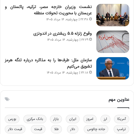
ه
ر
نشست وزیران خارجه مصر، ترکیه، پاکستان و
ن
ی
عربستان با محوریت تحولات منطقه
و
ک
۲۲:۳۸ | چهارشنبه، ۱۴ مرداد ۱۴۰۵
ز
ا
ا
ی
وقوع زلزله ۵.۵ ریشتری در اندونزی
ز
ی
۲۲:۲۹ | چهارشنبه، ۱۴ مرداد ۱۴۰۵
ب
–
ی
ص
ن
ه
ن
ی
سازمان ملل: طرف‌ها را به مذاکره درباره تنگه هرمز
ر
و
تشویق می‌کنیم
ف
ن
۲۲:۱۸ | چهارشنبه، ۱۴ مرداد ۱۴۰۵
ت
ی
ه
|
ا
د
س
ب
عناوین مهم
ت
ی
ر
ک
آمریکا
ارز
امروز
ایران
بازار
بانک مرکزی
بورس
ل
ا
ترامپ
جاده چالوس
دلار
طلا
قیمت
قیمت دلار