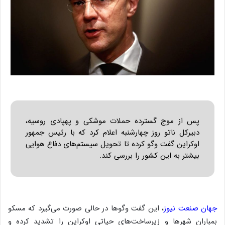
ب
ه
۱
۵
ف
ر
و
ر
د
ی
ن
ف
ع
ا
ل
ا
س
ت