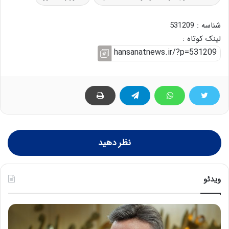
شناسه : 531209
لینک کوتاه :
نظر دهید
ویدئو
ه
خ
ش
س