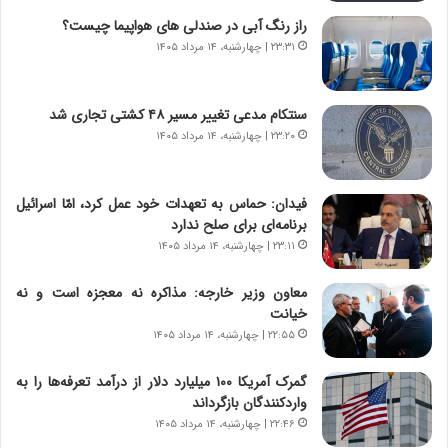
ق
ا
راز رنگ آبی در صندلی های هواپیما چیست؟
ت
ی
۲۳:۳۱ | چهارشنبه، ۱۴ مرداد ۱۴۰۵
ص
ا
ا
ت
د
ا
سنتکام مدعی تغییر مسیر ۴۸ کشتی تجاری شد
ا
ق
۲۳:۲۰ | چهارشنبه، ۱۴ مرداد ۱۴۰۵
ی
ا
ر
ی
ا
ر
فیدان: حماس به تعهدات خود عمل کرد، امّا اسرائیل
ن
ا
برنامه‌ای برای صلح ندارد
|
ن
ا
۲۳:۱۱ | چهارشنبه، ۱۴ مرداد ۱۴۰۵
د
ع
ر
ت
پ
معاون وزیر خارجه: مذاکره نه معجزه است و نه
م
ی
خیانت
ا
ح
۲۲:۵۵ | چهارشنبه، ۱۴ مرداد ۱۴۰۵
د
م
م
ل
گمرک آمریکا ۱۰۰ میلیارد دلار از درآمد تعرفه‌ها را به
ر
ه
واردکنندگان بازگرداند
د
آ
۲۲:۴۶ | چهارشنبه، ۱۴ مرداد ۱۴۰۵
م
م