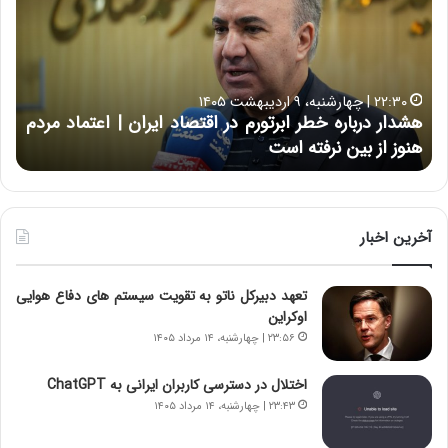
د
ا
ا
ر
ر
ت
د
ب
ر
ه
خ
۲۲:۳۰ | چهارشنبه، ۹ اردیبهشت ۱۴۰۵
ب
ب
هشدار درباره خطر ابرتورم در اقتصاد ایران | اعتماد مردم
ح
ا
خ
هنوز از بین نرفته است
از ش
ر
ش‌
ه
ه
خ
ا
ط
ی
ر
ی
آخرین اخبار
ا
ا
ب
ز
تعهد دبیرکل ناتو به تقویت سیستم های دفاع هوایی
ر
س
اوکراین
ت
ا
و
خ
۲۳:۵۶ | چهارشنبه، ۱۴ مرداد ۱۴۰۵
ر
ت
م
م
اختلال در دسترسی کاربران ایرانی به ChatGPT
د
ا
۲۳:۴۳ | چهارشنبه، ۱۴ مرداد ۱۴۰۵
ر
ن‌
ا
ه