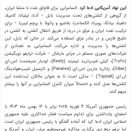
این نهاد آمریکایی ادعا کرد
: السامرایی برای قاچاق نفت با منشا ایران،
از گروهی از کشتی‌های تحت مدیریت بابل – آدنا، لیلیانا، کامیلا،
دلفینا، بیانکا، روبرتا، الکساندرا، بلاجیو و پائولا با پرچم لیبریا – برای
ترکیب نفت ایران و عراق در دریا، از طریق انتقال کشتی به کشتی در
خلیج فارس و در بنادر عراق استفاده می‌کند. در حالی که بابل، این
کشتی‌ها را مدیریت و اداره می‌کند، السامرایی به تعدادی از
شرکت‌های صوری مستقر در جزایر مارشال – شرکت ترایفو نویگیشن
(Tryfo)، کیلی شیپ‌ترید لیمیتد (Keely)، اودیار منیجمنت اس.ای
(Odiar)، پاناریا مارین اس.ای (Panarea) و تاپسیل شیپ‌هولدینگ
ان.ای (Topsail) – متکی است تا به عنوان مالکان ثبت‌شده این
کشتی‌ها عمل کنند و احتمالاً میزان کنترل السامرایی بر آنها را بیشتر
مبهم کنند.
رئیس جمهوری آمریکا ۴ فوریه ۲۰۲۵ برابر با ۱۶ بهمن ماه ۱۴۰۳ با
امضای یادداشتی برای تداوم سیاست فشار حداکثری علیه جمهوری
اسلامی ایران ادعا کرد که آماده گفتگو با رئیس جمهوری ایران است
اما برغم پنج دور برگزاری مذاکره غیرمستقیم میان ایران و آمریکا و