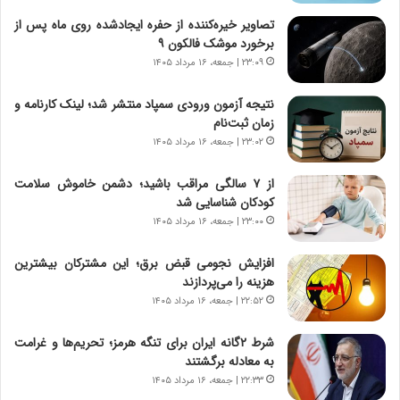
ج
ا
تصاویر خیره‌کننده از حفره ایجادشده روی ماه پس از
ز
ن
برخورد موشک فالکون ۹
ا
|
ی
۲۳:۰۹ | جمعه، ۱۶ مرداد ۱۴۰۵
ا
ن
ع
ج
ت
نتیجه آزمون ورودی سمپاد منتشر شد؛ لینک کارنامه و
ن
م
زمان ثبت‌نام
گ
ا
۲۳:۰۲ | جمعه، ۱۶ مرداد ۱۴۰۵
،
د
ن
م
از ۷ سالگی مراقب باشید؛ دشمن خاموش سلامت
ت
ر
کودکان شناسایی شد
و
د
۲۳:۰۰ | جمعه، ۱۶ مرداد ۱۴۰۵
ا
م
ن
ه
افزایش نجومی قبض برق؛ این مشترکان بیشترین
س
ن
هزینه را می‌پردازند
ت
و
۲۲:۵۲ | جمعه، ۱۶ مرداد ۱۴۰۵
ه
ز
د
ا
شرط ۲گانه ایران برای تنگه هرمز؛ تحریم‌ها و غرامت
ر
ز
به معادله برگشتند
م
ب
۲۲:۳۳ | جمعه، ۱۶ مرداد ۱۴۰۵
ق
ی