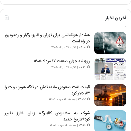
ر
خ
ط
ط
و
ر
آخرین اخبار
ل
ا
ت
ب
هشدار هواشناسی برای تهران و البرز؛ رگبار و رعدوبرق
ا
ر
در راه است
ر
ت
ی
و
۰۸:۰۲ | شنبه، ۱۷ مرداد ۱۴۰۵
خ
ر
ا
م
روزنامه جهان صنعت ۱۷ مرداد ۱۴۰۵
ی
د
۰۷:۳۹ | شنبه، ۱۷ مرداد ۱۴۰۵
ر
ر
ا
ا
ن
ق
قیمت نفت صعودی ماند؛ تنش در تنگه هرمز برنت را
،
ت
۸۳ دلار کرد
ه
ص
۲۳:۵۵ | جمعه، ۱۶ مرداد ۱۴۰۵
ی
ا
چ
د
شوک به مشمولان کالابرگ؛ زمان شارژ تغییر
گ
ا
کرد+تاریخ جدید
ا
ی
۲۳:۴۲ | جمعه، ۱۶ مرداد ۱۴۰۵
ه
ر