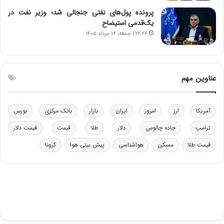
ا
ن
ب
ن
پرونده پول‌های نفتی جنجالی شد؛ وزیر نفت در
ل
ر
یک‌قدمی استیضاح
چ
ف
۲۲:۲۶ | جمعه، ۱۶ مرداد ۱۴۰۵
ن
ت
ی
ه
ن
ا
ق
س
عناوین مهم
د
ت
ر
ت
آمریکا
ارز
امروز
ایران
بازار
بانک مرکزی
بورس
ی
ب
ترامپ
جاده چالوس
دلار
طلا
قیمت
قیمت دلار
ا
قیمت طلا
مسکن
هواشناسی
پیش بینی هوا
کرونا
ی
س
ت
د