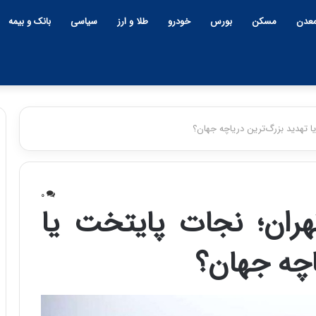
عدن
مسکن
بورس
خودرو
طلا و ارز
سیاسی
بانک و بیمه
ا تهدید بزرگ‌ترین دریاچه جهان؟
چ
ی
۰
ن
هران؛ نجات پایتخت یا
و
ب
اچه جهان؟
ح
ر
۱۲:۱۸ | دوشنبه، ۱۸ اسفند ۱۴۰۴
ا
چین و بحران خاورمیانه؛ بازند
ن
پنهان یا برنده بزرگ؟
خ