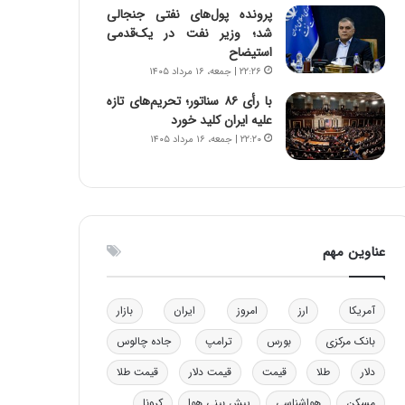
پرونده پول‌های نفتی جنجالی
و
ا
شد؛ وزیر نفت در یک‌قدمی
ب
ب
استیضاح
ر
ل
۲۲:۲۶ | جمعه، ۱۶ مرداد ۱۴۰۵
ا
چ
ی
ن
با رأی ۸۶ سناتور؛ تحریم‌های تازه
ت
ی
علیه ایران کلید خورد
و
ن
۲۲:۲۰ | جمعه، ۱۶ مرداد ۱۴۰۵
ل
ق
ی
د
د
ر
خ
ت
و
ی
د
ب
عناوین مهم
ر
ا
و
ی
ه
س
آمریکا
ارز
امروز
ایران
بازار
ا
ت
ی
د
بانک مرکزی
بورس
ترامپ
جاده چالوس
ب
دلار
طلا
قیمت
قیمت دلار
قیمت طلا
ا
ک
مسکن
هواشناسی
پیش بینی هوا
کرونا