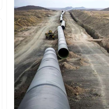
ا
و
ر
م
ی
ا
ن
ه
؛
ب
ا
ز
ن
د
ه
پ
ن
ه
ا
ن
ی