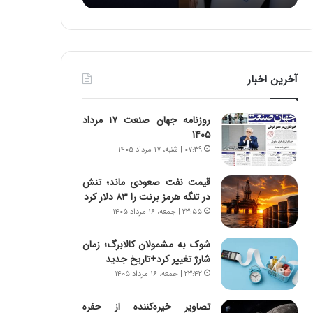
:
د
آ
ر
ی
ط
ن
و
د
ل
آخرین اخبار
ه
ت
ا
ا
ی
ر
روزنامه جهان صنعت ۱۷ مرداد
ر
ی
۱۴۰۵
ا
خ
۰۷:۳۹ | شنبه، ۱۷ مرداد ۱۴۰۵
ن‌
ا
خ
ی
قیمت نفت صعودی ماند؛ تنش
و
ر
در تنگه هرمز برنت را ۸۳ دلار کرد
د
ا
۲۳:۵۵ | جمعه، ۱۶ مرداد ۱۴۰۵
ر
ن
و
،
ر
ه
شوک به مشمولان کالابرگ؛ زمان
و
ی
شارژ تغییر کرد+تاریخ جدید
ش
چ
۲۳:۴۲ | جمعه، ۱۶ مرداد ۱۴۰۵
ن
گ
ا
ا
تصاویر خیره‌کننده از حفره