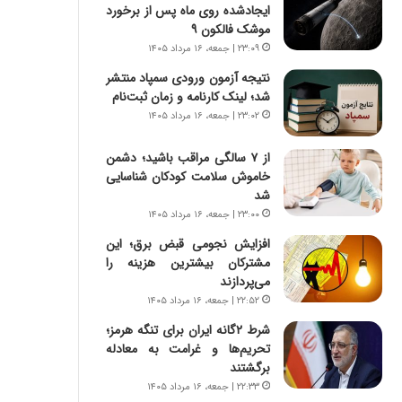
س
ه
ایجادشده روی ماه پس از برخورد
ت
ج
موشک فالکون ۹
|
ز
۲۳:۰۹ | جمعه، ۱۶ مرداد ۱۴۰۵
ب
ا
نتیجه آزمون ورودی سمپاد منتشر
ر
ی
شد؛ لینک کارنامه و زمان ثبت‌نام
ن
ن
ا
۲۳:۰۲ | جمعه، ۱۶ مرداد ۱۴۰۵
ج
م
ن
ه
گ
از ۷ سالگی مراقب باشید؛ دشمن
ج
،
خاموش سلامت کودکان شناسایی
د
ن
شد
ی
ت
۲۳:۰۰ | جمعه، ۱۶ مرداد ۱۴۰۵
د
و
افزایش نجومی قبض برق؛ این
ا
ا
مشترکان بیشترین هزینه را
ی
ن
می‌پردازند
ر
س
۲۲:۵۲ | جمعه، ۱۶ مرداد ۱۴۰۵
ا
ت
ن‌
ه
شرط ۲گانه ایران برای تنگه هرمز؛
خ
د
تحریم‌ها و غرامت به معادله
و
ر
برگشتند
د
م
۲۲:۳۳ | جمعه، ۱۶ مرداد ۱۴۰۵
ر
ق