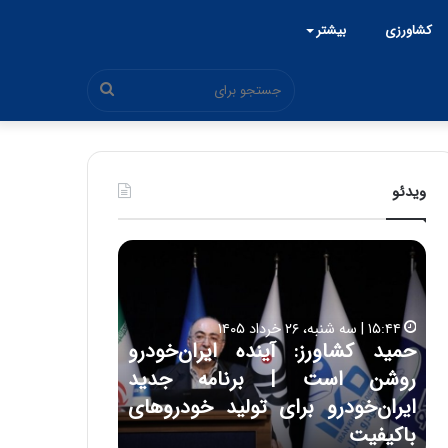
کشاورزی
بیشتر
جستجو
برای
ویدئو
ح
ح
م
س
ی
ی
د
ن
۱۵:۴۴ | سه شنبه، ۲۶ خرداد ۱۴۰۵
ک
ع
حمید کشاورز: آینده ایران‌خودرو
ش
ل
۱۷:۳۹ | سه شنبه، ۲۲ اردیبهشت ۱۴۰۵
روشن است | برنامه جدید
حسین علایی: 
ا
ا
و
ی
ه
ایران‌خودرو برای تولید خودروهای
هیچگاه جز ای
ر
ی
باکیفیت
مقابل چنین ق
ز
: