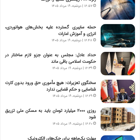
ی
د
۱۶:۵۷ | دوشنبه، ۱۹ مرداد ۱۴۰۵
ر
ر
ا
ا
ن
ق
حمله سایبری گسترده علیه بخش‌های هوانوردی،
،
ت
انرژی و آموزش امارات
ه
ص
۱۶:۴۸ | دوشنبه، ۱۹ مرداد ۱۴۰۵
ی
ا
چ
د
حداد عادل: مجلس به عنوان جزو لازم ساختار در
گ
ا
حکومت اسلامی باقی ماند
ا
ی
۱۶:۳۹ | دوشنبه، ۱۹ مرداد ۱۴۰۵
ه
ر
ج
ا
سخنگوی تعزیرات: هیچ مأموری حق ورود بدون کارت
ز
ن
شناسایی و حکم قضایی ندارد
ا
|
ی
۱۶:۲۹ | دوشنبه، ۱۹ مرداد ۱۴۰۵
ا
ن
ع
ج
ت
روزی ۲۰۰۰ میلیارد تومان باید به مسکن ملی تزریق
ن
م
شود
گ
ا
۱۶:۲۰ | دوشنبه، ۱۹ مرداد ۱۴۰۵
،
د
ن
م
مهلت یک‌ماهه برای چک‌های الکترونیک