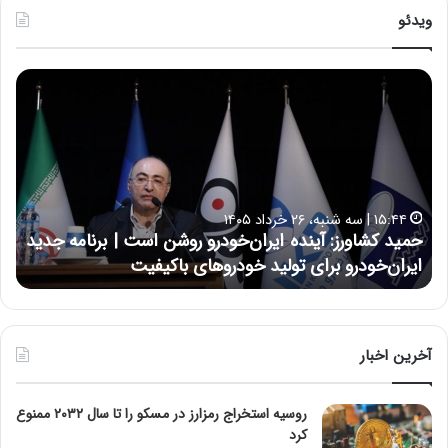
ویدئو
ح
ح
م
س
ی
ی
د
ن
ک
ع
ش
ل
ا
ا
۱۵:۴۴ | سه شنبه، ۲۶ خرداد ۱۴۰۵
و
ی
حمید کشاورز: آینده ایران‌خودرو روشن است | برنامه جدید
ح
ر
ی
ایران‌خودرو برای تولید خودروهای باکیفیت
ن
ز
:
:
د
آ
ر
ی
ط
ن
و
آخرین اخبار
د
ل
ه
ت
روسیه استخراج رمزارز در مسکو را تا سال ۲۰۳۲ ممنوع
ا
ا
کرد
ی
ر