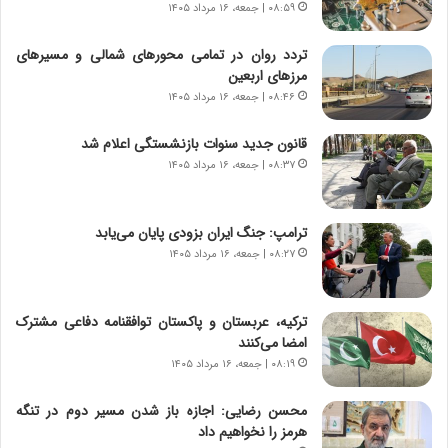
ر
ی
۰۸:۵۹ | جمعه، ۱۶ مرداد ۱۴۰۵
ا
خ
ن‌
ا
تردد روان در تمامی محورهای شمالی و مسیرهای
خ
ی
مرزهای اربعین
و
ر
۰۸:۴۶ | جمعه، ۱۶ مرداد ۱۴۰۵
د
ا
ر
ن
قانون جدید سنوات بازنشستگی اعلام شد
و
،
۰۸:۳۷ | جمعه، ۱۶ مرداد ۱۴۰۵
ر
ه
و
ی
ش
چ
ترامپ: جنگ ایران بزودی پایان می‌یابد
ن
گ
۰۸:۲۷ | جمعه، ۱۶ مرداد ۱۴۰۵
ا
ا
س
ه
ت
ج
ترکیه، عربستان و پاکستان توافقنامه دفاعی مشترک
|
ز
امضا می‌کنند
ب
ا
ر
۰۸:۱۹ | جمعه، ۱۶ مرداد ۱۴۰۵
ی
ن
ن
ا
ج
محسن رضایی: اجازه باز شدن مسیر دوم در تنگه
م
ن
هرمز را نخواهیم داد