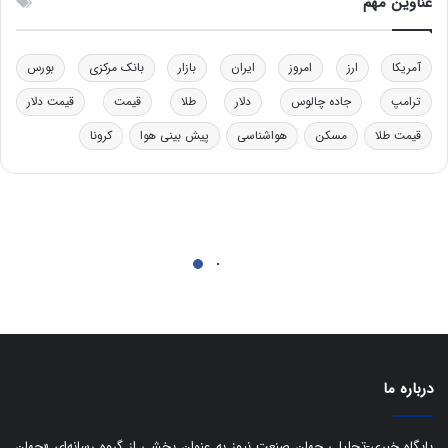
عناوین مهم
ی
د
د
ر
خ
ت
آمریکا
ارز
امروز
ایران
بازار
بانک مرکزی
بورس
و
ی
د
ب
ترامپ
جاده چالوس
دلار
طلا
قیمت
قیمت دلار
ر
ا
قیمت طلا
مسکن
هواشناسی
پیش بینی هوا
کرونا
و
ی
ه
س
ا
ت
ی
د
ب
ا
ک
ی
ف
ی
ت
درباره ما
پایگاه خبری-تحلیلی جهان صنعت نیوز به عنوان بخشی از گروه رسانه‌ای «جهان