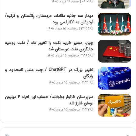
ه
گ
۰۸:۰۹ | جمعه، ۱۶ مرداد ۱۴۰۵
ج
،
د
ن
دیدار سه جانبه مقامات عربستان، پاکستان و ترکیه/
ی
ت
اردوغان به آنکارا می رود
د
و
۲۳:۵۵ | پنجشنبه، ۱۵ مرداد ۱۴۰۵
ا
ا
ی
ن
چین، مسیر خرید نفت را تغییر داد / نفت روسیه
ر
س
جایگزین نفت عربستان شد
ا
ت
۲۳:۴۵ | پنجشنبه، ۱۵ مرداد ۱۴۰۵
ن‌
ه
خ
د
تغییر بزرگ در ChatGPT / چت متنی نامحدود و
و
ر
رایگان
د
م
۲۳:۳۱ | پنجشنبه، ۱۵ مرداد ۱۴۰۵
ر
ق
و
ا
ب
ب
سرپرستان خانوار بخوانند/ حساب این افراد ۴ میلیون
ر
ل
تومان شارژ شد
ا
چ
۲۳:۲۲ | پنجشنبه، ۱۵ مرداد ۱۴۰۵
ی
ن
ت
ی
و
ن
ل
ق