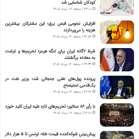
کودکان شناسایی شد
ا
|
ی
۲۳:۰۰ | جمعه، ۱۶ مرداد ۱۴۰۵
ا
ن
ع
ج
ت
افزایش نجومی قبض برق؛ این مشترکان بیشترین
ن
م
هزینه را می‌پردازند
گ
ا
۲۲:۵۲ | جمعه، ۱۶ مرداد ۱۴۰۵
،
د
ن
م
شرط ۲گانه ایران برای تنگه هرمز؛ تحریم‌ها و غرامت
ت
ر
به معادله برگشتند
و
د
۲۲:۳۳ | جمعه، ۱۶ مرداد ۱۴۰۵
ا
م
ن
ه
پرونده پول‌های نفتی جنجالی شد؛ وزیر نفت در
س
ن
یک‌قدمی استیضاح
ت
و
۲۲:۲۶ | جمعه، ۱۶ مرداد ۱۴۰۵
ه
ز
د
ا
با رأی ۸۶ سناتور؛ تحریم‌های تازه علیه ایران کلید خورد
ر
ز
۲۲:۲۰ | جمعه، ۱۶ مرداد ۱۴۰۵
م
ب
ق
ی
ا
ن
ب
ن
پیش‌بینی شوکه‌کننده قیمت طلا؛ اونس تا ۵ هزار دلار