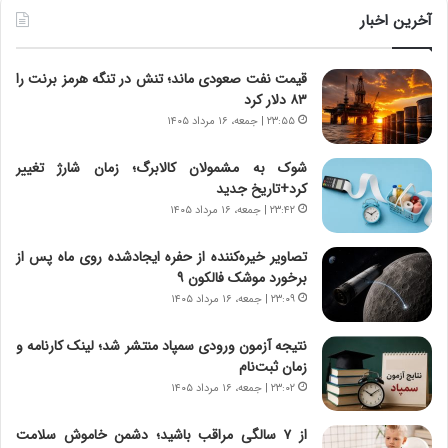
و
ر
آخرین اخبار
ل
ا
ت
ب
قیمت نفت صعودی ماند؛ تنش در تنگه هرمز برنت را
ا
ر
۸۳ دلار کرد
ر
ت
ی
و
۲۳:۵۵ | جمعه، ۱۶ مرداد ۱۴۰۵
خ
ر
ا
م
شوک به مشمولان کالابرگ؛ زمان شارژ تغییر
ی
د
کرد+تاریخ جدید
ر
ر
۲۳:۴۲ | جمعه، ۱۶ مرداد ۱۴۰۵
ا
ا
ن
ق
تصاویر خیره‌کننده از حفره ایجادشده روی ماه پس از
،
ت
برخورد موشک فالکون ۹
ه
ص
۲۳:۰۹ | جمعه، ۱۶ مرداد ۱۴۰۵
ی
ا
چ
د
نتیجه آزمون ورودی سمپاد منتشر شد؛ لینک کارنامه و
گ
ا
زمان ثبت‌نام
ا
ی
۲۳:۰۲ | جمعه، ۱۶ مرداد ۱۴۰۵
ه
ر
ج
ا
از ۷ سالگی مراقب باشید؛ دشمن خاموش سلامت
ز
ن