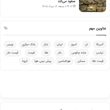
ل
ر
صعود می‌کند
چ
ف
۲۲:۱۷ | جمعه، ۱۶ مرداد ۱۴۰۵
ن
ت
ی
ه
ن
ا
ق
س
عناوین مهم
د
ت
ر
ت
آمریکا
ارز
امروز
ایران
بازار
بانک مرکزی
بورس
ی
ب
ترامپ
جاده چالوس
دلار
طلا
قیمت
قیمت دلار
ا
قیمت طلا
مسکن
هواشناسی
پیش بینی هوا
کرونا
ی
س
ت
د