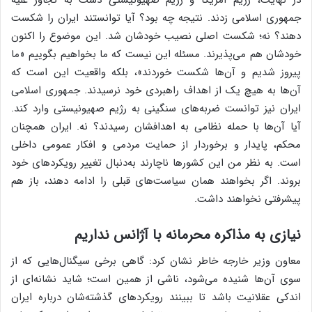
در نهایت، رژیم آمریکا و رژیم صهیونیستی دست به تجاوز علیه
جمهوری اسلامی زدند. نتیجه چه بود؟ آیا توانستند ایران را شکست
دهند؟ نه؛ شکست اصلی نصیب خودشان شد. این موضوع را اکنون
خودشان هم می‌پذیرند. مسئله این نیست که ما بخواهیم بگوییم «ما
پیروز شدیم و آن‌ها شکست خوردند»، بلکه واقعیت این است که
آن‌ها به هیچ یک از اهداف راهبردی‌ خود نرسیدند. جمهوری اسلامی
ایران نیز توانست ضربه‌های سنگینی به رژیم صهیونیستی وارد کند.
آیا آن‌ها با حمله نظامی به اهدافشان رسیدند؟ نه. ایران همچنان
محکم، پایدار و برخوردار از حمایت مردمی و افکار عمومی داخلی
است. به نظر من این کشورها ناچارند به‌دنبال تغییر رویکردهای خود
بروند. اگر بخواهند همان سیاست‌های قبلی را ادامه دهند، باز هم
پیشرفتی نخواهند داشت.
نیازی به مذاکره محرمانه با آژانس نداریم
معاون وزیر خارجه خاطر نشان کرد: گاهی برخی سیگنال‌هایی که از
سوی آن‌ها شنیده می‌شود، ناشی از همین است؛ شاید نشانه‌ای از
اندکی عقلانیت باشد تا ببینند رویکردهای گذشته‌شان درباره ایران