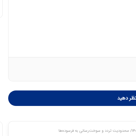
ی
ف
ی
ت
ظر دهید