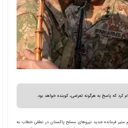
س
ت
|
ب
ر
ن
ا
م
ه
ج
د
ی
د
ا
ی
ر
کرد که پاسخ به هرگونه تعرضی، کوبنده خواهد بود.
ا
ن‌
خ
و
د
م منیر فرمانده جدید نیروهای مسلح پاکستان در نطقی خطاب به
ر