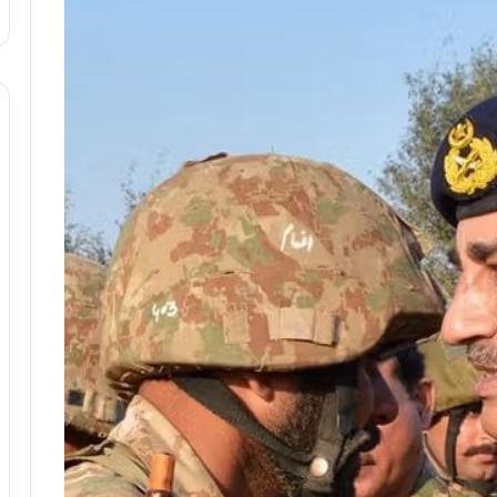
:
آ
ی
ن
د
ه
ا
ی
ر
ا
ن‌
خ
و
د
ر
و
ر
و
ش
ن
ا