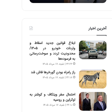
د
ه
ر
خ
ط
ط
و
ر
ل
ا
آخرین اخبار
ت
ب
ا
ر
ر
ت
ابلاغ قوانین جدید اسقاط و
ی
و
واردات خودرو در ۱۴۰۵/
خ
ر
محدودیت تردد و سوخت‌رسانی
ا
م
به فرسوده‌ها
ی
د
۲۲:۲۶ | شنبه، ۱۷ مرداد ۱۴۰۵
ر
ر
ا
ا
راز راه‌راه بودن گورخرها فاش شد
ن
ق
۲۲:۱۸ | شنبه، ۱۷ مرداد ۱۴۰۵
،
ت
ه
ص
ی
ا
احتمال سفر ویتکاف و کوشنر به
چ
د
اوکراین و روسیه
گ
ا
۲۲:۱۰ | شنبه، ۱۷ مرداد ۱۴۰۵
ا
ی