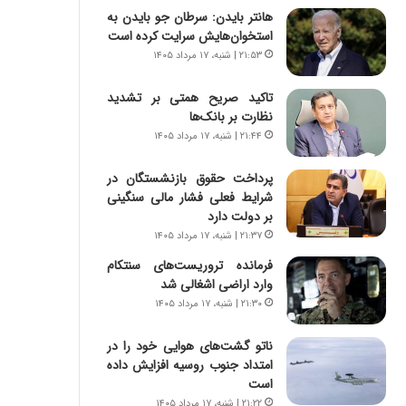
ه
ر
هانتر بایدن: سرطان جو بایدن به
ج
ا
استخوان‌هایش سرایت کرده است
ز
ن
۲۱:۵۳ | شنبه، ۱۷ مرداد ۱۴۰۵
ا
|
ی
ا
تاکید صریح همتی بر تشدید
ن
ع
نظارت بر بانک‌ها
ج
ت
ن
۲۱:۴۴ | شنبه، ۱۷ مرداد ۱۴۰۵
م
گ
ا
،
د
پرداخت حقوق بازنشستگان در
ن
م
شرایط فعلی فشار مالی سنگینی
ت
ر
بر دولت دارد
و
د
۲۱:۳۷ | شنبه، ۱۷ مرداد ۱۴۰۵
ا
م
فرمانده تروریست‌های سنتکام
ن
ه
وارد اراضی اشغالی شد
س
ن
۲۱:۳۰ | شنبه، ۱۷ مرداد ۱۴۰۵
ت
و
ه
ز
ناتو گشت‌های هوایی خود را در
د
ا
امتداد جنوب روسیه افزایش داده
ر
ز
است
م
ب
ق
ی
۲۱:۲۲ | شنبه، ۱۷ مرداد ۱۴۰۵