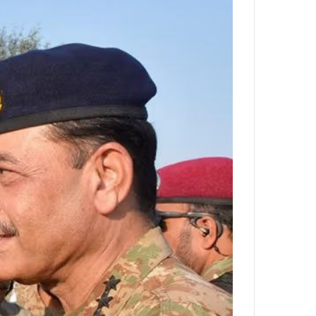
ا
و
ر
م
ی
ا
ن
ه
؛
ب
ا
ز
ن
د
ه
پ
ن
ه
ا
ن
ی