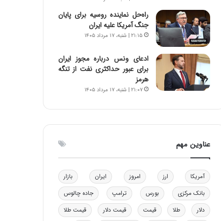
ا
ن
راه‌حل نماینده روسیه برای پایان
ب
ن
جنگ آمریکا علیه ایران
ل
ر
۲۱:۱۵ | شنبه، ۱۷ مرداد ۱۴۰۵
چ
ف
ن
ت
ادعای ونس درباره مجوز ایران
ی
ه
برای عبور حداکثری نفت از تنگه
ن
ا
هرمز
ق
س
۲۱:۰۷ | شنبه، ۱۷ مرداد ۱۴۰۵
د
ت
ر
ت
ی
ب
عناوین مهم
ا
ی
س
ت
آمریکا
ارز
امروز
ایران
بازار
د
بانک مرکزی
بورس
ترامپ
جاده چالوس
دلار
طلا
قیمت
قیمت دلار
قیمت طلا