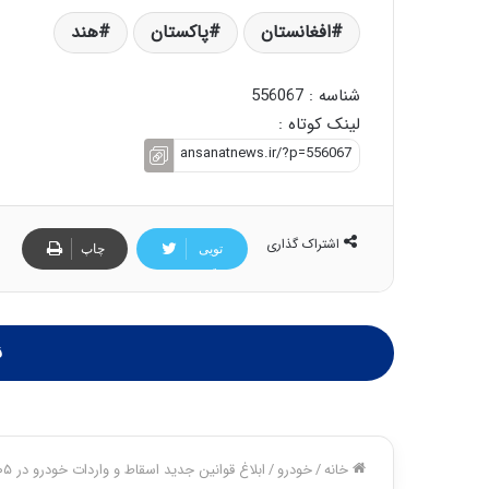
افغانستان
پاکستان
هند
شناسه : 556067
لینک کوتاه :
اشتراک گذاری
تویی
چاپ
تر
ن