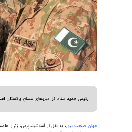
ا
ب
ر
ن
د
ه
ب
ز
ر
گ
؟
رئیس جدید ستاد کل نیروهای مسلح پاکستان اعلام 
جهان صنعت نیوز
، به نقل از آسوشیتدپرس، ژنرال عاص