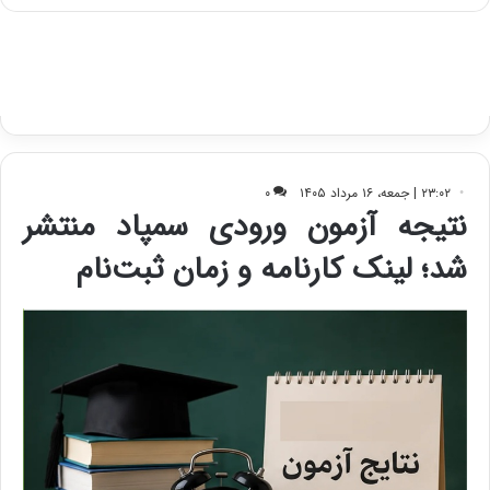
ه
س
ا
ت
ی
د
ب
ا
ک
ی
ف
ی
ت