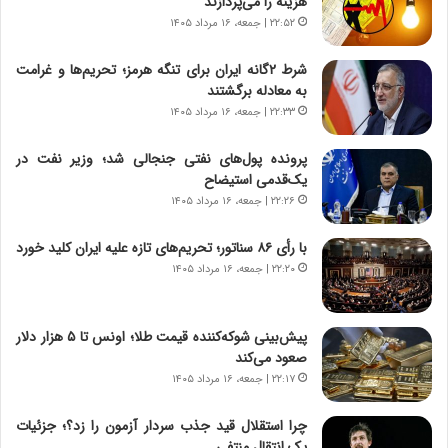
هزینه را می‌پردازند
ر
ه
۲۲:۵۲ | جمعه، ۱۶ مرداد ۱۴۰۵
و
ی
ش
چ
شرط ۲گانه ایران برای تنگه هرمز؛ تحریم‌ها و غرامت
ن
گ
به معادله برگشتند
ا
ا
۲۲:۳۳ | جمعه، ۱۶ مرداد ۱۴۰۵
س
ه
ت
ج
پرونده پول‌های نفتی جنجالی شد؛ وزیر نفت در
|
ز
یک‌قدمی استیضاح
ب
ا
ر
۲۲:۲۶ | جمعه، ۱۶ مرداد ۱۴۰۵
ی
ن
ن
ا
ج
با رأی ۸۶ سناتور؛ تحریم‌های تازه علیه ایران کلید خورد
م
ن
۲۲:۲۰ | جمعه، ۱۶ مرداد ۱۴۰۵
ه
گ
ج
،
د
ن
پیش‌بینی شوکه‌کننده قیمت طلا؛ اونس تا ۵ هزار دلار
ی
ت
صعود می‌کند
د
و
۲۲:۱۷ | جمعه، ۱۶ مرداد ۱۴۰۵
ا
ا
ی
ن
چرا استقلال قید جذب سردار آزمون را زد؟؛ جزئیات
ر
س
یک انتقال منتفی