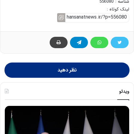
شناسه : 556080
لینک کوتاه :
نظر دهید
ویدئو
ح
ح
م
س
ی
ی
د
ن