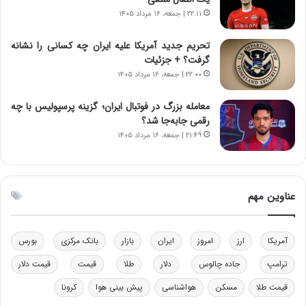
ا
ت
۲۲:۱۱ | جمعه، ۱۶ مرداد ۱۴۰۵
ن‌
ه
خ
د
تحریم جدید آمریکا علیه ایران چه کسانی را نشانه
و
ر
گرفت؟ + جزئیات
د
م
۲۲:۰۰ | جمعه، ۱۶ مرداد ۱۴۰۵
ر
ق
و
ا
ب
ب
معامله بزرگ در فوتبال ایران؛ گزینه پرسپولیس با چه
ر
ل
رقمی جابه‌جا شد؟
ا
چ
۲۱:۴۹ | جمعه، ۱۶ مرداد ۱۴۰۵
ی
ن
ت
ی
و
ن
ل
ق
عناوین مهم
ی
د
د
ر
خ
ت
آمریکا
ارز
امروز
ایران
بازار
بانک مرکزی
بورس
و
ی
د
ب
ترامپ
جاده چالوس
دلار
طلا
قیمت
قیمت دلار
ر
ا
قیمت طلا
مسکن
هواشناسی
پیش بینی هوا
کرونا
و
ی