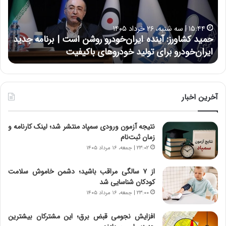
ک
ع
ش
ل
ا
ا
۱۵:۴۴ | سه شنبه، ۲۶ خرداد ۱۴۰۵
و
ی
حمید کشاورز: آینده ایران‌خودرو روشن است | برنامه جدید
حس
ر
ی
ایران‌خودرو برای تولید خودروهای باکیفیت
نت
ز
:
:
د
آ
ر
ی
ط
ن
و
آخرین اخبار
د
ل
ه
ت
نتیجه آزمون ورودی سمپاد منتشر شد؛ لینک کارنامه و
ا
ا
زمان ثبت‌نام
ی
ر
ر
ی
۲۳:۰۲ | جمعه، ۱۶ مرداد ۱۴۰۵
ا
خ
ن‌
ا
از ۷ سالگی مراقب باشید؛ دشمن خاموش سلامت
خ
ی
کودکان شناسایی شد
و
ر
۲۳:۰۰ | جمعه، ۱۶ مرداد ۱۴۰۵
د
ا
ر
ن
افزایش نجومی قبض برق؛ این مشترکان بیشترین
و
،