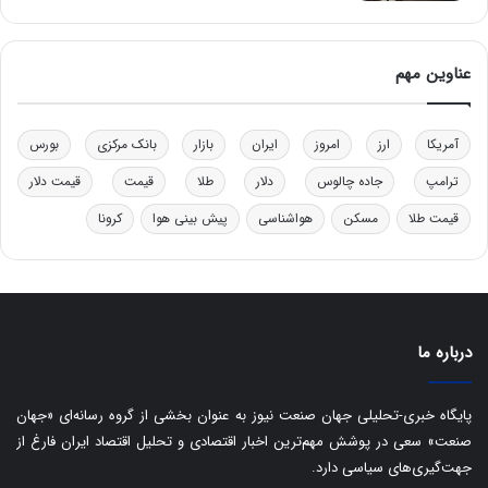
ت
و
ل
عناوین مهم
ی
د
خ
آمریکا
ارز
امروز
ایران
بازار
بانک مرکزی
بورس
و
د
ترامپ
جاده چالوس
دلار
طلا
قیمت
قیمت دلار
ر
قیمت طلا
مسکن
هواشناسی
پیش بینی هوا
کرونا
و
ه
ا
ی
ب
ا
درباره ما
ک
ی
ف
پایگاه خبری-تحلیلی جهان صنعت نیوز به عنوان بخشی از گروه رسانه‌ای «جهان
ی
صنعت» سعی در پوشش مهم‌ترین اخبار اقتصادی و تحلیل اقتصاد ایران فارغ از
ت
جهت‌گیری‌های سیاسی دارد.