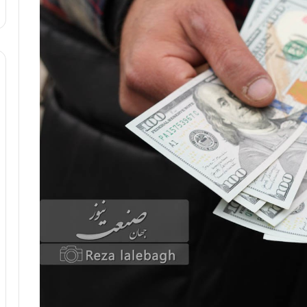
:
آ
ی
ن
د
ه
ا
ی
ر
ا
ن‌
خ
و
د
ر
و
ر
و
ش
ن
ا