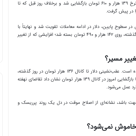
قیمت دلار آزاد امروز با گپ مثبت ۲۲۹۰ تومانی و در نرخ ۱۳۹ هزار و ۶۱۰ تومان بازگشایی شد و برخلاف روز قبل که تا
و
ب
ر
ا
ر سطوح پایین، دلار در ادامه معاملات تقویت شد و نهایتاً با
ی
افزایش ۵ هزار و ۱۷۰ تومانی نسبت به آخرین نرخ روز گذشته، روی ۱۴۲ هزار و ۴۹۰ تومان بسته شد؛ افزایشی که از تغییر
ت
و
ل
غییر مسیر؟
ی
د
خ
بازار ارز در روزهای اخیر شاهد نوسان‌هایی پرشتاب بوده است. عقب‌نشینی دلار تا کانال ۱۳۶ هزار تومان در روز گذشته،
و
عمدتاً زیر فشار فروشندگان و مداخله بازارساز رخ داد؛ اما بازگشایی امروز در کانال ۱۳۹ هزار تومان نشان داد تقاضای نهفته
د
رد عمل می‌شود.
ر
و
ه
 جهت باشد، نشانه‌ای از اصلاح موقت در دل یک روند پرریسک و
ا
ی
ب
 خاموش نمی‌شود؟
ا
ک