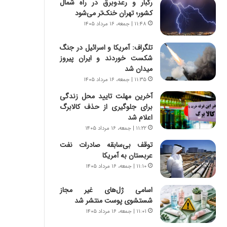
رگبار و رعدوبرق در راه شمال
ه
ر
کشور؛ تهران خنک‌تر می‌شود
ج
ا
ز
ن
۱۱:۴۸ | جمعه، ۱۶ مرداد ۱۴۰۵
ا
|
ی
ا
تلگراف: آمریکا و اسرائیل در جنگ
ن
ع
شکست خوردند و ایران پیروز
ج
ت
میدان شد
ن
م
۱۱:۳۵ | جمعه، ۱۶ مرداد ۱۴۰۵
گ
ا
آخرین مهلت تایید محل زندگی
،
د
برای جلوگیری از حذف کالابرگ
ن
م
اعلام شد
ت
ر
۱۱:۲۲ | جمعه، ۱۶ مرداد ۱۴۰۵
و
د
ا
م
توقف بی‌سابقه صادرات نفت
ن
ه
عربستان به آمریکا
س
ن
۱۱:۱۰ | جمعه، ۱۶ مرداد ۱۴۰۵
ت
و
ه
ز
اسامی ژل‌های غیر مجاز
د
ا
شستشوی پوست منتشر شد
ر
ز
۱۱:۰۱ | جمعه، ۱۶ مرداد ۱۴۰۵
م
ب
ق
ی