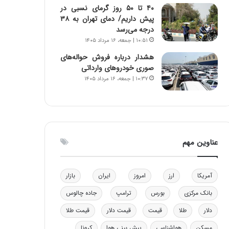
۴۰ تا ۵۰ روز گرمای نسبی در
ا
ن
پیش داریم/ دمای تهران به ۳۸
ب
ن
درجه می‌رسد
ل
ر
۱۰:۵۱ | جمعه، ۱۶ مرداد ۱۴۰۵
چ
ف
ن
ت
هشدار درباره فروش حواله‌های
ی
ه
صوری خودروهای وارداتی
ن
ا
۱۰:۳۷ | جمعه، ۱۶ مرداد ۱۴۰۵
ق
س
د
ت
ر
ت
ی
ب
عناوین مهم
ا
ی
س
آمریکا
ارز
امروز
ایران
بازار
ت
د
بانک مرکزی
بورس
ترامپ
جاده چالوس
دلار
طلا
قیمت
قیمت دلار
قیمت طلا
مسکن
هواشناسی
پیش بینی هوا
کرونا