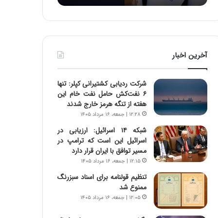
د
ه
ر
خ
ط
ط
و
ر
ل
ا
آخرین اخبار
ت
ب
ا
ر
ر
ت
شرکت ردیابی کشتیرانی کپلر: تنها
ی
و
۶ نفت‌کش حامل نفت خام این
خ
ر
هفته از تنگه هرمز خارج شدند
ا
م
۱۲:۲۸ | جمعه، ۱۶ مرداد ۱۴۰۵
ی
د
ر
ر
شبکه ۱۴ اسرائیل: ارزیابی در
ا
ا
اسرائیل این است که ترامپ در
ن
ق
مسیر توافق با ایران قرار دارد
،
ت
۱۲:۱۵ | جمعه، ۱۶ مرداد ۱۴۰۵
ه
ص
تنظیم قولنامه برای اسناد سبزرنگ
ی
ا
ممنوع شد
چ
د
۱۲:۰۵ | جمعه، ۱۶ مرداد ۱۴۰۵
گ
ا
ا
ی