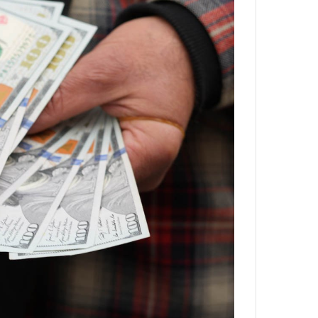
ا
و
ر
م
ی
ا
ن
ه
؛
ب
ا
ز
ن
د
ه
پ
ن
ه
ا
ن
ی