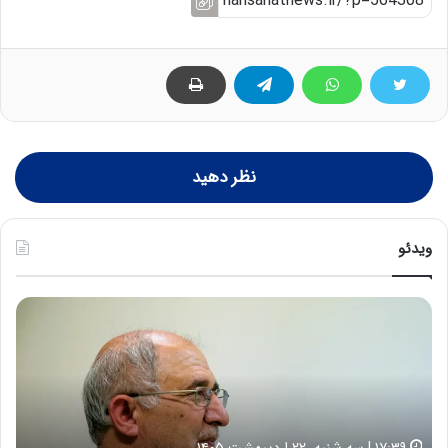
نظر دهید
ویدئو
ح
ه
س
ش
ی
د
ن
ا
ع
ر
ل
د
ا
ر