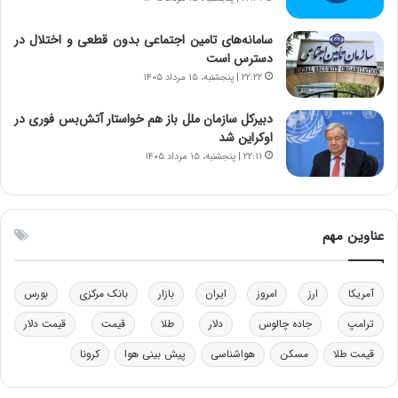
ر
ز
م
ب
سامانه‌های تامین اجتماعی بدون قطعی و اختلال در
ق
ی
دسترس است
ا
ن
۲۲:۲۲ | پنجشنبه، ۱۵ مرداد ۱۴۰۵
ب
ن
ل
ر
دبیرکل سازمان ملل باز هم خواستار آتش‌بس فوری در
چ
ف
اوکراین شد
ن
ت
۲۲:۱۱ | پنجشنبه، ۱۵ مرداد ۱۴۰۵
ی
ه
ن
ا
ق
س
د
ت
عناوین مهم
ر
ت
ی
ب
آمریکا
ارز
امروز
ایران
بازار
بانک مرکزی
بورس
ا
ترامپ
جاده چالوس
دلار
طلا
قیمت
قیمت دلار
ی
س
قیمت طلا
مسکن
هواشناسی
پیش بینی هوا
کرونا
ت
د