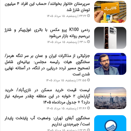
سرپرستان خانوار بخوانند/ حساب این افراد ۴ میلیون
گ
ا
تومان شارژ شد
ا
ی
۲۳:۲۲ | پنجشنبه، ۱۵ مرداد ۱۴۰۵
ه
ر
ج
ا
ردمی K100 پرو مکس با باتری غول‌پیکر و شارژ
ز
ن
بی‌سیم روانه بازار می‌شود
ا
|
ی
۲۳:۱۰ | پنجشنبه، ۱۵ مرداد ۱۴۰۵
ا
ن
ع
ج
ت
جزئیاتی از مذاکرات ایران و عمان بر سر تنگه هرمز/
ن
م
سخنگوی هیات رئیسه مجلس: بیانیه‌ای شامل
گ
ا
تصحیح مسیر تردد دریایی در تنگه، در آستانه نهایی
،
د
شدن است
ن
م
۲۲:۵۵ | پنجشنبه، ۱۵ مرداد ۱۴۰۵
ت
ر
لیست قیمت خرید مسکن در نازی‌آباد/ خرید
و
د
آپارتمان ۲ خوابه در این منطقه چقدر سرمایه نیاز
ا
م
دارد؟ + جدول مردادماه ۱۴۰۵
ن
ه
۲۲:۴۶ | پنجشنبه، ۱۵ مرداد ۱۴۰۵
س
ن
ت
و
سخنگوی آبفای تهران: وضعیت آب پایتخت پایدار
ه
ز
است/ جیره‌بندی نداریم
د
ا
۲۲:۳۱ | پنجشنبه، ۱۵ مرداد ۱۴۰۵