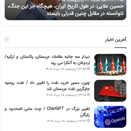
۱۷:۳۹ | سه شنبه، ۲۲ اردیبهشت ۱۴۰۵
ی
ب
حسین علایی: در طول تاریخ ایران، هیچگاه جز این جنگ،
ه
ی
ا
نتوانسته در مقابل چنین قدرتی بایستد
ه
:
ر
د
ه
ر
خ
ط
ط
و
ر
آخرین اخبار
ل
ا
ت
ب
دیدار سه جانبه مقامات عربستان، پاکستان و ترکیه/
ا
ر
اردوغان به آنکارا می رود
ر
ت
ی
و
۲۳:۵۵ | پنجشنبه، ۱۵ مرداد ۱۴۰۵
خ
ر
ا
م
چین، مسیر خرید نفت را تغییر داد / نفت روسیه
ی
د
جایگزین نفت عربستان شد
ر
ر
۲۳:۴۵ | پنجشنبه، ۱۵ مرداد ۱۴۰۵
ا
ا
ن
ق
تغییر بزرگ در ChatGPT / چت متنی نامحدود و
،
ت
رایگان
ه
ص
۲۳:۳۱ | پنجشنبه، ۱۵ مرداد ۱۴۰۵
ی
ا
چ
د