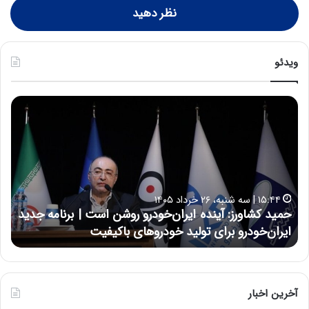
نظر دهید
ویدئو
ح
ح
م
س
ی
ی
د
ن
ک
ع
ش
ل
ا
ا
۱۵:۴۴ | سه شنبه، ۲۶ خرداد ۱۴۰۵
و
ی
حمید کشاورز: آینده ایران‌خودرو روشن است | برنامه جدید
ح
ر
ی
ایران‌خودرو برای تولید خودروهای باکیفیت
ن
ز
:
:
د
آ
ر
ی
ط
ن
و
آخرین اخبار
د
ل