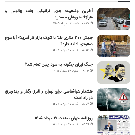
ه
ت
آخرین وضعیت جوی ترافیکی جاده چالوس و
ا
ا
هراز+محورهای مسدود
ی
ر
ر
ی
۰۸:۲۱ | شنبه، ۱۷ مرداد ۱۴۰۵
ا
خ
ن‌
ا
جهش ۳۰۰ دلاری طلا با شوک بازار کار آمریکا؛ آیا موج
خ
ی
صعودی ادامه دارد؟
و
ر
۰۸:۱۳ | شنبه، ۱۷ مرداد ۱۴۰۵
د
ا
ر
ن
جنگ ایران چگونه به سود چین تمام شد؟
و
،
۰۸:۰۶ | شنبه، ۱۷ مرداد ۱۴۰۵
ر
ه
و
ی
ش
چ
هشدار هواشناسی برای تهران و البرز؛ رگبار و رعدوبرق
ن
گ
در راه است
ا
ا
۰۸:۰۲ | شنبه، ۱۷ مرداد ۱۴۰۵
س
ه
ت
ج
روزنامه جهان صنعت ۱۷ مرداد ۱۴۰۵
|
ز
ب
۰۷:۳۹ | شنبه، ۱۷ مرداد ۱۴۰۵
ا
ر
ی