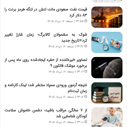
ن
ن
ا
ج
قیمت نفت صعودی ماند؛ تنش در تنگه هرمز برنت را
م
ن
۸۳ دلار کرد
ه
گ
۲۳:۵۵ | جمعه، ۱۶ مرداد ۱۴۰۵
ج
،
د
ن
شوک به مشمولان کالابرگ؛ زمان شارژ تغییر
ی
ت
کرد+تاریخ جدید
د
و
۲۳:۴۲ | جمعه، ۱۶ مرداد ۱۴۰۵
ا
ا
ی
ن
تصاویر خیره‌کننده از حفره ایجادشده روی ماه پس از
ر
س
برخورد موشک فالکون ۹
ا
ت
۲۳:۰۹ | جمعه، ۱۶ مرداد ۱۴۰۵
ن‌
ه
خ
د
نتیجه آزمون ورودی سمپاد منتشر شد؛ لینک کارنامه و
و
ر
زمان ثبت‌نام
د
م
۲۳:۰۲ | جمعه، ۱۶ مرداد ۱۴۰۵
ر
ق
و
ا
ب
ب
از ۷ سالگی مراقب باشید؛ دشمن خاموش سلامت
ر
ل
کودکان شناسایی شد
ا
چ
۲۳:۰۰ | جمعه، ۱۶ مرداد ۱۴۰۵