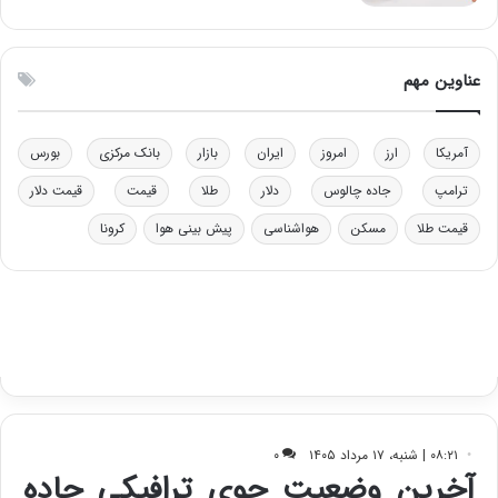
ی
ن
ت
ی
و
ن
ل
ق
عناوین مهم
ی
د
د
ر
خ
ت
آمریکا
ارز
امروز
ایران
بازار
بانک مرکزی
بورس
و
ی
د
ب
ترامپ
جاده چالوس
دلار
طلا
قیمت
قیمت دلار
ر
ا
قیمت طلا
مسکن
هواشناسی
پیش بینی هوا
کرونا
و
ی
ه
س
ا
ت
ی
د
ب
ا
ک
ی
ف
ی
ت