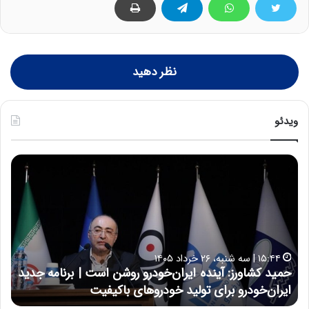
نظر دهید
ویدئو
ح
س
ی
ن
ع
ل
ا
۱۷:۳۹ | سه شنبه، ۲۲ اردیبهشت ۱۴۰۵
ی
ان‌خودرو روشن است | برنامه جدید
حسین علایی: در طول تاریخ 
ی
 خودروهای باکیفیت
نتوانسته در مقابل چنین قدر
:
د