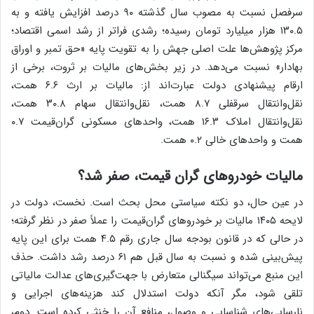
سرفصل نسبت به مصوب سال گذشته ۹۰ درصد افزایش یافته و به
۱۳۰.۵ هزار میلیارد تومان رسیده؛ رشدی فراتر از رشد اسمی اقتصاد؛
مرکز پژوهش‌ها علت اصلی جهش را به تقویت پایه «حق تمبر و اوراق
بهادار» نسبت می‌دهد. در زیر بخش‌های مالیات بر ثروت، برخی از
ارقام پیشنهادی دولت عبارت‌اند از: مالیات بر ارث ۶.۶ همت،
نقل‌وانتقال سرقفلی ۸.۷ همت، نقل‌وانتقال سهام ۳۰.۸ همت،
نقل‌وانتقال املاک ۱۶.۳ همت، واحدهای مسکونی گران‌قیمت ۰.۷
همت و واحدهای خالی ۰.۲ همت.
مالیات خودروهای گران قیمت، صفر شد؟
در عین حال، دو نکته سیاستی محل بحث است. نخست، دولت در
لایحه ۱۴۰۵ مالیات بر خودروهای گران‌قیمت را عملاً صفر در نظر گرفته؛
در حالی که در قانون بودجه سال جاری رقم ۴.۵ همت برای این پایه
پیش‌بینی شده و نسبت به سال قبل هم ۶۱ درصد رشد داشت. حذف
این منبع می‌تواند سیگنالی متعارض با جهت‌گیری‌های عدالت مالیاتی
تلقی شود، مگر آنکه دولت استدلال کند هزینه‌های اجرایی و
نارسایی‌های شناسایی و وصول، منافع آن را خنثی کرده است. دوم،