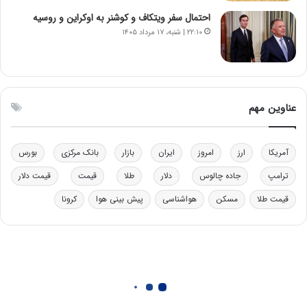
ا
ب
احتمال سفر ویتکاف و کوشنر به اوکراین و روسیه
ل
۲۲:۱۰ | شنبه، ۱۷ مرداد ۱۴۰۵
چ
ن
ی
ن
ق
عناوین مهم
د
ر
ت
آمریکا
ارز
امروز
ایران
بازار
بانک مرکزی
بورس
ی
ب
ترامپ
جاده چالوس
دلار
طلا
قیمت
قیمت دلار
ا
قیمت طلا
مسکن
هواشناسی
پیش بینی هوا
کرونا
ی
س
ت
د