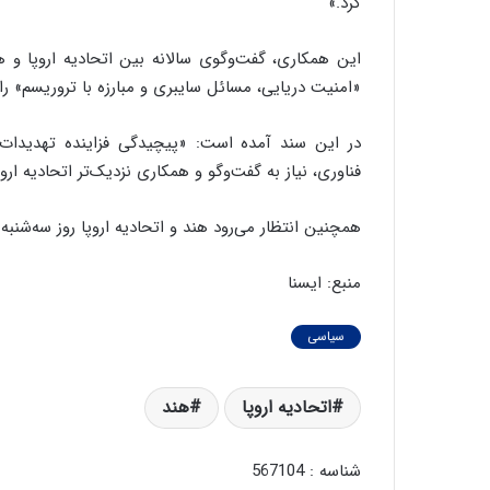
کرد.»
این همکاری، گفت‌وگوی سالانه بین اتحادیه اروپا و 
«امنیت دریایی، مسائل سایبری و مبارزه با تروریسم» را د
در این سند آمده است: «پیچیدگی فزاینده تهدیدات 
فناوری، نیاز به گفت‌وگو و همکاری نزدیک‌تر اتحادیه ارو
همچنین انتظار می‌رود هند و اتحادیه اروپا روز سه‌شنبه
منبع: ایسنا
سیاسی
اتحادیه اروپا
هند
شناسه : 567104