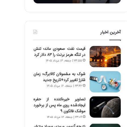
:
د
آ
ر
ی
ط
ن
و
د
ل
آخرین اخبار
ه
ت
ا
ا
ی
ر
قیمت نفت صعودی ماند؛ تنش
ر
ی
در تنگه هرمز برنت را ۸۳ دلار کرد
ا
خ
۲۳:۵۵ | جمعه، ۱۶ مرداد ۱۴۰۵
ن‌
ا
خ
ی
شوک به مشمولان کالابرگ؛ زمان
و
ر
شارژ تغییر کرد+تاریخ جدید
د
ا
۲۳:۴۲ | جمعه، ۱۶ مرداد ۱۴۰۵
ر
ن
و
،
ر
ه
تصاویر خیره‌کننده از حفره
و
ی
ایجادشده روی ماه پس از برخورد
ش
چ
موشک فالکون ۹
ن
گ
۲۳:۰۹ | جمعه، ۱۶ مرداد ۱۴۰۵
ا
ا
نتیجه آزمون ورودی سمپاد منتشر