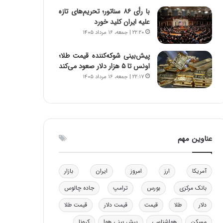
و
ا
با رأی ۸۶ سناتور؛ تحریم‌های تازه
ب
ب
علیه ایران کلید خورد
ر
ل
۲۲:۲۰ | جمعه، ۱۶ مرداد ۱۴۰۵
ا
چ
ی
ن
پیش‌بینی شوکه‌کننده قیمت طلا؛
ت
ی
اونس تا ۵ هزار دلار صعود می‌کند
و
ن
۲۲:۱۷ | جمعه، ۱۶ مرداد ۱۴۰۵
ل
ق
ی
د
د
ر
خ
ت
و
ی
د
ب
عناوین مهم
ر
ا
و
ی
ه
س
آمریکا
ارز
امروز
ایران
بازار
ا
ت
ی
د
بانک مرکزی
بورس
ترامپ
جاده چالوس
ب
دلار
طلا
قیمت
قیمت دلار
قیمت طلا
ا
ک
مسکن
هواشناسی
پیش بینی هوا
کرونا