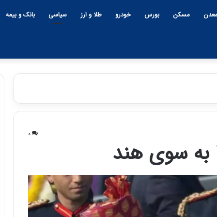
عدن
مسکن
بورس
خودرو
طلا و ارز
سیاسی
بانک و بیمه
چ
ی
۰
ن
به‌ سوی هند
و
ب
ح
ر
۱۲:۱۸ | دوشنبه، ۱۸ اسفند ۱۴۰۴
ا
چین و بحران خاورمیانه؛ بازند
ن
پنهان یا برنده بزرگ؟
خ