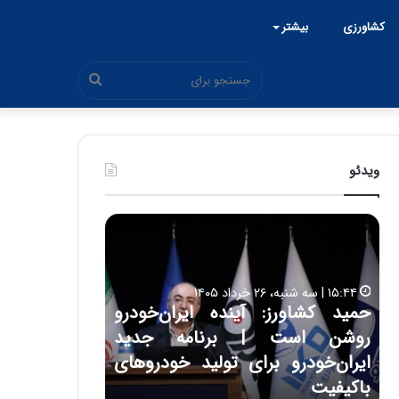
کشاورزی
بیشتر
جستجو
برای
ویدئو
ح
ح
م
س
ی
ی
د
ن
۱۵:۴۴ | سه شنبه، ۲۶ خرداد ۱۴۰۵
ک
ع
حمید کشاورز: آینده ایران‌خودرو
ش
ل
۱۷:۳۹ | سه شنبه، ۲۲ اردیبهشت ۱۴۰۵
روشن است | برنامه جدید
حسین علایی: 
ا
ا
و
ی
ه
ایران‌خودرو برای تولید خودروهای
هیچگاه جز ای
ر
ی
باکیفیت
مقابل چنین ق
ز
: