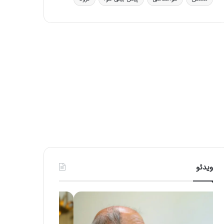
ی
ف
ی
ت