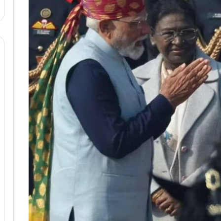
ا
و
ر
م
ی
ا
ن
ه
؛
ب
ا
ز
ن
د
ه
پ
ن
ه
ا
ن
ی