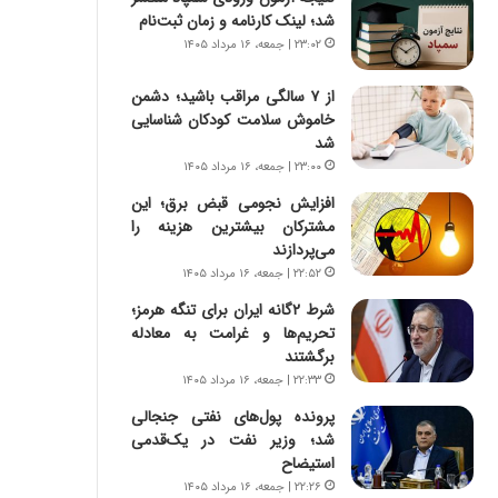
س
ه
شد؛ لینک کارنامه و زمان ثبت‌نام
ت
ج
۲۳:۰۲ | جمعه، ۱۶ مرداد ۱۴۰۵
|
ز
ب
ا
از ۷ سالگی مراقب باشید؛ دشمن
ر
ی
خاموش سلامت کودکان شناسایی
ن
ن
شد
ا
ج
م
۲۳:۰۰ | جمعه، ۱۶ مرداد ۱۴۰۵
ن
ه
گ
افزایش نجومی قبض برق؛ این
ج
،
مشترکان بیشترین هزینه را
د
ن
می‌پردازند
ی
ت
۲۲:۵۲ | جمعه، ۱۶ مرداد ۱۴۰۵
د
و
ا
شرط ۲گانه ایران برای تنگه هرمز؛
ا
ی
تحریم‌ها و غرامت به معادله
ن
ر
برگشتند
س
ا
ت
۲۲:۳۳ | جمعه، ۱۶ مرداد ۱۴۰۵
ن‌
ه
پرونده پول‌های نفتی جنجالی
خ
د
شد؛ وزیر نفت در یک‌قدمی
و
ر
استیضاح
د
م
۲۲:۲۶ | جمعه، ۱۶ مرداد ۱۴۰۵
ر
ق