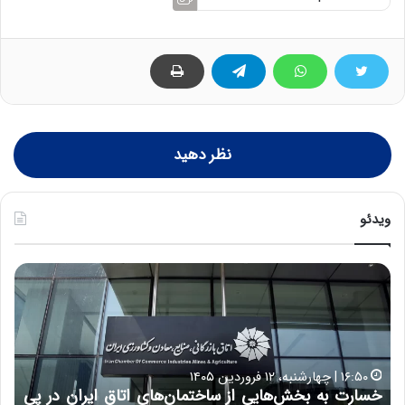
نظر دهید
ویدئو
خ
چ
س
ی
ا
ن
ر
و
ت
ب
ب
ح
۱۶:۵۰ | چهارشنبه، ۱۲ فروردین ۱۴۰۵
ه
ر
خسارت به بخش‌هایی از ساختمان‌های اتاق ایران در پی