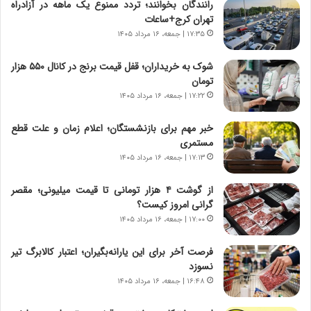
رانندگان بخوانند؛ تردد ممنوع یک ماهه در آزادراه
ق
ن
تهران کرج+ساعات
ا
ی
۱۷:۳۵ | جمعه، ۱۶ مرداد ۱۴۰۵
ی
ا
ر
ب
شوک به خریداران؛ قفل قیمت برنج در کانال ۵۵۰ هزار
ا
ر
تومان
ن
ن
د
۱۷:۲۲ | جمعه، ۱۶ مرداد ۱۴۰۵
د
ر
ه
پ
ب
خبر مهم برای بازنشستگان؛ اعلام زمان و علت قطع
ی
ز
مستمری
ح
ر
۱۷:۱۳ | جمعه، ۱۶ مرداد ۱۴۰۵
م
گ
ل
؟
از گوشت ۴ هزار تومانی تا قیمت میلیونی؛ مقصر
ه
گرانی امروز کیست؟
آ
۱۷:۰۰ | جمعه، ۱۶ مرداد ۱۴۰۵
م
ر
فرصت آخر برای این یارانه‌بگیران؛ اعتبار کالابرگ تیر
ی
نسوزد
ک
۱۶:۴۸ | جمعه، ۱۶ مرداد ۱۴۰۵
ا
ی