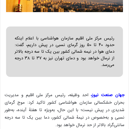
ر
و
ر
د
ی
ن
ف
ع
ا
ل
ا
س
ت