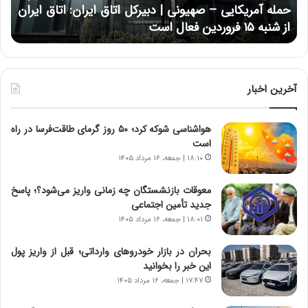
ب
ا
حمله آمریکایی – صهیونی | دبیرکل اتاق ایران: اتاق ایران
خ
ن
از شنبه ۱۵ فروردین فعال است
چ
ش‌
خ
ه
ا
ا
و
ی
ر
ی
م
آخرین اخبار
ا
ی
ز
ا
هواشناسی شوکه کرد؛ ۵۰ روز گرمای طاقت‌فرسا در راه
س
ن
است
ا
ه
خ
؛
۱۸:۱۰ | جمعه، ۱۶ مرداد ۱۴۰۵
ت
ب
م
ا
معوقات بازنشستگان چه زمانی واریز می‌شود؟؛ پاسخ
ا
ز
جدید تأمین اجتماعی
ن‌
ن
۱۸:۰۱ | جمعه، ۱۶ مرداد ۱۴۰۵
ه
د
ا
ه
بحران در بازار خودروهای وارداتی؛ قبل از واریز پول
ی
پ
این خبر را بخوانید
ا
ن
۱۷:۴۷ | جمعه، ۱۶ مرداد ۱۴۰۵
ت
ه
ا
ا