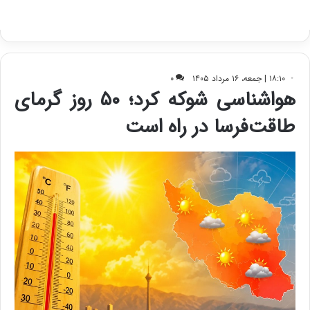
ر
ا
ن
:
ا
ت
ا
ق
ا
ی
ر
ا
ن
ا
ز
ش
ن
ب
ه
۱
۵
ف