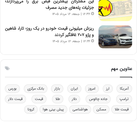
این مشترکان بیشترین قبض برق را می‌پردازند؛
ی
جزئیات پله‌های جدید مصرف
–
۱۶:۳۶ | جمعه، ۱۶ مرداد ۱۴۰۵
ص
ه
ی
ریزش میلیونی قیمت خودرو در یک روز؛ تارا، شاهین
و
و پژو ۲۰۷ غافلگیر کردند
ن
۱۶:۲۴ | جمعه، ۱۶ مرداد ۱۴۰۵
ی
|
د
ب
عناوین مهم
ی
ر
ک
آمریکا
ارز
امروز
ایران
بازار
بانک مرکزی
بورس
ل
ا
ترامپ
جاده چالوس
دلار
طلا
قیمت
قیمت دلار
ت
قیمت طلا
مسکن
هواشناسی
پیش بینی هوا
کرونا
ا
ق
ا
ی