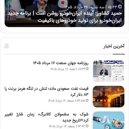
ا
ا
۱۵:۴۴ | سه شنبه، ۲۶ خرداد ۱۴۰۵
و
ی
حمید کشاورز: آینده ایران‌خودرو روشن است | برنامه جدید
ح
ر
ی
ایران‌خودرو برای تولید خودروهای باکیفیت
ن
ز
:
:
د
آ
ر
ی
ط
ن
و
آخرین اخبار
د
ل
ه
ت
روزنامه جهان صنعت ۱۷ مرداد ۱۴۰۵
ا
ا
ی
ر
۰۷:۳۹ | شنبه، ۱۷ مرداد ۱۴۰۵
ر
ی
ا
خ
ن‌
ا
قیمت نفت صعودی ماند؛ تنش در تنگه هرمز برنت را
خ
ی
۸۳ دلار کرد
و
ر
۲۳:۵۵ | جمعه، ۱۶ مرداد ۱۴۰۵
د
ا
ر
ن
شوک به مشمولان کالابرگ؛ زمان شارژ تغییر
و
،
کرد+تاریخ جدید
ر
ه
۲۳:۴۲ | جمعه، ۱۶ مرداد ۱۴۰۵