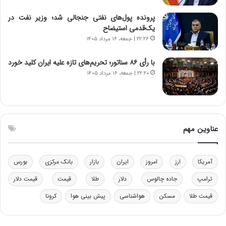
خ
د
پرونده پول‌های نفتی جنجالی شد؛ وزیر نفت در
و
ر
یک‌قدمی استیضاح
د
م
۲۲:۲۶ | جمعه، ۱۶ مرداد ۱۴۰۵
ر
ق
و
ا
ب
ب
با رأی ۸۶ سناتور؛ تحریم‌های تازه علیه ایران کلید خورد
ر
ل
۲۲:۲۰ | جمعه، ۱۶ مرداد ۱۴۰۵
ا
چ
ی
ن
ت
ی
و
ن
ل
ق
عناوین مهم
ی
د
د
ر
خ
ت
آمریکا
ارز
امروز
ایران
بازار
بانک مرکزی
بورس
و
ی
د
ب
ترامپ
جاده چالوس
دلار
طلا
قیمت
قیمت دلار
ر
ا
قیمت طلا
مسکن
هواشناسی
پیش بینی هوا
کرونا
و
ی
ه
س
ا
ت