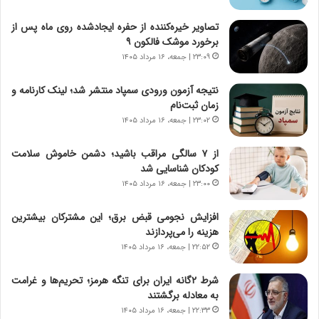
و
ی
ش
چ
تصاویر خیره‌کننده از حفره ایجادشده روی ماه پس از
ن
گ
برخورد موشک فالکون ۹
ا
ا
۲۳:۰۹ | جمعه، ۱۶ مرداد ۱۴۰۵
س
ه
ت
ج
نتیجه آزمون ورودی سمپاد منتشر شد؛ لینک کارنامه و
|
ز
زمان ثبت‌نام
ب
ا
ر
۲۳:۰۲ | جمعه، ۱۶ مرداد ۱۴۰۵
ی
ن
ن
ا
ج
از ۷ سالگی مراقب باشید؛ دشمن خاموش سلامت
م
ن
کودکان شناسایی شد
ه
گ
۲۳:۰۰ | جمعه، ۱۶ مرداد ۱۴۰۵
ج
،
د
ن
افزایش نجومی قبض برق؛ این مشترکان بیشترین
ی
ت
هزینه را می‌پردازند
د
و
۲۲:۵۲ | جمعه، ۱۶ مرداد ۱۴۰۵
ا
ا
ی
ن
شرط ۲گانه ایران برای تنگه هرمز؛ تحریم‌ها و غرامت
ر
س
به معادله برگشتند
ا
ت
۲۲:۳۳ | جمعه، ۱۶ مرداد ۱۴۰۵
ن‌
ه