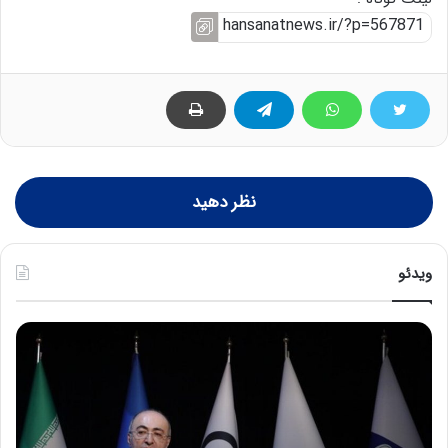
نظر دهید
ویدئو
ح
ح
م
س
ی
ی
د
ن
ک
ع
ش
ل