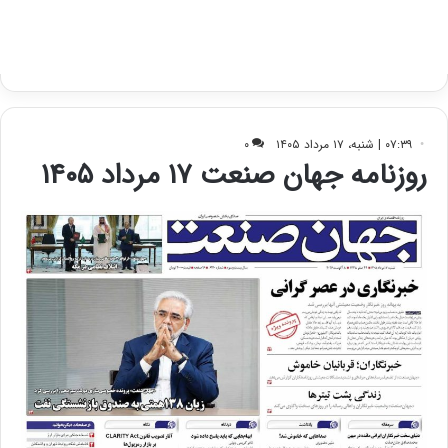
ی
د
ب
ا
ک
ی
ف
ی
ت