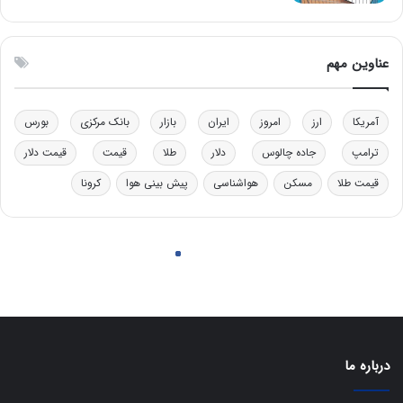
ن
ت
ی
ه
ن
ا
ق
س
عناوین مهم
د
ت
ر
ت
آمریکا
ارز
امروز
ایران
بازار
بانک مرکزی
بورس
ی
ب
ترامپ
جاده چالوس
دلار
طلا
قیمت
قیمت دلار
ا
قیمت طلا
مسکن
هواشناسی
پیش بینی هوا
کرونا
ی
س
ت
د
درباره ما