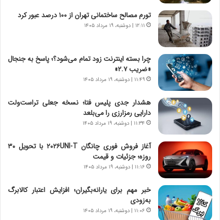
ن
ع
ج
ت
تورم مصالح ساختمانی تهران از ۱۰۰ درصد عبور کرد
ن
م
۱۲:۱۱ | دوشنبه، ۱۹ مرداد ۱۴۰۵
گ
ا
،
د
ن
م
چرا بسته اینترنت زود تمام می‌شود؟؛ پاسخ به جنجال
ت
ر
«ضریب ۲.۷»
و
د
۱۱:۴۹ | دوشنبه، ۱۹ مرداد ۱۴۰۵
ا
م
ن
ه
هشدار جدی پلیس فتا؛ نسخه جعلی تراست‌ولت
س
ن
دارایی رمزارزی را می‌بلعد
ت
و
۱۱:۳۴ | دوشنبه، ۱۹ مرداد ۱۴۰۵
ه
ز
د
ا
آغاز فروش فوری چانگان ۲۰۲۶UNI-T با تحویل ۳۰
ر
ز
روزه؛ جزئیات و قیمت
م
ب
۱۱:۱۶ | دوشنبه، ۱۹ مرداد ۱۴۰۵
ق
ی
ا
ن
ب
ن
خبر مهم برای یارانه‌بگیران؛ افزایش اعتبار کالابرگ
ل
ر
به‌زودی
چ
ف
۱۱:۰۶ | دوشنبه، ۱۹ مرداد ۱۴۰۵