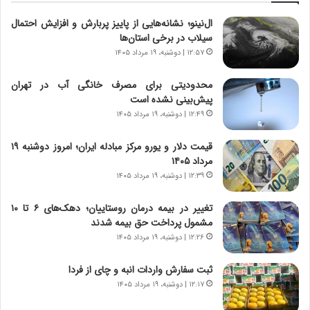
ت
ب
ال‌نینو؛ نشانه‌هایی از پاییز پربارش و افزایش احتمال
ا
ر
سیلاب در برخی استان‌ها
ر
ت
ی
و
۱۲:۵۷ | دوشنبه، ۱۹ مرداد ۱۴۰۵
خ
ر
ا
م
محدودیتی برای مصرف خانگی آب در تهران
ی
د
پیش‌بینی نشده است
ر
ر
۱۲:۴۹ | دوشنبه، ۱۹ مرداد ۱۴۰۵
ا
ا
ن
ق
قیمت دلار و یورو مرکز مبادله ایران؛ امروز دوشنبه ۱۹
،
ت
مرداد ۱۴۰۵
ه
ص
۱۲:۳۹ | دوشنبه، ۱۹ مرداد ۱۴۰۵
ی
ا
چ
د
تغییر در بیمه درمان روستاییان؛ دهک‌های ۶ تا ۱۰
گ
ا
مشمول پرداخت حق بیمه شدند
ا
ی
۱۲:۲۶ | دوشنبه، ۱۹ مرداد ۱۴۰۵
ه
ر
ج
ا
ثبت سفارش واردات انبه و چای از فردا
ز
ن
ا
۱۲:۱۷ | دوشنبه، ۱۹ مرداد ۱۴۰۵
|
ی
ا