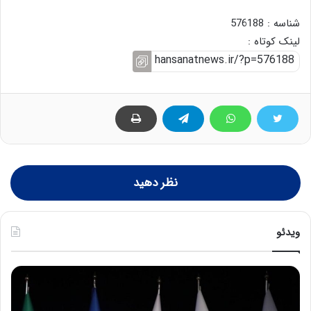
شناسه : 576188
لینک کوتاه :
نظر دهید
ویدئو
ح
ح
م
س
ی
ی