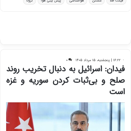
قیمت طلا
مسکن
هواشناسی
پیش بینی هوا
کرونا
و
ی
ه
س
ا
ت
ی
د
ب
ا
ک
ی
ف
ی
ت