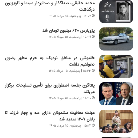
ر
ن
محمد حقیقی، صداگذار و صدابردار سینما و تلویزیون
و
،
درگذشت
ر
ه
۱۶:۰۷ | پنجشنبه، ۱۵ مرداد ۱۴۰۵
و
ی
ش
چ
پژوپارس ۶۴۰ میلیون تومان شد
ن
گ
۱۵:۴۹ | پنجشنبه، ۱۵ مرداد ۱۴۰۵
ا
ا
س
ه
ت
ج
خاموشی در مناطق نزدیک به حرم مطهر رضوی
|
ز
نخواهیم داشت
ب
ا
ر
۱۵:۴۴ | پنجشنبه، ۱۵ مرداد ۱۴۰۵
ی
ن
ن
ا
ج
پنتاگون جلسه اضطراری برای تأمین تسلیحات برگزار
م
ن
می‌کند
ه
گ
۱۵:۴۰ | پنجشنبه، ۱۵ مرداد ۱۴۰۵
ج
،
د
ن
مهلت معافیت مشمولان دارای سه و چهار فرزند تا
ی
ت
پایان ۱۴۰۷ تمدید شد
د
و
۱۵:۲۲ | پنجشنبه، ۱۵ مرداد ۱۴۰۵
ا
ا
ی
ن