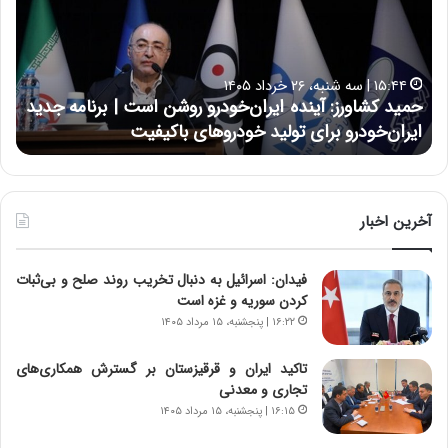
د
ن
ک
ع
ش
ل
ا
ا
۱۵:۴۴ | سه شنبه، ۲۶ خرداد ۱۴۰۵
و
ی
حمید کشاورز: آینده ایران‌خودرو روشن است | برنامه جدید
حس
ر
ی
ایران‌خودرو برای تولید خودروهای باکیفیت
نت
ز
:
:
د
آ
ر
ی
ط
ن
و
آخرین اخبار
د
ل
ه
ت
فیدان: اسرائیل به دنبال تخریب روند صلح و بی‌ثبات
ا
ا
کردن سوریه و غزه است
ی
ر
ر
ی
۱۶:۲۲ | پنجشنبه، ۱۵ مرداد ۱۴۰۵
ا
خ
ن‌
ا
تاکید ایران و قرقیزستان بر گسترش همکاری‌های
خ
ی
تجاری و معدنی
و
ر
۱۶:۱۵ | پنجشنبه، ۱۵ مرداد ۱۴۰۵
د
ا