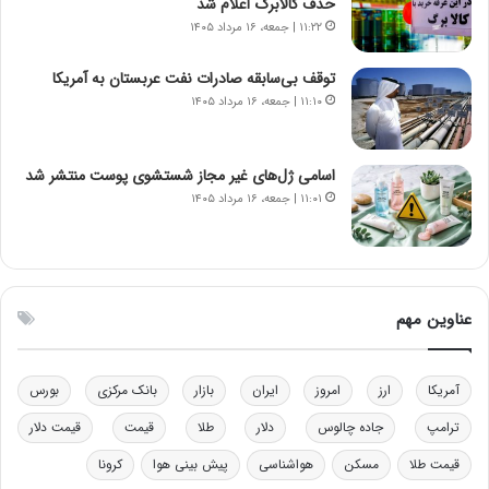
حذف کالابرگ اعلام شد
و
ک
۱۱:۲۲ | جمعه، ۱۶ مرداد ۱۴۰۵
ز
ا
ا
ی
توقف بی‌سابقه صادرات نفت عربستان به آمریکا
ز
ی
۱۱:۱۰ | جمعه، ۱۶ مرداد ۱۴۰۵
ب
–
ی
ص
ن
ه
ن
ی
اسامی ژل‌های غیر مجاز شستشوی پوست منتشر شد
ر
و
۱۱:۰۱ | جمعه، ۱۶ مرداد ۱۴۰۵
ف
ن
ت
ی
ه
|
ا
د
س
ب
عناوین مهم
ت
ی
ر
ک
آمریکا
ارز
امروز
ایران
بازار
بانک مرکزی
بورس
ل
ا
ترامپ
جاده چالوس
دلار
طلا
قیمت
قیمت دلار
ت
قیمت طلا
مسکن
هواشناسی
پیش بینی هوا
کرونا
ا