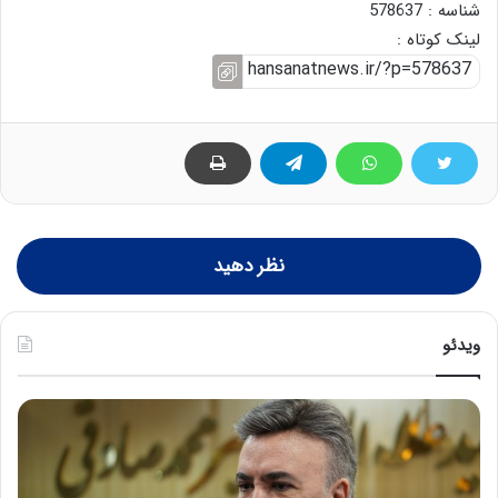
شناسه : 578637
لینک کوتاه :
نظر دهید
ویدئو
ه
خ
ش
س
د
ا
ا
ر