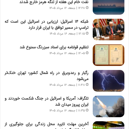
نفت خام این هفته از تنگه هرمز خارج شدند
ص
ا
۱۲:۲۸ | جمعه، ۱۶ مرداد ۱۴۰۵
ا
ت
د
ا
شبکه ۱۴ اسرائیل: ارزیابی در اسرائیل این است که
ا
ق
ترامپ در مسیر توافق با ایران قرار دارد
ی
ا
۱۲:۱۵ | جمعه، ۱۶ مرداد ۱۴۰۵
ر
ی
ا
ر
تنظیم قولنامه برای اسناد سبزرنگ ممنوع شد
ن
ا
|
۱۲:۰۵ | جمعه، ۱۶ مرداد ۱۴۰۵
ن
ا
د
ع
ر
ت
پ
رگبار و رعدوبرق در راه شمال کشور؛ تهران خنک‌تر
م
ی
می‌شود
ا
ح
۱۱:۴۸ | جمعه، ۱۶ مرداد ۱۴۰۵
د
م
م
ل
تلگراف: آمریکا و اسرائیل در جنگ شکست خوردند و
ر
ه
ایران پیروز میدان شد
د
آ
۱۱:۳۵ | جمعه، ۱۶ مرداد ۱۴۰۵
م
م
ه
ر
آخرین مهلت تایید محل زندگی برای جلوگیری از
ن
ی