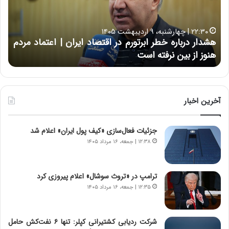
ر
ت
د
ب
ر
ه
خ
۲۲:۳۰ | چهارشنبه، ۹ اردیبهشت ۱۴۰۵
ب
ب
هشدار درباره خطر ابرتورم در اقتصاد ایران | اعتماد مردم
ح
ا
خ
هنوز از بین نرفته است
از ش
ر
ش‌
ه
ه
خ
ا
ط
ی
ر
ی
آخرین اخبار
ا
ا
ب
ز
جزئیات فعال‌سازی «کیف پول ایران» اعلام شد
ر
س
ت
ا
۱۲:۳۸ | جمعه، ۱۶ مرداد ۱۴۰۵
و
خ
ر
ت
م
م
ترامپ در «تروث سوشال» اعلام پیروزی کرد
د
ا
۱۲:۳۵ | جمعه، ۱۶ مرداد ۱۴۰۵
ر
ن‌
ا
ه
ق
ا
شرکت ردیابی کشتیرانی کپلر: تنها ۶ نفت‌کش حامل
ت
ی