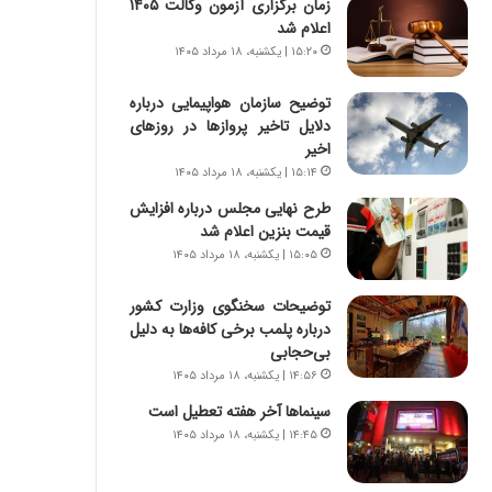
زمان برگزاری آزمون وکالت ۱۴۰۵
س
ه
اعلام شد
ت
ج
|
ز
۱۵:۲۰ | یکشنبه، ۱۸ مرداد ۱۴۰۵
ب
ا
ر
ی
توضیح سازمان هواپیمایی درباره
ن
ن
دلایل تاخیر پروازها در روزهای
ا
ج
اخیر
م
ن
۱۵:۱۴ | یکشنبه، ۱۸ مرداد ۱۴۰۵
ه
گ
طرح نهایی مجلس درباره افزایش
ج
،
قیمت بنزین اعلام شد
د
ن
۱۵:۰۵ | یکشنبه، ۱۸ مرداد ۱۴۰۵
ی
ت
د
و
ا
توضیحات سخنگوی وزارت کشور
ا
ی
درباره پلمب برخی کافه‌ها به دلیل
ن
ر
بی‌حجابی
س
ا
ت
۱۴:۵۶ | یکشنبه، ۱۸ مرداد ۱۴۰۵
ن‌
ه
سینماها آخر هفته تعطیل است
خ
د
۱۴:۴۵ | یکشنبه، ۱۸ مرداد ۱۴۰۵
و
ر
د
م
ر
ق