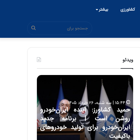
کشاورزی
بیشتر
جستجو
برای
ویدئو
ح
ح
م
س
ی
ی
د
ن
۱۵:۴۴ | سه شنبه، ۲۶ خرداد ۱۴۰۵
ک
ع
حمید کشاورز: آینده ایران‌خودرو
ش
ل
۱۷:۳۹ | سه شنبه، ۲۲ اردیبهشت ۱۴۰۵
روشن است | برنامه جدید
حسین علایی: 
ا
ا
و
ی
ه
ایران‌خودرو برای تولید خودروهای
هیچگاه جز ای
ر
ی
باکیفیت
مقابل چنین ق
ز
: