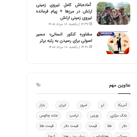
آماده‌باش کامل نیروی زمینی
و
ا
ارتش در مرزها + پیام فرمانده
ب
ب
نیروی زمینی ارتش
ر
ل
۱۴:۳۷ | یکشنبه، ۱۸ مرداد ۱۴۰۵
ا
چ
ی
ن
مشاوره کنکور انسانی؛ مسیر
ت
ی
اصولی برای رسیدن به رتبه برتر
و
ن
۱۴:۳۰ | یکشنبه، ۱۸ مرداد ۱۴۰۵
ل
ق
ی
د
د
ر
خ
ت
و
ی
د
ب
عناوین مهم
ر
ا
و
ی
ه
س
آمریکا
ارز
امروز
ایران
بازار
ا
ت
ی
د
بانک مرکزی
بورس
ترامپ
جاده چالوس
ب
دلار
طلا
قیمت
قیمت دلار
قیمت طلا
ا
ک
مسکن
هواشناسی
پیش بینی هوا
کرونا