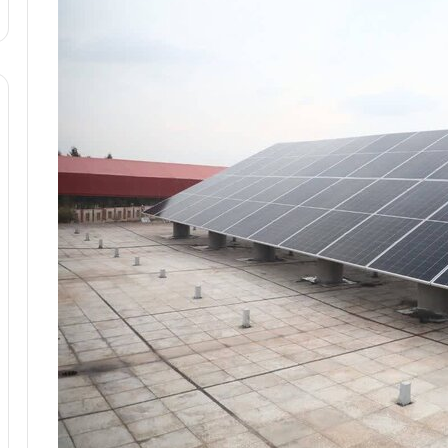
ا
و
ر
م
ی
ا
ن
ه
؛
ب
ا
ز
ن
د
ه
پ
ن
ه
ا
ن
ی