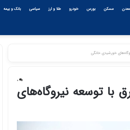
عدن
مسکن
بورس
خودرو
طلا و ارز
سیاسی
بانک و بیمه
روگاه‌های خورشیدی خانگی
چ
ی
۰
ن
ق با توسعه نیروگاه‌های
و
ب
ح
ر
۱۲:۱۸ | دوشنبه، ۱۸ اسفند ۱۴۰۴
ا
چین و بحران خاورمیانه؛ بازند
ن
پنهان یا برنده بزرگ؟
خ