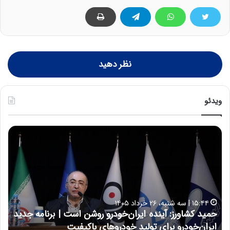
نظر دهید
ویدئو
ح
ح
م
س
ی
ی
د
ن
ک
ع
ش
ل
ا
ا
۱۵:۴۴ | سه شنبه، ۲۶ خرداد ۱۴۰۵
و
ی
حمید کشاورز: آینده ایران‌خودرو روشن است | برنامه جدید
ح
ر
ی
ایران‌خودرو برای تولید خودروهای باکیفیت
ن
ز
: