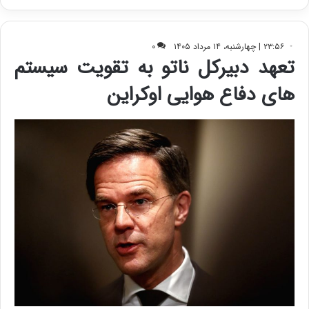
ی
ف
ی
ت