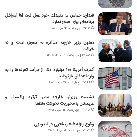
س
ه
ت
ج
فیدان: حماس به تعهدات خود عمل کرد، امّا اسرائیل
|
ز
برنامه‌ای برای صلح ندارد
ب
ا
ر
۲۳:۱۱ | چهارشنبه، ۱۴ مرداد ۱۴۰۵
ی
ن
ن
ا
ج
معاون وزیر خارجه: مذاکره نه معجزه است و نه
م
ن
خیانت
ه
گ
۲۲:۵۵ | چهارشنبه، ۱۴ مرداد ۱۴۰۵
ج
،
د
ن
گمرک آمریکا ۱۰۰ میلیارد دلار از درآمد تعرفه‌ها را به
ی
ت
واردکنندگان بازگرداند
د
و
۲۲:۴۶ | چهارشنبه، ۱۴ مرداد ۱۴۰۵
ا
ا
ی
ن
نشست وزیران خارجه مصر، ترکیه، پاکستان و
ر
س
عربستان با محوریت تحولات منطقه
ا
ت
۲۲:۳۸ | چهارشنبه، ۱۴ مرداد ۱۴۰۵
ن‌
ه
خ
د
وقوع زلزله ۵.۵ ریشتری در اندونزی
و
ر
۲۲:۲۹ | چهارشنبه، ۱۴ مرداد ۱۴۰۵
د
م