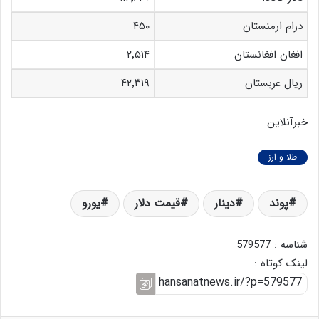
درام ارمنستان
۴۵۰
افغان افغانستان
۲٬۵۱۴
ریال عربستان
۴۲٬۳۱۹
خبرآنلاین
طلا و ارز
پوند
دینار
قیمت دلار
یورو
شناسه : 579577
لینک کوتاه :