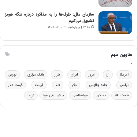
ر
ق
و
ا
ب
ب
سازمان ملل: طرف‌ها را به مذاکره درباره تنگه هرمز
ر
ل
تشویق می‌کنیم
ا
چ
۲۲:۱۸ | چهارشنبه، ۱۴ مرداد ۱۴۰۵
ی
ن
ت
ی
و
ن
ل
ق
عناوین مهم
ی
د
د
ر
خ
ت
آمریکا
ارز
امروز
ایران
بازار
بانک مرکزی
بورس
و
ی
د
ب
ترامپ
جاده چالوس
دلار
طلا
قیمت
قیمت دلار
ر
ا
قیمت طلا
مسکن
هواشناسی
پیش بینی هوا
کرونا
و
ی
ه
س
ا
ت
ی
د
ب
ا
ک