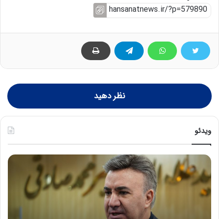
نظر دهید
ویدئو
ه
خ
ش
س
د
ا
ا
ر
ر
ت
د
ب