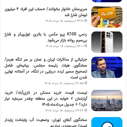
د
ا
سرپرستان خانوار بخوانند/ حساب این افراد ۴ میلیون
ا
ق
تومان شارژ شد
ی
ا
۲۳:۲۲ | پنجشنبه، ۱۵ مرداد ۱۴۰۵
ر
ی
ا
ر
ردمی K100 پرو مکس با باتری غول‌پیکر و شارژ
ن
ا
بی‌سیم روانه بازار می‌شود
|
ن
ا
۲۳:۱۰ | پنجشنبه، ۱۵ مرداد ۱۴۰۵
د
ع
ر
ت
پ
جزئیاتی از مذاکرات ایران و عمان بر سر تنگه هرمز/
م
ی
سخنگوی هیات رئیسه مجلس: بیانیه‌ای شامل
ا
ح
تصحیح مسیر تردد دریایی در تنگه، در آستانه نهایی
د
م
شدن است
م
ل
۲۲:۵۵ | پنجشنبه، ۱۵ مرداد ۱۴۰۵
ر
ه
لیست قیمت خرید مسکن در نازی‌آباد/ خرید
د
آ
آپارتمان ۲ خوابه در این منطقه چقدر سرمایه نیاز
م
م
دارد؟ + جدول مردادماه ۱۴۰۵
ه
ر
۲۲:۴۶ | پنجشنبه، ۱۵ مرداد ۱۴۰۵
ن
ی
و
ک
سخنگوی آبفای تهران: وضعیت آب پایتخت پایدار
ز
ا
است/ جیره‌بندی نداریم