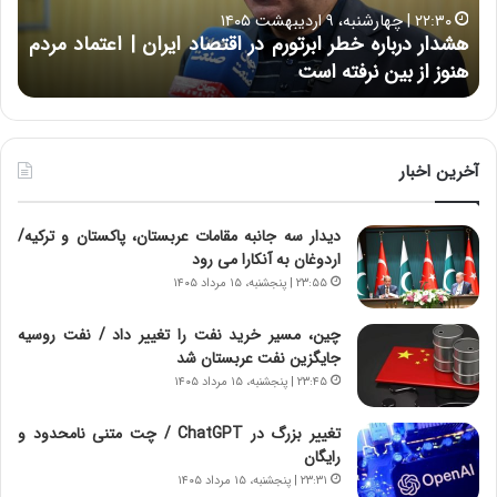
ر
ه
خ
۲۲:۳۰ | چهارشنبه، ۹ اردیبهشت ۱۴۰۵
ب
ب
هشدار درباره خطر ابرتورم در اقتصاد ایران | اعتماد مردم
ح
ا
خ
هنوز از بین نرفته است
از ش
ر
ش‌
ه
ه
خ
ا
ط
ی
ر
ی
آخرین اخبار
ا
ا
ب
ز
دیدار سه جانبه مقامات عربستان، پاکستان و ترکیه/
ر
س
اردوغان به آنکارا می رود
ت
ا
و
خ
۲۳:۵۵ | پنجشنبه، ۱۵ مرداد ۱۴۰۵
ر
ت
م
م
چین، مسیر خرید نفت را تغییر داد / نفت روسیه
د
ا
جایگزین نفت عربستان شد
ر
ن‌
۲۳:۴۵ | پنجشنبه، ۱۵ مرداد ۱۴۰۵
ا
ه
ق
ا
تغییر بزرگ در ChatGPT / چت متنی نامحدود و
ت
ی
رایگان
ص
ا
۲۳:۳۱ | پنجشنبه، ۱۵ مرداد ۱۴۰۵
ا
ت