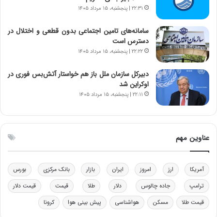
ا
ی
۲۲:۳۱ | پنجشنبه، ۱۵ مرداد ۱۴۰۵
ز
ی
ب
–
سامانه‌های تامین اجتماعی بدون قطعی و اختلال در
ی
ص
دسترس است
ن
ه
۲۲:۲۲ | پنجشنبه، ۱۵ مرداد ۱۴۰۵
ن
ی
ر
و
دبیرکل سازمان ملل باز هم خواستار آتش‌بس فوری در
ف
ن
اوکراین شد
ت
ی
۲۲:۱۱ | پنجشنبه، ۱۵ مرداد ۱۴۰۵
ه
|
ا
د
س
ب
ت
ی
عناوین مهم
ر
ک
ل
ا
آمریکا
ارز
امروز
ایران
بازار
بانک مرکزی
بورس
ت
ترامپ
جاده چالوس
دلار
طلا
قیمت
قیمت دلار
ا
ق
قیمت طلا
مسکن
هواشناسی
پیش بینی هوا
کرونا
ا