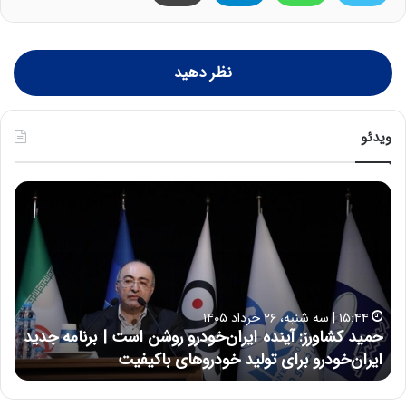
نظر دهید
ویدئو
ح
ح
م
س
ی
ی
د
ن
ک
ع
ش
ل
ا
ا
۱۵:۴۴ | سه شنبه، ۲۶ خرداد ۱۴۰۵
و
ی
حمید کشاورز: آینده ایران‌خودرو روشن است | برنامه جدید
ح
ر
ی
ایران‌خودرو برای تولید خودروهای باکیفیت
ن
ز
:
:
د
آ
ر