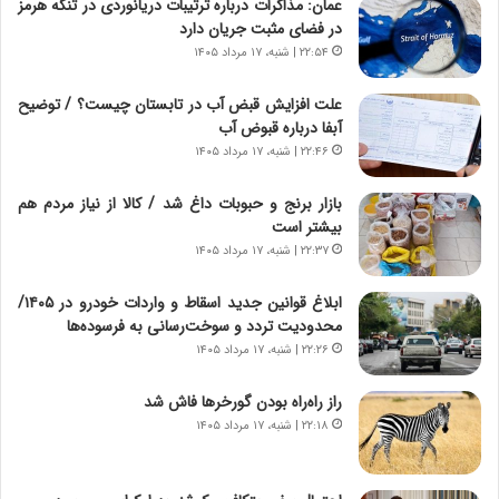
عمان: مذاکرات درباره ترتیبات دریانوردی در تنگه هرمز
|
ز
در فضای مثبت جریان دارد
ب
ا
ر
۲۲:۵۴ | شنبه، ۱۷ مرداد ۱۴۰۵
ی
ن
ن
ا
ج
علت افزایش قبض آب در تابستان چیست؟ / توضیح
م
ن
آبفا درباره قبوض آب
ه
گ
۲۲:۴۶ | شنبه، ۱۷ مرداد ۱۴۰۵
ج
،
د
ن
بازار برنج و حبوبات داغ شد / کالا از نیاز مردم هم
ی
ت
بیشتر است
د
و
۲۲:۳۷ | شنبه، ۱۷ مرداد ۱۴۰۵
ا
ا
ی
ن
ابلاغ قوانین جدید اسقاط و واردات خودرو در ۱۴۰۵/
ر
س
محدودیت تردد و سوخت‌رسانی به فرسوده‌ها
ا
ت
۲۲:۲۶ | شنبه، ۱۷ مرداد ۱۴۰۵
ن‌
ه
خ
د
راز راه‌راه بودن گورخرها فاش شد
و
ر
۲۲:۱۸ | شنبه، ۱۷ مرداد ۱۴۰۵
د
م
ر
ق
و
ا