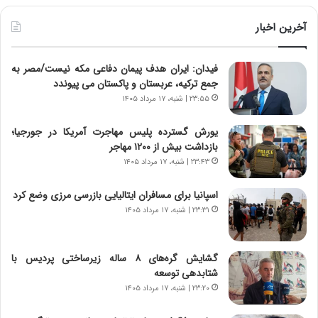
ی
ط
ن
و
آخرین اخبار
د
ل
ه
ت
فیدان: ایران هدف پیمان دفاعی مکه نیست/مصر به
ا
ا
جمع ترکیه، عربستان و پاکستان می پیوندد
ی
ر
ر
ی
۲۳:۵۵ | شنبه، ۱۷ مرداد ۱۴۰۵
ا
خ
ن‌
ا
یورش گسترده پلیس مهاجرت آمریکا در جورجیا؛
خ
ی
بازداشت بیش از ۱۲۰۰ مهاجر
و
ر
۲۳:۴۳ | شنبه، ۱۷ مرداد ۱۴۰۵
د
ا
ر
ن
اسپانیا برای مسافران ایتالیایی بازرسی مرزی وضع کرد
و
،
۲۳:۳۱ | شنبه، ۱۷ مرداد ۱۴۰۵
ر
ه
و
ی
ش
چ
گشایش گره‌های ۸ ساله زیرساختی پردیس با
ن
گ
شتابدهی توسعه
ا
ا
۲۳:۲۰ | شنبه، ۱۷ مرداد ۱۴۰۵
س
ه
ت
ج