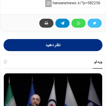
نظر دهید
ویدئو
ح
ح
م
س
ی
ی
د
ن
ک
ع
ش
ل
ا
ا