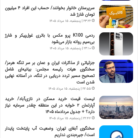
ش
چ
سرپرستان خانوار بخوانند/ حساب این افراد ۴ میلیون
ن
گ
تومان شارژ شد
ا
ا
۲۳:۲۲ | پنجشنبه، ۱۵ مرداد ۱۴۰۵
س
ه
ت
ج
ردمی K100 پرو مکس با باتری غول‌پیکر و شارژ
|
ز
بی‌سیم روانه بازار می‌شود
ب
ا
ر
۲۳:۱۰ | پنجشنبه، ۱۵ مرداد ۱۴۰۵
ی
ن
ن
ا
ج
جزئیاتی از مذاکرات ایران و عمان بر سر تنگه هرمز/
م
ن
سخنگوی هیات رئیسه مجلس: بیانیه‌ای شامل
ه
گ
تصحیح مسیر تردد دریایی در تنگه، در آستانه نهایی
ج
،
شدن است
د
ن
۲۲:۵۵ | پنجشنبه، ۱۵ مرداد ۱۴۰۵
ی
ت
لیست قیمت خرید مسکن در نازی‌آباد/ خرید
د
و
آپارتمان ۲ خوابه در این منطقه چقدر سرمایه نیاز
ا
ا
دارد؟ + جدول مردادماه ۱۴۰۵
ی
ن
۲۲:۴۶ | پنجشنبه، ۱۵ مرداد ۱۴۰۵
ر
س
ا
ت
سخنگوی آبفای تهران: وضعیت آب پایتخت پایدار
ن‌
ه
است/ جیره‌بندی نداریم