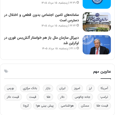
خ
د
۲۲:۳۱ | پنجشنبه، ۱۵ مرداد ۱۴۰۵
و
ر
د
م
سامانه‌های تامین اجتماعی بدون قطعی و اختلال در
ر
ق
دسترس است
و
ا
۲۲:۲۲ | پنجشنبه، ۱۵ مرداد ۱۴۰۵
ب
ب
ر
ل
دبیرکل سازمان ملل باز هم خواستار آتش‌بس فوری در
ا
چ
اوکراین شد
ی
ن
۲۲:۱۱ | پنجشنبه، ۱۵ مرداد ۱۴۰۵
ت
ی
و
ن
ل
ق
ی
د
عناوین مهم
د
ر
خ
ت
و
ی
د
ب
آمریکا
ارز
امروز
ایران
بازار
بانک مرکزی
بورس
ر
ا
ترامپ
جاده چالوس
دلار
طلا
قیمت
قیمت دلار
و
ی
ه
س
قیمت طلا
مسکن
هواشناسی
پیش بینی هوا
کرونا
ا
ت
ی
د