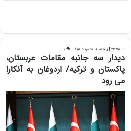
ب
ا
ک
ی
ف
ی
ت