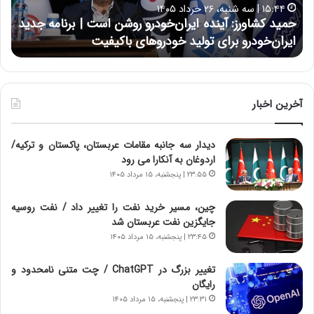
۱۵:۴۴ | سه شنبه، ۲۶ خرداد ۱۴۰۵
و
ی
حمید کشاورز: آینده ایران‌خودرو روشن است | برنامه جدید
ح
ر
ی
ایران‌خودرو برای تولید خودروهای باکیفیت
ن
ز
:
:
د
آ
ر
ی
ط
ن
و
آخرین اخبار
د
ل
ه
ت
دیدار سه جانبه مقامات عربستان، پاکستان و ترکیه/
ا
ا
اردوغان به آنکارا می رود
ی
ر
ر
ی
۲۳:۵۵ | پنجشنبه، ۱۵ مرداد ۱۴۰۵
ا
خ
ن‌
ا
چین، مسیر خرید نفت را تغییر داد / نفت روسیه
خ
ی
جایگزین نفت عربستان شد
و
ر
۲۳:۴۵ | پنجشنبه، ۱۵ مرداد ۱۴۰۵
د
ا
ر
ن
تغییر بزرگ در ChatGPT / چت متنی نامحدود و
و
،
رایگان
ر
ه
۲۳:۳۱ | پنجشنبه، ۱۵ مرداد ۱۴۰۵
و
ی