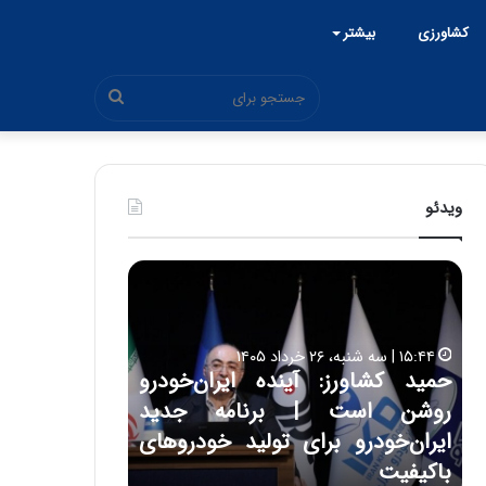
کشاورزی
بیشتر
جستجو
برای
ویدئو
ح
ح
م
س
ی
ی
د
ن
۱۵:۴۴ | سه شنبه، ۲۶ خرداد ۱۴۰۵
ک
ع
حمید کشاورز: آینده ایران‌خودرو
ش
ل
۱۷:۳۹ | سه شنبه، ۲۲ اردیبهشت ۱۴۰۵
روشن است | برنامه جدید
حسین علایی: 
ا
ا
و
ی
ه
ایران‌خودرو برای تولید خودروهای
هیچگاه جز ای
ر
ی
باکیفیت
مقابل چنین ق
ز
: