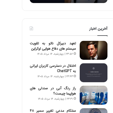
:
د
آ
ر
ی
ط
ن
و
د
ل
آخرین اخبار
ه
ت
ا
ا
ی
ر
تعهد دبیرکل ناتو به تقویت
ر
ی
سیستم های دفاع هوایی اوکراین
ا
خ
۲۳:۵۶ | چهارشنبه، ۱۴ مرداد ۱۴۰۵
ن‌
ا
خ
ی
اختلال در دسترسی کاربران ایرانی
و
ر
به ChatGPT
د
ا
۲۳:۴۳ | چهارشنبه، ۱۴ مرداد ۱۴۰۵
ر
ن
و
،
ر
ه
راز رنگ آبی در صندلی های
و
ی
هواپیما چیست؟
ش
چ
۲۳:۳۱ | چهارشنبه، ۱۴ مرداد ۱۴۰۵
ن
گ
ا
ا
سنتکام مدعی تغییر مسیر ۴۸