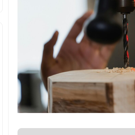
ا
و
ر
م
ی
ا
ن
ه
؛
ب
ا
ز
ن
د
ه
پ
ن
ه
ا
ن
ی