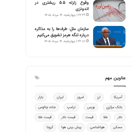
وقوع زلزله ۵.۵ ریشتری در
و
ا
اندونزی
ب
ب
۲۲:۲۹ | چهارشنبه، ۱۴ مرداد ۱۴۰۵
ر
ل
ا
چ
سازمان ملل: طرف‌ها را به مذاکره
ی
ن
درباره تنگه هرمز تشویق می‌کنیم
ت
ی
۲۲:۱۸ | چهارشنبه، ۱۴ مرداد ۱۴۰۵
و
ن
ل
ق
ی
د
د
ر
خ
ت
و
ی
عناوین مهم
د
ب
ر
ا
و
ی
آمریکا
ارز
امروز
ایران
بازار
ه
س
ا
ت
بانک مرکزی
بورس
ترامپ
جاده چالوس
ی
د
ب
دلار
طلا
قیمت
قیمت دلار
قیمت طلا
ا
مسکن
هواشناسی
پیش بینی هوا
کرونا
ک