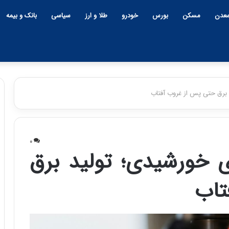
عدن
مسکن
بورس
خودرو
طلا و ارز
سیاسی
بانک و بیمه
 برق حتی پس از غروب آفتاب
چ
ی
۰
ن
ی خورشیدی؛ تولید برق
و
ب
تاب
ح
ر
۱۲:۱۸ | دوشنبه، ۱۸ اسفند ۱۴۰۴
ا
چین و بحران خاورمیانه؛ بازند
ن
پنهان یا برنده بزرگ؟
خ