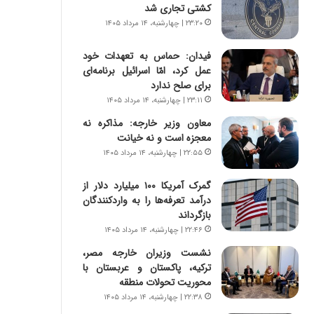
س
ه
کشتی تجاری شد
ت
ج
۲۳:۲۰ | چهارشنبه، ۱۴ مرداد ۱۴۰۵
|
ز
ب
ا
فیدان: حماس به تعهدات خود
ر
ی
عمل کرد، امّا اسرائیل برنامه‌ای
ن
ن
برای صلح ندارد
ا
ج
۲۳:۱۱ | چهارشنبه، ۱۴ مرداد ۱۴۰۵
م
ن
ه
گ
معاون وزیر خارجه: مذاکره نه
ج
،
معجزه است و نه خیانت
د
ن
۲۲:۵۵ | چهارشنبه، ۱۴ مرداد ۱۴۰۵
ی
ت
د
و
گمرک آمریکا ۱۰۰ میلیارد دلار از
ا
ا
درآمد تعرفه‌ها را به واردکنندگان
ی
ن
بازگرداند
ر
س
۲۲:۴۶ | چهارشنبه، ۱۴ مرداد ۱۴۰۵
ا
ت
نشست وزیران خارجه مصر،
ن‌
ه
ترکیه، پاکستان و عربستان با
خ
د
محوریت تحولات منطقه
و
ر
د
م
۲۲:۳۸ | چهارشنبه، ۱۴ مرداد ۱۴۰۵
ر
ق