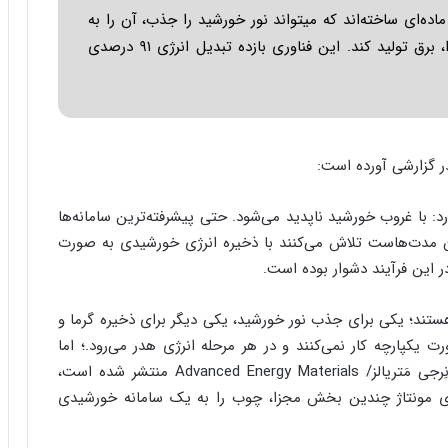
ا
اده‌ای ساخته‌اند که میتواند نور خورشید را جذب، آن را به
ب
صورت گرما ذخیره و حتی پس از تاریک‌شدن هوا، برق تولید کند. این فناوری بازده تبدیل انرژی ۹۱ درصدی
ر
ن
د
ه
ب
ز
در گزارشی آورده است:
ر
گ
؟
 با غروب خورشید ناپدید می‌شود. حتی پیشرفته‌ترین سامانه‌ها
ان مدت‌هاست تلاش می‌کنند با ذخیره انرژی خورشیدی به صورت
در این فرآیند دشوار بوده است.
تند؛ یکی برای جذب نور خورشید، یکی دیگر برای ذخیره گرما و
ت یکپارچه کار نمی‌کنند و در هر مرحله انرژی هدر می‌رود.؛ اما
پژوهشگران چینی در مطالعه‌ای که در مجله اَدوَنسد انِرجی مَتریالز/ Advanced Energy Materials منتشر شده است،
 جای مونتاژ چندین بخش مجزا، چوب را به یک سامانه خورشیدی