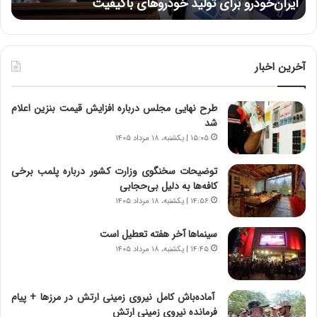
ایران‌خودرو برای تولید خودروهای باکیفیت
ن
ز
:
:
د
آ
ر
ی
ط
ن
و
آخرین اخبار
د
ل
ه
ت
طرح نهایی مجلس درباره افزایش قیمت بنزین اعلام
ا
ا
شد
ی
ر
ر
ی
۱۵:۰۵ | یکشنبه، ۱۸ مرداد ۱۴۰۵
ا
خ
ن‌
ا
توضیحات سخنگوی وزارت کشور درباره پلمب برخی
خ
ی
کافه‌ها به دلیل بی‌حجابی
و
ر
۱۴:۵۶ | یکشنبه، ۱۸ مرداد ۱۴۰۵
د
ا
ر
ن
سینماها آخر هفته تعطیل است
و
،
۱۴:۴۵ | یکشنبه، ۱۸ مرداد ۱۴۰۵
ر
ه
و
ی
ش
چ
آماده‌باش کامل نیروی زمینی ارتش در مرزها + پیام
ن
گ
فرمانده نیروی زمینی ارتش