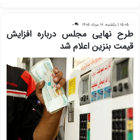
ک
ی
ف
ی
ت