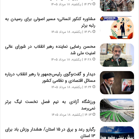
ا
ا
۱۴:۳۷ | یکشنبه، ۱۸ مرداد ۱۴۰۵
س
ه
ت
ج
مشاوره کنکور انسانی؛ مسیر اصولی برای رسیدن به
|
ز
رتبه برتر
ب
ا
ر
۱۴:۳۰ | یکشنبه، ۱۸ مرداد ۱۴۰۵
ی
ن
ن
ا
ج
محسن رضایی نماینده رهبر انقلاب در شورای عالی
م
ن
امنیت ملی شد
ه
گ
۱۴:۲۸ | یکشنبه، ۱۸ مرداد ۱۴۰۵
ج
،
د
ن
دیدار و گفت‌وگوی رئیس‌جمهور با رهبر انقلاب درباره
ی
ت
مسائل اقتصادی و نظامی کشور
د
و
۱۴:۲۴ | یکشنبه، ۱۸ مرداد ۱۴۰۵
ا
ا
ی
ن
ورزشگاه آزادی به نیم فصل نخست لیگ برتر
ر
س
نمی‌رسد
ا
ت
۱۴:۱۳ | یکشنبه، ۱۸ مرداد ۱۴۰۵
ن‌
ه
خ
د
رگبارو رعد و برق در ۱۵ استان/ هشدار وزش باد برای
و
ر
۱۳ استان‌
د
م