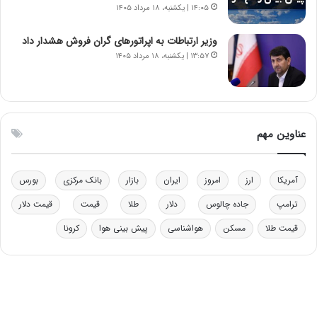
۱۴:۰۵ | یکشنبه، ۱۸ مرداد ۱۴۰۵
ر
ق
و
ا
ب
ب
وزیر ارتباطات به اپراتورهای گران فروش هشدار داد
ر
ل
۱۳:۵۷ | یکشنبه، ۱۸ مرداد ۱۴۰۵
ا
چ
ی
ن
ت
ی
و
ن
ل
ق
عناوین مهم
ی
د
د
ر
خ
ت
آمریکا
ارز
امروز
ایران
بازار
بانک مرکزی
بورس
و
ی
د
ب
ترامپ
جاده چالوس
دلار
طلا
قیمت
قیمت دلار
ر
ا
قیمت طلا
مسکن
هواشناسی
پیش بینی هوا
کرونا
و
ی
ه
س
ا
ت
ی
د
ب
ا