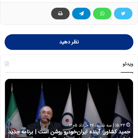
نظر دهید
ویدئو
ح
ح
م
س
ی
ی
د
ن
ک
ع
ش
ل
ا
ا
۱۵:۴۴ | سه شنبه، ۲۶ خرداد ۱۴۰۵
و
ی
حمید کشاورز: آینده ایران‌خودرو روشن است | برنامه جدید
ح
ر
ی