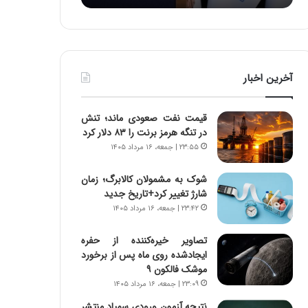
:
د
آ
ر
ی
ط
ن
و
د
ل
آخرین اخبار
ه
ت
ا
ا
ی
ر
قیمت نفت صعودی ماند؛ تنش
ر
ی
در تنگه هرمز برنت را ۸۳ دلار کرد
ا
خ
۲۳:۵۵ | جمعه، ۱۶ مرداد ۱۴۰۵
ن‌
ا
خ
ی
شوک به مشمولان کالابرگ؛ زمان
و
ر
شارژ تغییر کرد+تاریخ جدید
د
ا
۲۳:۴۲ | جمعه، ۱۶ مرداد ۱۴۰۵
ر
ن
و
،
ر
ه
تصاویر خیره‌کننده از حفره
و
ی
ایجادشده روی ماه پس از برخورد
ش
چ
موشک فالکون ۹
ن
گ
۲۳:۰۹ | جمعه، ۱۶ مرداد ۱۴۰۵
ا
ا
نتیجه آزمون ورودی سمپاد منتشر