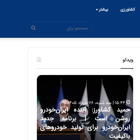
کشاورزی
بیشتر
جستجو
برای
ویدئو
ح
ح
م
س
ی
ی
د
ن
۱۵:۴۴ | سه شنبه، ۲۶ خرداد ۱۴۰۵
ک
ع
حمید کشاورز: آینده ایران‌خودرو
ش
ل
۱۷:۳۹ | سه شنبه، ۲۲ اردیبهشت ۱۴۰۵
روشن است | برنامه جدید
حسین علایی: 
ا
ا
و
ی
ه
ایران‌خودرو برای تولید خودروهای
هیچگاه جز ای
ر
ی
باکیفیت
مقابل چنین ق
ز
: