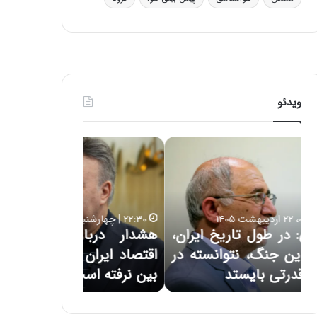
ی
ف
ی
ت