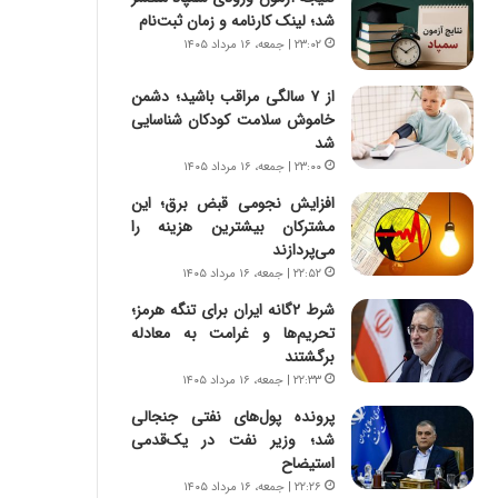
س
ه
شد؛ لینک کارنامه و زمان ثبت‌نام
ت
ج
۲۳:۰۲ | جمعه، ۱۶ مرداد ۱۴۰۵
|
ز
ب
ا
از ۷ سالگی مراقب باشید؛ دشمن
ر
ی
خاموش سلامت کودکان شناسایی
ن
ن
شد
ا
ج
م
۲۳:۰۰ | جمعه، ۱۶ مرداد ۱۴۰۵
ن
ه
گ
افزایش نجومی قبض برق؛ این
ج
،
مشترکان بیشترین هزینه را
د
ن
می‌پردازند
ی
ت
۲۲:۵۲ | جمعه، ۱۶ مرداد ۱۴۰۵
د
و
ا
شرط ۲گانه ایران برای تنگه هرمز؛
ا
ی
تحریم‌ها و غرامت به معادله
ن
ر
برگشتند
س
ا
ت
۲۲:۳۳ | جمعه، ۱۶ مرداد ۱۴۰۵
ن‌
ه
پرونده پول‌های نفتی جنجالی
خ
د
شد؛ وزیر نفت در یک‌قدمی
و
ر
استیضاح
د
م
۲۲:۲۶ | جمعه، ۱۶ مرداد ۱۴۰۵
ر
ق