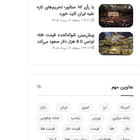
و
ا
با رأی ۸۶ سناتور؛ تحریم‌های تازه
ب
ب
علیه ایران کلید خورد
ر
ل
۲۲:۲۰ | جمعه، ۱۶ مرداد ۱۴۰۵
ا
چ
ی
ن
پیش‌بینی شوکه‌کننده قیمت طلا؛
ت
ی
اونس تا ۵ هزار دلار صعود می‌کند
و
ن
۲۲:۱۷ | جمعه، ۱۶ مرداد ۱۴۰۵
ل
ق
ی
د
د
ر
خ
ت
و
ی
د
ب
عناوین مهم
ر
ا
و
ی
ه
س
آمریکا
ارز
امروز
ایران
بازار
ا
ت
ی
د
بانک مرکزی
بورس
ترامپ
جاده چالوس
ب
دلار
طلا
قیمت
قیمت دلار
قیمت طلا
ا
ک
مسکن
هواشناسی
پیش بینی هوا
کرونا