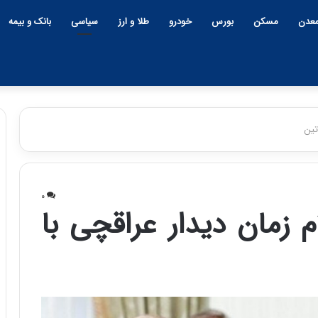
عدن
مسکن
بورس
خودرو
طلا و ارز
سیاسی
بانک و بیمه
تین
چ
ی
۰
ن
م زمان دیدار عراقچی با
و
ب
ح
ر
۱۲:۱۸ | دوشنبه، ۱۸ اسفند ۱۴۰۴
ا
چین و بحران خاورمیانه؛ بازند
ن
پنهان یا برنده بزرگ؟
خ