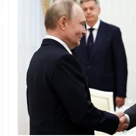
ا
و
ر
م
ی
ا
ن
ه
؛
ب
ا
ز
ن
د
ه
پ
ن
ه
ا
ن
ی