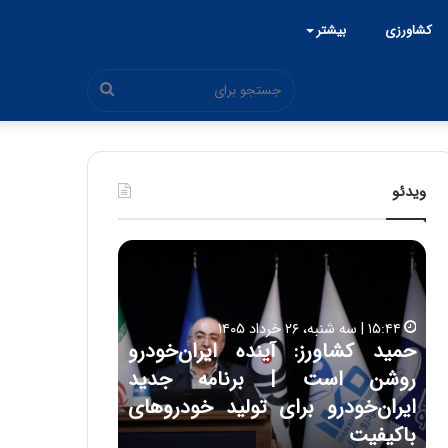
کشاورزی
بیشتر
جستجو
برای
ویدئو
ح
ح
م
س
ی
ی
د
ن
۱۵:۴۴ | سه شنبه، ۲۶ خرداد ۱۴۰۵
ک
ع
حمید کشاورز: آینده ایران‌خودرو
ش
ل
۱۷:۳۹ | سه شنبه، ۲۲ اردیبهشت ۱۴۰۵
روشن است | برنامه جدید
حسین علایی: 
ا
ا
و
ی
ه
ایران‌خودرو برای تولید خودروهای
هیچگاه جز ای
ر
ی
باکیفیت
مقابل چنین ق
ز
: