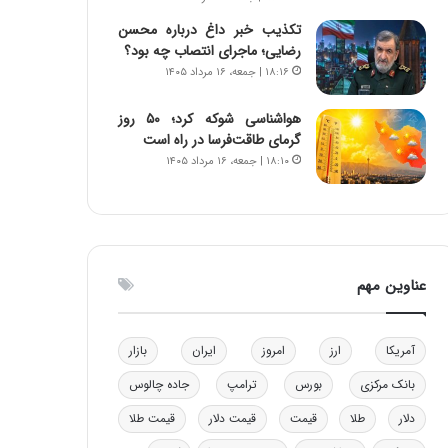
و
ا
تکذیب خبر داغ درباره محسن
ب
ب
رضایی؛ ماجرای انتصاب چه بود؟
ر
ل
۱۸:۱۶ | جمعه، ۱۶ مرداد ۱۴۰۵
ا
چ
ی
ن
هواشناسی شوکه کرد؛ ۵۰ روز
ت
ی
گرمای طاقت‌فرسا در راه است
و
ن
۱۸:۱۰ | جمعه، ۱۶ مرداد ۱۴۰۵
ل
ق
ی
د
د
ر
خ
ت
و
ی
د
ب
عناوین مهم
ر
ا
و
ی
ه
س
آمریکا
ارز
امروز
ایران
بازار
ا
ت
ی
د
بانک مرکزی
بورس
ترامپ
جاده چالوس
ب
ا
دلار
طلا
قیمت
قیمت دلار
قیمت طلا
ک