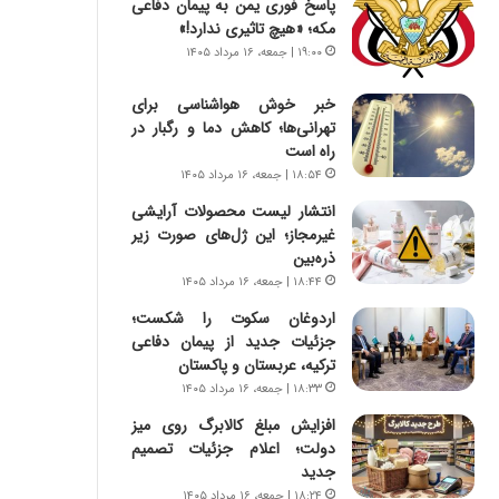
پاسخ فوری یمن به پیمان دفاعی
س
ه
مکه؛ «هیچ تاثیری ندارد!»
ت
ج
|
ز
۱۹:۰۰ | جمعه، ۱۶ مرداد ۱۴۰۵
ب
ا
ر
ی
خبر خوش هواشناسی برای
ن
ن
تهرانی‌ها؛ کاهش دما و رگبار در
ا
ج
راه است
م
ن
۱۸:۵۴ | جمعه، ۱۶ مرداد ۱۴۰۵
ه
گ
انتشار لیست محصولات آرایشی
ج
،
غیرمجاز؛ این ژل‌های صورت زیر
د
ن
ذره‌بین
ی
ت
۱۸:۴۴ | جمعه، ۱۶ مرداد ۱۴۰۵
د
و
ا
ا
اردوغان سکوت را شکست؛
ی
ن
جزئیات جدید از پیمان دفاعی
ر
س
ترکیه، عربستان و پاکستان
ا
ت
۱۸:۳۳ | جمعه، ۱۶ مرداد ۱۴۰۵
ن‌
ه
افزایش مبلغ کالابرگ روی میز
خ
د
دولت؛ اعلام جزئیات تصمیم
و
ر
جدید
د
م
ر
ق
۱۸:۲۴ | جمعه، ۱۶ مرداد ۱۴۰۵