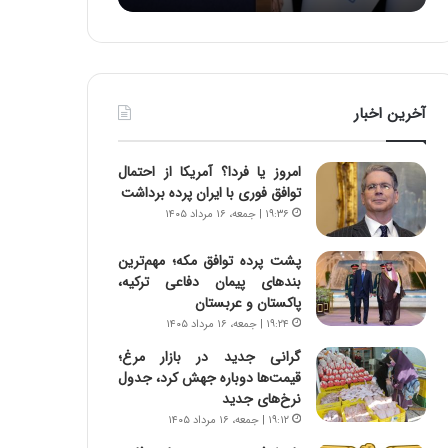
:
د
آ
ر
ی
ط
ن
و
د
ل
آخرین اخبار
ه
ت
ا
ا
ی
ر
امروز یا فردا؟ آمریکا از احتمال
ر
ی
توافق فوری با ایران پرده برداشت
ا
خ
۱۹:۳۶ | جمعه، ۱۶ مرداد ۱۴۰۵
ن‌
ا
خ
ی
پشت پرده توافق مکه؛ مهم‌ترین
و
ر
بندهای پیمان دفاعی ترکیه،
د
ا
پاکستان و عربستان
ر
ن
۱۹:۲۴ | جمعه، ۱۶ مرداد ۱۴۰۵
و
،
ر
ه
گرانی جدید در بازار مرغ؛
و
ی
قیمت‌ها دوباره جهش کرد، جدول
ش
چ
نرخ‌های جدید
ن
گ
۱۹:۱۲ | جمعه، ۱۶ مرداد ۱۴۰۵
ا
ا