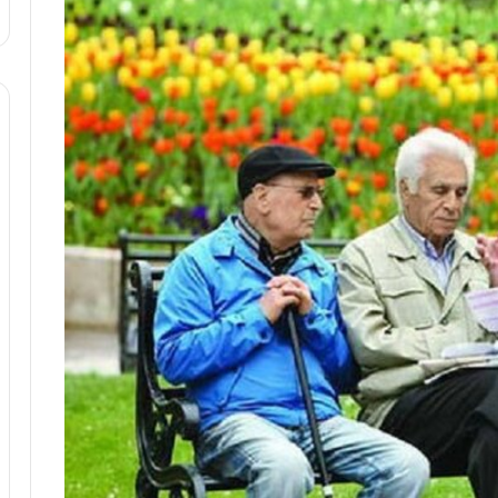
ا
و
ر
م
ی
ا
ن
ه
؛
ب
ا
ز
ن
د
ه
پ
ن
ه
ا
ن
ی