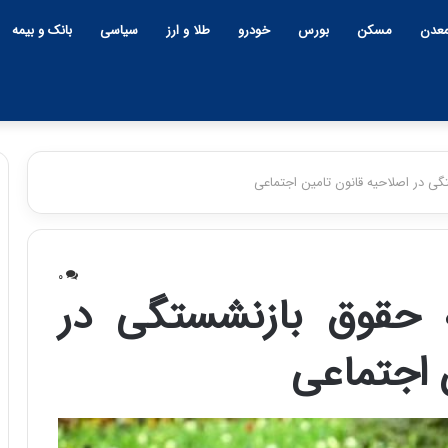
عدن
مسکن
بورس
خودرو
طلا و ارز
سیاسی
بانک و بیمه
ی در اصلاحیه قانون تامین اجتماعی
چ
ی
۰
ن
 حقوق بازنشستگی در
و
ب
 اجتماعی
ح
ر
۱۲:۱۸ | دوشنبه، ۱۸ اسفند ۱۴۰۴
ا
چین و بحران خاورمیانه؛ بازند
ن
پنهان یا برنده بزرگ؟
خ