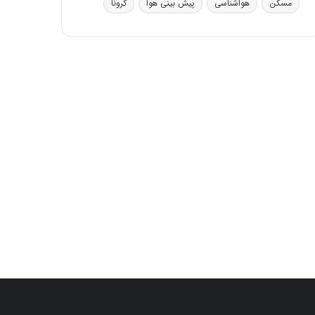
مسکن
هواشناسی
پیش بینی هوا
کرونا
ی
ف
ی
ت