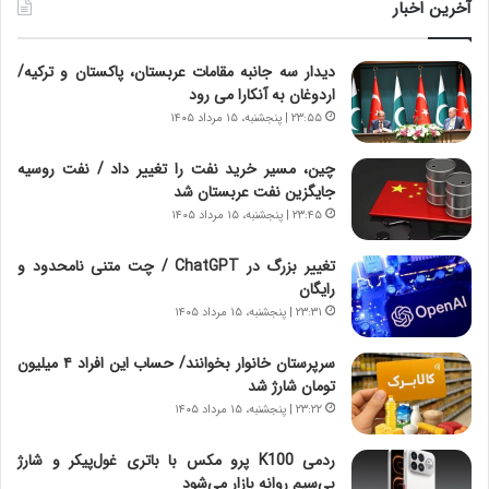
ن
و
آخرین اخبار
د
ل
ه
ت
دیدار سه جانبه مقامات عربستان، پاکستان و ترکیه/
ا
ا
اردوغان به آنکارا می رود
ی
ر
ر
ی
۲۳:۵۵ | پنجشنبه، ۱۵ مرداد ۱۴۰۵
ا
خ
ن‌
ا
چین، مسیر خرید نفت را تغییر داد / نفت روسیه
خ
ی
جایگزین نفت عربستان شد
و
ر
۲۳:۴۵ | پنجشنبه، ۱۵ مرداد ۱۴۰۵
د
ا
ر
ن
تغییر بزرگ در ChatGPT / چت متنی نامحدود و
و
،
رایگان
ر
ه
۲۳:۳۱ | پنجشنبه، ۱۵ مرداد ۱۴۰۵
و
ی
ش
چ
سرپرستان خانوار بخوانند/ حساب این افراد ۴ میلیون
ن
گ
تومان شارژ شد
ا
ا
۲۳:۲۲ | پنجشنبه، ۱۵ مرداد ۱۴۰۵
س
ه
ت
ج
ردمی K100 پرو مکس با باتری غول‌پیکر و شارژ
|
ز
بی‌سیم روانه بازار می‌شود
ب
ا