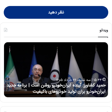
نظر دهید
ویدئو
ح
ح
م
س
ی
ی
د
ن
ک
ع
ش
ل
ا
ا
۱۵:۴۴ | سه شنبه، ۲۶ خرداد ۱۴۰۵
و
ی
حمید کشاورز: آینده ایران‌خودرو روشن است | برنامه جدید
حس
ر
ی
ایران‌خودرو برای تولید خودروهای باکیفیت
نت
ز
:
:
د
آ
ر
ی
ط