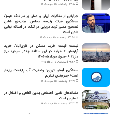
ر
۲۳:۱۰ | پنجشنبه، ۱۵ مرداد ۱۴۰۵
ی
ن
ن
ا
ج
جزئیاتی از مذاکرات ایران و عمان بر سر تنگه هرمز/
م
ن
سخنگوی هیات رئیسه مجلس: بیانیه‌ای شامل
ه
گ
تصحیح مسیر تردد دریایی در تنگه، در آستانه نهایی
ج
،
شدن است
د
ن
۲۲:۵۵ | پنجشنبه، ۱۵ مرداد ۱۴۰۵
ی
ت
لیست قیمت خرید مسکن در نازی‌آباد/ خرید
د
و
آپارتمان ۲ خوابه در این منطقه چقدر سرمایه نیاز
ا
ا
دارد؟ + جدول مردادماه ۱۴۰۵
ی
ن
۲۲:۴۶ | پنجشنبه، ۱۵ مرداد ۱۴۰۵
ر
س
ا
ت
سخنگوی آبفای تهران: وضعیت آب پایتخت پایدار
ن‌
ه
است/ جیره‌بندی نداریم
خ
د
۲۲:۳۱ | پنجشنبه، ۱۵ مرداد ۱۴۰۵
و
ر
د
م
سامانه‌های تامین اجتماعی بدون قطعی و اختلال در
ر
ق
دسترس است
و
ا
۲۲:۲۲ | پنجشنبه، ۱۵ مرداد ۱۴۰۵
ب
ب
ر
ل