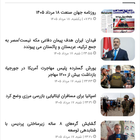
ه
ت
روزنامه جهان صنعت ۱۸ مرداد ۱۴۰۵
ا
ا
ی
ر
۰۷:۳۸ | یکشنبه، ۱۸ مرداد ۱۴۰۵
ر
ی
ا
خ
ن‌
ا
فیدان: ایران هدف پیمان دفاعی مکه نیست/مصر به
خ
ی
جمع ترکیه، عربستان و پاکستان می پیوندد
و
ر
۲۳:۵۵ | شنبه، ۱۷ مرداد ۱۴۰۵
د
ا
ر
ن
یورش گسترده پلیس مهاجرت آمریکا در جورجیا؛
و
،
بازداشت بیش از ۱۲۰۰ مهاجر
ر
ه
۲۳:۴۳ | شنبه، ۱۷ مرداد ۱۴۰۵
و
ی
ش
چ
اسپانیا برای مسافران ایتالیایی بازرسی مرزی وضع کرد
ن
گ
۲۳:۳۱ | شنبه، ۱۷ مرداد ۱۴۰۵
ا
ا
س
ه
ت
ج
گشایش گره‌های ۸ ساله زیرساختی پردیس با
|
ز
شتابدهی توسعه
ب
ا
ر
۲۳:۲۰ | شنبه، ۱۷ مرداد ۱۴۰۵
ی