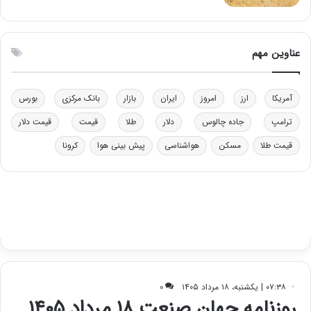
ی
ن
ت
ی
و
ن
ل
ق
عناوین مهم
ی
د
د
ر
خ
ت
آمریکا
ارز
امروز
ایران
بازار
بانک مرکزی
بورس
و
ی
د
ب
ترامپ
جاده چالوس
دلار
طلا
قیمت
قیمت دلار
ر
ا
قیمت طلا
مسکن
هواشناسی
پیش بینی هوا
کرونا
و
ی
ه
س
ا
ت
ی
د
ب
ا
ک
ی
ف
ی
ت