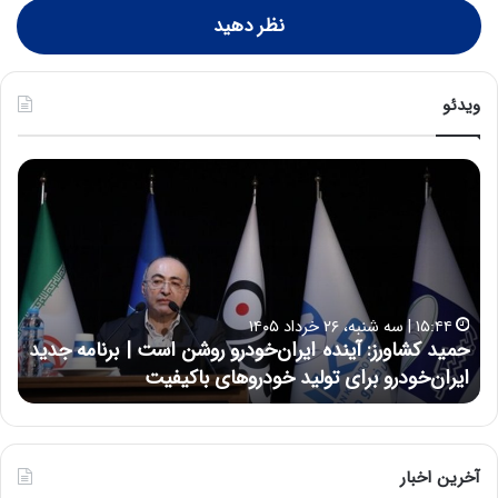
نظر دهید
ویدئو
ح
ح
م
س
ی
ی
د
ن
ک
ع
ش
ل
ا
ا
۱۵:۴۴ | سه شنبه، ۲۶ خرداد ۱۴۰۵
و
ی
حمید کشاورز: آینده ایران‌خودرو روشن است | برنامه جدید
ح
ر
ی
ایران‌خودرو برای تولید خودروهای باکیفیت
ن
ز
:
:
د
آ
ر
ی
ط
ن
و
آخرین اخبار
د
ل