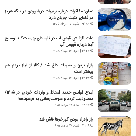
ن
ن
ا
ج
عمان: مذاکرات درباره ترتیبات دریانوردی در تنگه هرمز
م
ن
در فضای مثبت جریان دارد
ه
گ
۲۲:۵۴ | شنبه، ۱۷ مرداد ۱۴۰۵
ج
،
د
ن
علت افزایش قبض آب در تابستان چیست؟ / توضیح
ی
ت
آبفا درباره قبوض آب
د
و
۲۲:۴۶ | شنبه، ۱۷ مرداد ۱۴۰۵
ا
ا
ی
ن
بازار برنج و حبوبات داغ شد / کالا از نیاز مردم هم
ر
س
بیشتر است
ا
ت
۲۲:۳۷ | شنبه، ۱۷ مرداد ۱۴۰۵
ن‌
ه
خ
د
ابلاغ قوانین جدید اسقاط و واردات خودرو در ۱۴۰۵/
و
ر
محدودیت تردد و سوخت‌رسانی به فرسوده‌ها
د
م
۲۲:۲۶ | شنبه، ۱۷ مرداد ۱۴۰۵
ر
ق
و
ا
ب
ب
راز راه‌راه بودن گورخرها فاش شد
ر
ل
۲۲:۱۸ | شنبه، ۱۷ مرداد ۱۴۰۵
ا
چ