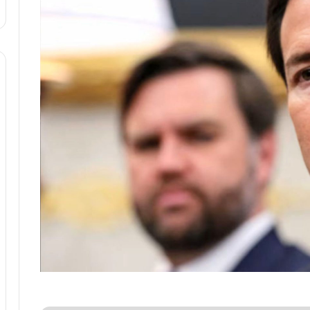
ا
:
و
آ
ر
ی
م
ن
ی
د
ا
ه
ن
ا
ه
ی
؛
ر
ب
ا
ا
ن‌
ز
خ
ن
و
د
د
ه
ر
پ
و
ن
ر
ه
و
ا
ش
ن
ن
ی
ا