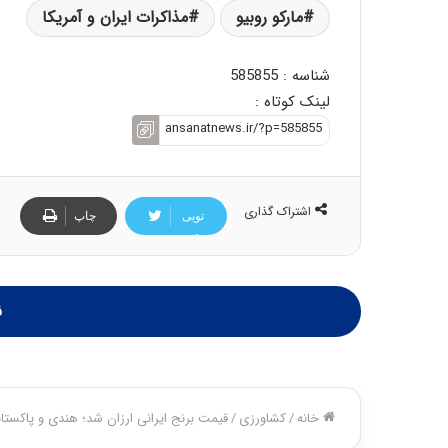
مارکو روبیو
مذاکرات ایران و آمریکا
شناسه : 585855
لینک کوتاه :
اشتراک گذاری
تویی
چاپ
تر
ن