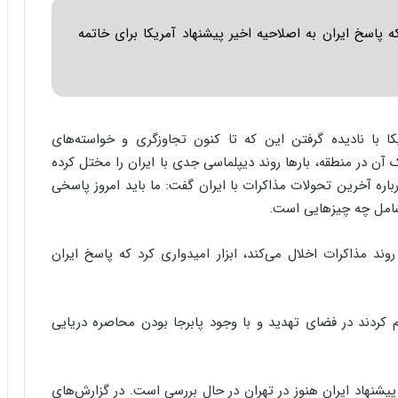
ا
س
ب
ت
 که پاسخ ایران به اصلاحیه اخیر پیشنهاد آمریکا برای خاتمه
ر
|
ن
ب
د
ر
ه
ن
ب
ا
ز
م
یکا با نادیده گرفتن این که تا کنون تجاوزگری و خواسته‌های
ر
ه
آن در منطقه، بارها روند دیپلماسی جدی با ایران را مختل کرده
گ
ج
رباره آخرین تحولات مذاکرات با ایران گفت: ما باید امروز پاسخی
؟
د
 شامل چه چیزهایی است.
ی
د
ا
ند مذاکرات اخلال می‌کند، ابزار امیدواری کرد که پاسخ ایران
ی
ر
ا
 کردند در فضای تهدید و با وجود پابرجا بودن محاصره دریایی
ن‌
خ
و
د
یشنهاد ایران هنوز در تهران در حال بررسی است. در گزارش‌های
ر