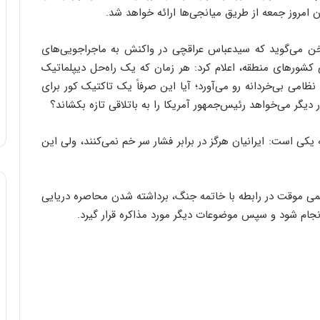
ان امروز جمعه از طریق میانجی‌ها ارائه خواهد شد.
و
ب
ر
 سخن می‌گوید که سیدعباس عراقچی در واکنش به ماجراجویی‌های
ا
شورهای منطقه، اعلام کرد: هر زمان که یک راه‌حل دیپلماتیک
ی
نظامی بی‌خردانه رو می‌آورد؛ آیا این صرفاً یک تاکتیک کور برای
ت
دیگر می‌خواهد رئیس‌جمهور آمریکا را به باتلاقی تازه بکشاند؟
و
ل
ی
یکی است: ایرانیان هرگز در برابر فشار سر خم نمی‌کنند، ولی این
د
خ
و
د
اهمی موقت در رابطه با خاتمه جنگ، برداشته شدن محاصره دریایی
ر
جام شود و سپس موضوعات دیگر مورد مذاکره قرار گیرد.
و
ه
ا
ی
ب
ا
ک