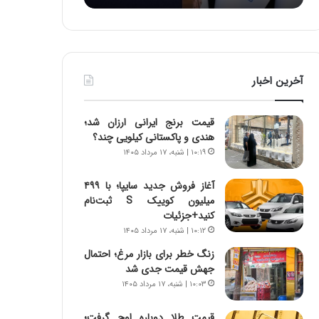
د
ر
ط
و
ل
آخرین اخبار
ت
ا
ر
قیمت برنج ایرانی ارزان شد؛
ی
هندی و پاکستانی کیلویی چند؟
خ
۱۰:۱۹ | شنبه، ۱۷ مرداد ۱۴۰۵
ا
ی
آغاز فروش جدید سایپا؛ با ۴۹۹
ر
میلیون کوییک S ثبت‌نام
ا
کنید+جزئیات
ن
۱۰:۱۲ | شنبه، ۱۷ مرداد ۱۴۰۵
،
ه
زنگ خطر برای بازار مرغ؛ احتمال
ی
جهش قیمت جدی شد
چ
۱۰:۰۳ | شنبه، ۱۷ مرداد ۱۴۰۵
گ
ا
قیمت طلا دوباره اوج گرفت؛