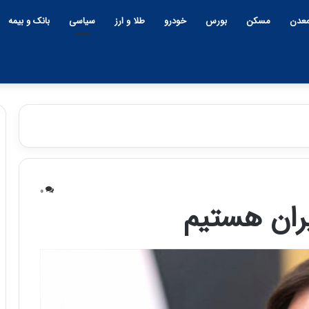
عدن
مسکن
بورس
خودرو
طلا و ارز
سیاسی
بانک و بیمه
چ
ح
ی
م
۰
ن
ی
یران هستیم
و
د
۱۵:۴۴ | سه شنبه، ۲۶ خرداد ۱۴۰۵
ب
ک
حمید کشاورز
ح
ش
روشن است 
ر
ا
۱۲:۱۸ | دوشنبه، ۱۸ اسفند ۱۴۰۴
ا
و
چین و بحران خاورمیانه؛ بازنده
ایران‌خودرو 
ن
ر
پنهان یا برنده بزرگ؟
باکیفیت
خ
ز