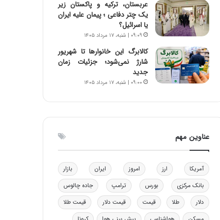
عربستان، ترکیه و پاکستان زیر
ا
یک چتر دفاعی ؛ پیمان علیه ایران
ب
یا اسرائیل؟
ل
۰۹:۰۹ | شنبه، ۱۷ مرداد ۱۴۰۵
چ
ن
کالابرگ این خانوارها تا شهریور
ی
شارژ نمی‌شود؛ جزئیات زمان
ن
جدید
ق
۰۹:۰۰ | شنبه، ۱۷ مرداد ۱۴۰۵
د
ر
ت
ی
ب
عناوین مهم
ا
ی
س
آمریکا
ارز
امروز
ایران
بازار
ت
د
بانک مرکزی
بورس
ترامپ
جاده چالوس
دلار
طلا
قیمت
قیمت دلار
قیمت طلا
مسکن
هواشناسی
پیش بینی هوا
کرونا