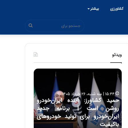
کشاورزی
بیشتر
جستجو
برای
ویدئو
ح
س
ی
ن
ع
: آینده ایران‌خودرو
ل
۱۷:۳۹ | سه شنبه، ۲۲ اردیبهشت ۱۴۰۵
| برنامه جدید
حسین علایی: در طول تاریخ ای
ا
ی
برای تولید خودروهای
هیچگاه جز این جنگ، نتوانست
ی
مقابل چنین قدرتی بایستد
: