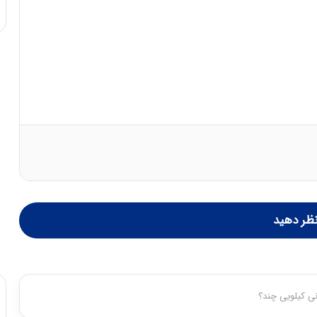
ی
ف
ی
ت
ظر دهید