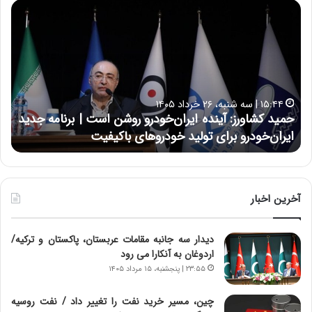
ح
ح
م
س
ی
ی
د
ن
ک
ع
ش
ل
ا
ا
۱۵:۴۴ | سه شنبه، ۲۶ خرداد ۱۴۰۵
و
ی
حمید کشاورز: آینده ایران‌خودرو روشن است | برنامه جدید
ح
ر
ی
ایران‌خودرو برای تولید خودروهای باکیفیت
ن
ز
:
:
د
آ
ر
ی
ط
ن
و
آخرین اخبار
د
ل
ه
ت
دیدار سه جانبه مقامات عربستان، پاکستان و ترکیه/
ا
ا
اردوغان به آنکارا می رود
ی
ر
ر
ی
۲۳:۵۵ | پنجشنبه، ۱۵ مرداد ۱۴۰۵
ا
خ
ن‌
ا
چین، مسیر خرید نفت را تغییر داد / نفت روسیه