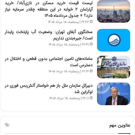
لیست قیمت خرید مسکن در نازی‌آباد/ خرید
د
و
آپارتمان ۲ خوابه در این منطقه چقدر سرمایه نیاز
ا
ا
دارد؟ + جدول مردادماه ۱۴۰۵
ی
ن
۲۲:۴۶ | پنجشنبه، ۱۵ مرداد ۱۴۰۵
ر
س
ا
ت
سخنگوی آبفای تهران: وضعیت آب پایتخت پایدار
ن‌
ه
است/ جیره‌بندی نداریم
خ
د
۲۲:۳۱ | پنجشنبه، ۱۵ مرداد ۱۴۰۵
و
ر
د
م
سامانه‌های تامین اجتماعی بدون قطعی و اختلال در
ر
ق
دسترس است
و
ا
۲۲:۲۲ | پنجشنبه، ۱۵ مرداد ۱۴۰۵
ب
ب
ر
ل
دبیرکل سازمان ملل باز هم خواستار آتش‌بس فوری در
ا
چ
اوکراین شد
ی
ن
۲۲:۱۱ | پنجشنبه، ۱۵ مرداد ۱۴۰۵
ت
ی
و
ن
ل
ق
ی
د
عناوین مهم
د
ر
خ
ت