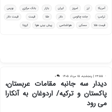
و
ی
د
ب
آمریکا
ارز
امروز
ایران
بازار
بانک مرکزی
بورس
ر
ا
ترامپ
جاده چالوس
دلار
طلا
قیمت
قیمت دلار
و
ی
ه
س
قیمت طلا
مسکن
هواشناسی
پیش بینی هوا
کرونا
ا
ت
ی
د
ب
ا
ک
ی
ف
ی
ت