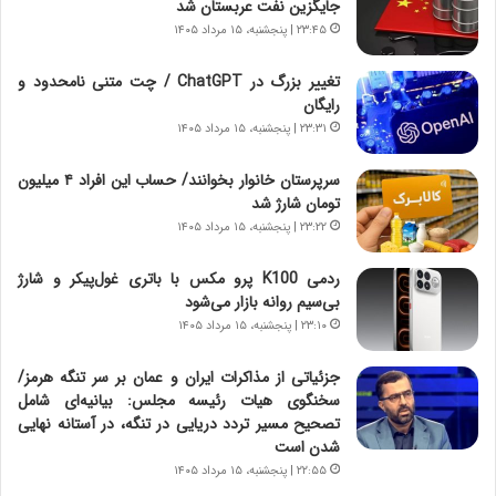
خ
ی
جایگزین نفت عربستان شد
و
ر
۲۳:۴۵ | پنجشنبه، ۱۵ مرداد ۱۴۰۵
د
ا
ر
ن
تغییر بزرگ در ChatGPT / چت متنی نامحدود و
و
،
رایگان
ر
ه
۲۳:۳۱ | پنجشنبه، ۱۵ مرداد ۱۴۰۵
و
ی
ش
چ
سرپرستان خانوار بخوانند/ حساب این افراد ۴ میلیون
ن
گ
تومان شارژ شد
ا
ا
۲۳:۲۲ | پنجشنبه، ۱۵ مرداد ۱۴۰۵
س
ه
ت
ج
ردمی K100 پرو مکس با باتری غول‌پیکر و شارژ
|
ز
بی‌سیم روانه بازار می‌شود
ب
ا
ر
۲۳:۱۰ | پنجشنبه، ۱۵ مرداد ۱۴۰۵
ی
ن
ن
ا
ج
جزئیاتی از مذاکرات ایران و عمان بر سر تنگه هرمز/
م
ن
سخنگوی هیات رئیسه مجلس: بیانیه‌ای شامل
ه
گ
تصحیح مسیر تردد دریایی در تنگه، در آستانه نهایی
ج
،
شدن است
د
ن
۲۲:۵۵ | پنجشنبه، ۱۵ مرداد ۱۴۰۵
ی
ت