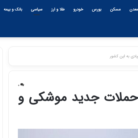
عدن
مسکن
بورس
خودرو
طلا و ارز
سیاسی
بانک و بیمه
ادی به این کشور
چ
ی
۰
ن
ه حملات جدید موشکی و
و
ب
ح
ر
۱۲:۱۸ | دوشنبه، ۱۸ اسفند ۱۴۰۴
ا
چین و بحران خاورمیانه؛ بازند
ن
پنهان یا برنده بزرگ؟
خ