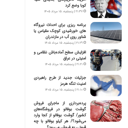
س
ه
کوبا وضع کرد
ت
ج
۲۱:۳۷ | پنجشنبه، ۱۵ مرداد ۱۴۰۵
|
ز
ب
ا
برنامه ریزی برای احداث نیروگاه
ر
ی
های خورشیدی کوچک مقیاس یا
ن
ن
شناور روی آب در مازندران
ا
ج
م
۲۱:۲۹ | پنجشنبه، ۱۵ مرداد ۱۴۰۵
ن
ه
گ
افزایش سطح آماده‌باش نظامی و
ج
،
امنیتی در عراق
د
ن
۲۱:۲۱ | پنجشنبه، ۱۵ مرداد ۱۴۰۵
ی
ت
د
و
جزئیات جدید از طرح راهبردی
ا
ا
امنیت تنگه هرمز
ی
ن
۲۱:۱۰ | پنجشنبه، ۱۵ مرداد ۱۴۰۵
ر
س
ا
ت
پرده‌برداری از ماجرای فروش
ن‌
ه
گوشت بوفالو در فروشگاه‌های
خ
د
کشور/ گوشت بوفالو از کجا وارد
و
ر
می‌شود؟/ هر کیلو بوفالو با چه
د
م
قیمتی به فروش می‌رود؟
ر
ق