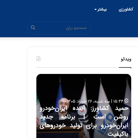
کشاورزی
بیشتر
جستجو
برای
ویدئو
ح
ح
م
س
ی
ی
د
ن
۱۵:۴۴ | سه شنبه، ۲۶ خرداد ۱۴۰۵
ک
ع
حمید کشاورز: آینده ایران‌خودرو
ش
ل
۱۷:۳۹ | سه شنبه، ۲۲ اردیبهشت ۱۴۰۵
روشن است | برنامه جدید
حسین علایی: 
ا
ا
و
ی
ه
ایران‌خودرو برای تولید خودروهای
هیچگاه جز ای
ر
ی
باکیفیت
مقابل چنین ق
ز
: