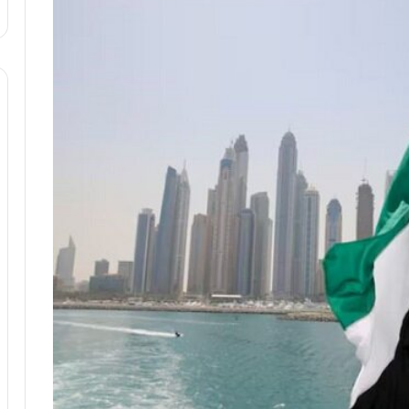
ا
و
ر
م
ی
ا
ن
ه
؛
ب
ا
ز
ن
د
ه
پ
ن
ه
ا
ن
ی