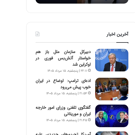
:
د
آ
ر
ی
ط
ن
و
د
ل
آخرین اخبار
ه
ت
ا
ا
ی
ر
دبیرکل سازمان ملل باز هم
ر
ی
خواستار آتش‌بس فوری در
ا
خ
اوکراین شد
ن‌
ا
۲۲:۱۱ | پنجشنبه، ۱۵ مرداد ۱۴۰۵
خ
ی
و
ر
ادعای ترامپ: اوضاع در ایران
د
ا
خوب پیش می‌رود
ر
ن
۲۱:۵۴ | پنجشنبه، ۱۵ مرداد ۱۴۰۵
و
،
ر
ه
گفتگوی تلفنی وزرای امور خارجه
و
ی
ایران و موریتانی
ش
چ
۲۱:۴۵ | پنجشنبه، ۱۵ مرداد ۱۴۰۵
ن
گ
ا
ا
آمریکا تحریم‌های جدیدی علیه