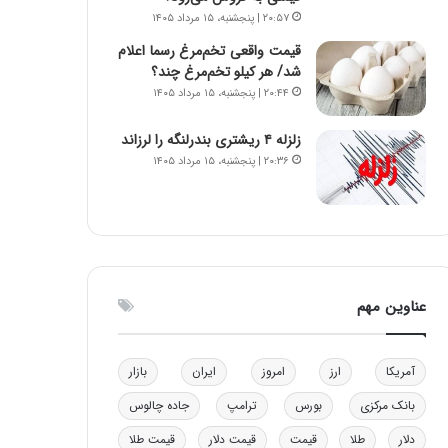
و
ا
۲۰:۵۷ | پنجشنبه، ۱۵ مرداد ۱۴۰۵
ب
ب
قیمت واقعی تخم‌مرغ رسما اعلام
ر
ل
شد/ هر کیلو تخم‌مرغ چند؟
ا
چ
۲۰:۴۴ | پنجشنبه، ۱۵ مرداد ۱۴۰۵
ی
ن
ت
ی
زلزله ۴ ریشتری بندرلنگه را لرزاند
و
ن
۲۰:۳۶ | پنجشنبه، ۱۵ مرداد ۱۴۰۵
ل
ق
ی
د
د
ر
خ
ت
و
ی
د
ب
ر
ا
عناوین مهم
و
ی
ه
س
ا
ت
آمریکا
ارز
امروز
ایران
بازار
ی
د
ب
بانک مرکزی
بورس
ترامپ
جاده چالوس
ا
ک
دلار
طلا
قیمت
قیمت دلار
قیمت طلا