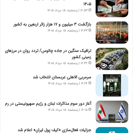
ن
گ
۱۴۰۵
ا
ا
۱۲:۵۳ | پنجشنبه، ۱۵ مرداد ۱۴۰۵
س
ه
ت
ج
بازگشت ۳ میلیون و ۱۷ هزار زائر اربعین به کشور
|
ز
ب
۱۲:۴۳ | پنجشنبه، ۱۵ مرداد ۱۴۰۵
ا
ر
ی
ن
ن
ا
ج
ترافیک سنگین در جاده چالوس/ تردد روان در مرزهای
م
ن
زمینی کشور
ه
گ
۱۲:۳۶ | پنجشنبه، ۱۵ مرداد ۱۴۰۵
ج
،
د
ن
سرمربی الاهلی عربستان انتخاب شد
ی
ت
۱۲:۲۴ | پنجشنبه، ۱۵ مرداد ۱۴۰۵
د
و
ا
ا
ی
ن
آغاز دور سوم مذاکرات لبنان و رژیم صهیونیستی در رم
ر
س
۱۲:۱۵ | پنجشنبه، ۱۵ مرداد ۱۴۰۵
ا
ت
ن‌
ه
خ
د
جزئیات فعال‌سازی «کیف پول ایران» اعلام شد
و
ر