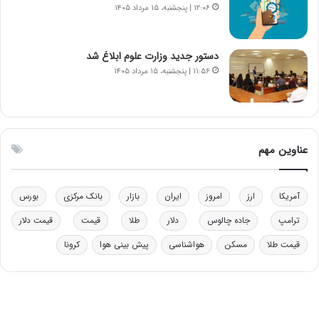
۱۲:۰۶ | پنجشنبه، ۱۵ مرداد ۱۴۰۵
د
م
ر
ق
و
ا
ب
ب
دستور جدید وزارت علوم ابلاغ شد
ر
ل
۱۱:۵۶ | پنجشنبه، ۱۵ مرداد ۱۴۰۵
ا
چ
ی
ن
ت
ی
و
ن
ل
ق
عناوین مهم
ی
د
د
ر
خ
ت
آمریکا
ارز
امروز
ایران
بازار
بانک مرکزی
بورس
و
ی
د
ب
ترامپ
جاده چالوس
دلار
طلا
قیمت
قیمت دلار
ر
ا
قیمت طلا
مسکن
هواشناسی
پیش بینی هوا
کرونا
و
ی
ه
س
ا
ت
ی
د
ب