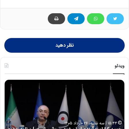
نظر دهید
ویدئو
ح
ح
م
س
ی
ی
د
ن
ک
ع
ش
ل
ا
ا
۱۵:۴۴ | سه شنبه، ۲۶ خرداد ۱۴۰۵
و
ی