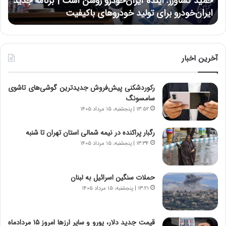
حمید کشاورز: آینده ایران‌خودرو روشن است | برنامه جدید
ح
ر
ی
ایران‌خودرو برای تولید خودروهای باکیفیت
ن
ز
:
:
د
آ
ر
ی
ط
ن
و
آخرین اخبار
د
ل
ه
ت
رکوردشکنی پیش‌فروش جدیدترین گوشی‌های تاشوی
ا
ا
سامسونگ
ی
ر
ر
ی
۱۳:۵۲ | پنجشنبه، ۱۵ مرداد ۱۴۰۵
ا
خ
ن‌
ا
رگبار پراکنده در نیمه شمالی استان تهران تا شنبه
خ
ی
۱۳:۳۴ | پنجشنبه، ۱۵ مرداد ۱۴۰۵
و
ر
د
ا
ر
ن
حملات سنگین اسرائیل به لبنان
و
،
۱۳:۲۱ | پنجشنبه، ۱۵ مرداد ۱۴۰۵
ر
ه
و
ی
ش
چ
قیمت جدید دلار، یورو و سایر ارزها امروز ۱۵ مردادماه